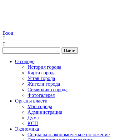
Вход
Найти
О городе
История города
Карта города
Устав города
Жители города
Символика города
Фотогалерея
Органы власти
Мэр города
Администрация
Дума
КСП
Экономика
Социально-экономическое положение