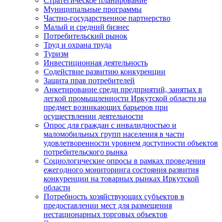
Стратегическое планирование
Муниципальные программы
Частно-государственное партнерство
Малый и средний бизнес
Потребительский рынок
Труд и охрана труда
Туризм
Инвестиционная деятельность
Содействие развитию конкуренции
Защита прав потребителей
Анкетирование среди предприятий, занятых в
легкой промышленности Иркутской области на
предмет возникающих барьеров при
осуществлении деятельности
Опрос для граждан с инвалидностью и
маломобильных групп населения в части
удовлетворенности уровнем доступности объектов
потребительского рынка
Социологические опросы в рамках проведения
ежегодного мониторинга состояния развития
конкуренции на товарных рынках Иркутской
области
Потребность хозяйствующих субъектов в
предоставлении мест для размещения
нестационарных торговых объектов