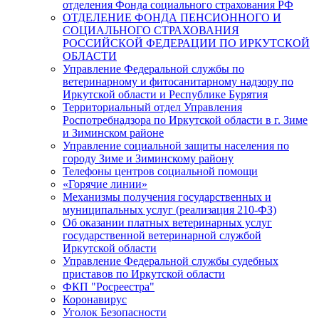
отделения Фонда социального страхования РФ
ОТДЕЛЕНИЕ ФОНДА ПЕНСИОННОГО И
СОЦИАЛЬНОГО СТРАХОВАНИЯ
РОССИЙСКОЙ ФЕДЕРАЦИИ ПО ИРКУТСКОЙ
ОБЛАСТИ
Управление Федеральной службы по
ветеринарному и фитосанитарному надзору по
Иркутской области и Республике Бурятия
Территориальный отдел Управления
Роспотребнадзора по Иркутской области в г. Зиме
и Зиминском районе
Управление социальной защиты населения по
городу Зиме и Зиминскому району
Телефоны центров социальной помощи
«Горячие линии»
Механизмы получения государственных и
муниципальных услуг (реализация 210-ФЗ)
Об оказании платных ветеринарных услуг
государственной ветеринарной службой
Иркутской области
Управление Федеральной службы судебных
приставов по Иркутской области
ФКП "Росреестра"
Коронавирус
Уголок Безопасности