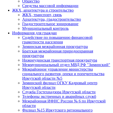
Общество
Средства массовой информации
ЖКХ, архитектура и строительство
ЖКХ, транспорт, связь
Архитектура, градостроительство
Градостроительное зонирование
Муниципальный контроль
Информация для граждан
Содействие по повышению финансовой
грамотности населения
Зиминская межрайонная прокуратура
Братская межрайонная природоохранная
прокуратура
Нижнеудинская транспортная прокуратура
Межмуниципальный отдел МВД РФ "Зиминский"
Межрайонное управление министерства
социального развития, опеки и попечительства
Иркутской области №5
Зиминский филиал ОГКУ Кадровый центр
Иркутской области
Служба Гостехнадзора Иркутской области
Телефоны экстренных и аварийных служб
Межрайонная ИФНС России № 6 по Иркутской
области
Филиал №15 Иркутского регионального