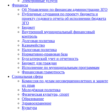
Электронные услуги
Финансы
Об Управлении по финансам администрации ЗГО
Публичные слушания по проекту бюджета и
проекту годового отчета об исполнении бюджета
ЗГО
Бюджет
Внутренний муниципальный финансовый
контроль
Долговая политика
Казначейство
Налоговая политика
Нормативно-правовая база
Бухгалтерский учет и отчетность
Бюджет для граждан
Исполнение по муниципальным программам
Финансовая грамотность
Социальная сфера
Комиссия по делам несовершеннолетних и защите
их прав
Молодёжная политика
Физическая культура, спорт
Образование
Здравоохранение
Культура