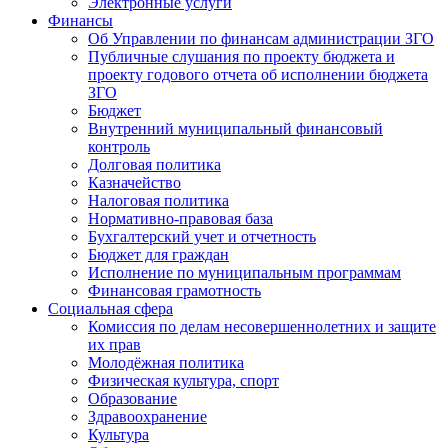
Электронные услуги
Финансы
Об Управлении по финансам администрации ЗГО
Публичные слушания по проекту бюджета и
проекту годового отчета об исполнении бюджета
ЗГО
Бюджет
Внутренний муниципальный финансовый
контроль
Долговая политика
Казначейство
Налоговая политика
Нормативно-правовая база
Бухгалтерский учет и отчетность
Бюджет для граждан
Исполнение по муниципальным программам
Финансовая грамотность
Социальная сфера
Комиссия по делам несовершеннолетних и защите
их прав
Молодёжная политика
Физическая культура, спорт
Образование
Здравоохранение
Культура