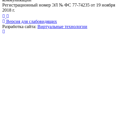
Регистрационный номер ЭЛ № ФС 77-74235 от 19 ноября
2018 г.
Версия для слабовидящих
Разработка сайта:
Виртуальные технологии
Публикация миниатюры
×
На сайте используются cookies для сбора и хранения
данных, необходимых для корректной работы сайта
и удобства посетителей.
Продолжая использовать наш сайт, Вы соглашаетесь