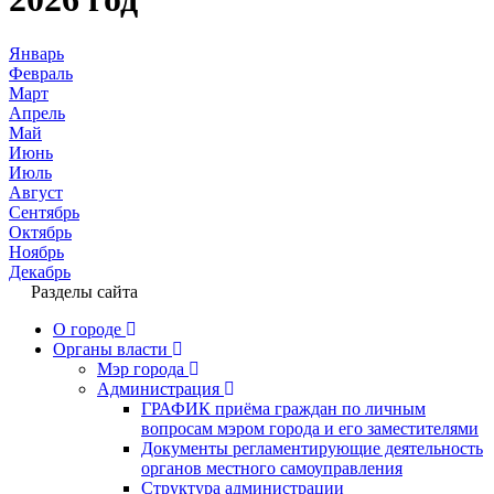
Январь
Февраль
Март
Апрель
Май
Июнь
Июль
Август
Сентябрь
Октябрь
Ноябрь
Декабрь
Разделы сайта
О городе
Органы власти
Мэр города
Администрация
ГРАФИК приёма граждан по личным
вопросам мэром города и его заместителями
Документы регламентирующие деятельность
органов местного самоуправления
Структура администрации