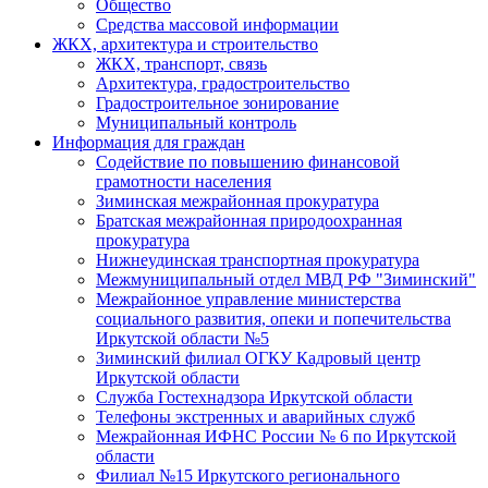
Общество
Средства массовой информации
ЖКХ, архитектура и строительство
ЖКХ, транспорт, связь
Архитектура, градостроительство
Градостроительное зонирование
Муниципальный контроль
Информация для граждан
Содействие по повышению финансовой
грамотности населения
Зиминская межрайонная прокуратура
Братская межрайонная природоохранная
прокуратура
Нижнеудинская транспортная прокуратура
Межмуниципальный отдел МВД РФ "Зиминский"
Межрайонное управление министерства
социального развития, опеки и попечительства
Иркутской области №5
Зиминский филиал ОГКУ Кадровый центр
Иркутской области
Служба Гостехнадзора Иркутской области
Телефоны экстренных и аварийных служб
Межрайонная ИФНС России № 6 по Иркутской
области
Филиал №15 Иркутского регионального