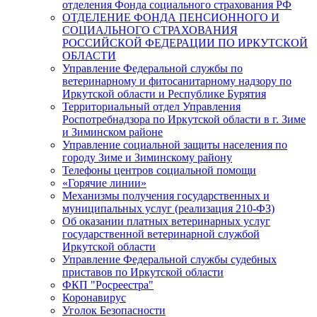
отделения Фонда социального страхования РФ
ОТДЕЛЕНИЕ ФОНДА ПЕНСИОННОГО И
СОЦИАЛЬНОГО СТРАХОВАНИЯ
РОССИЙСКОЙ ФЕДЕРАЦИИ ПО ИРКУТСКОЙ
ОБЛАСТИ
Управление Федеральной службы по
ветеринарному и фитосанитарному надзору по
Иркутской области и Республике Бурятия
Территориальный отдел Управления
Роспотребнадзора по Иркутской области в г. Зиме
и Зиминском районе
Управление социальной защиты населения по
городу Зиме и Зиминскому району
Телефоны центров социальной помощи
«Горячие линии»
Механизмы получения государственных и
муниципальных услуг (реализация 210-ФЗ)
Об оказании платных ветеринарных услуг
государственной ветеринарной службой
Иркутской области
Управление Федеральной службы судебных
приставов по Иркутской области
ФКП "Росреестра"
Коронавирус
Уголок Безопасности