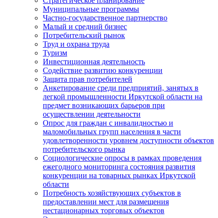
Стратегическое планирование
Муниципальные программы
Частно-государственное партнерство
Малый и средний бизнес
Потребительский рынок
Труд и охрана труда
Туризм
Инвестиционная деятельность
Содействие развитию конкуренции
Защита прав потребителей
Анкетирование среди предприятий, занятых в
легкой промышленности Иркутской области на
предмет возникающих барьеров при
осуществлении деятельности
Опрос для граждан с инвалидностью и
маломобильных групп населения в части
удовлетворенности уровнем доступности объектов
потребительского рынка
Социологические опросы в рамках проведения
ежегодного мониторинга состояния развития
конкуренции на товарных рынках Иркутской
области
Потребность хозяйствующих субъектов в
предоставлении мест для размещения
нестационарных торговых объектов