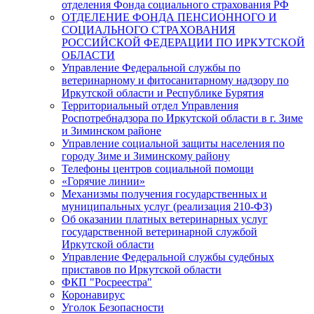
отделения Фонда социального страхования РФ
ОТДЕЛЕНИЕ ФОНДА ПЕНСИОННОГО И
СОЦИАЛЬНОГО СТРАХОВАНИЯ
РОССИЙСКОЙ ФЕДЕРАЦИИ ПО ИРКУТСКОЙ
ОБЛАСТИ
Управление Федеральной службы по
ветеринарному и фитосанитарному надзору по
Иркутской области и Республике Бурятия
Территориальный отдел Управления
Роспотребнадзора по Иркутской области в г. Зиме
и Зиминском районе
Управление социальной защиты населения по
городу Зиме и Зиминскому району
Телефоны центров социальной помощи
«Горячие линии»
Механизмы получения государственных и
муниципальных услуг (реализация 210-ФЗ)
Об оказании платных ветеринарных услуг
государственной ветеринарной службой
Иркутской области
Управление Федеральной службы судебных
приставов по Иркутской области
ФКП "Росреестра"
Коронавирус
Уголок Безопасности