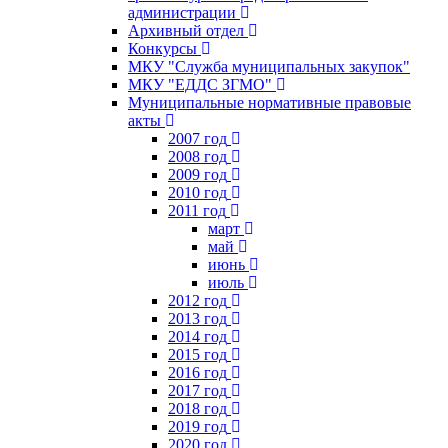
администрации
Архивный отдел
Конкурсы
МКУ "Служба муниципальных закупок"
МКУ "ЕДДС ЗГМО"
Муниципальные нормативные правовые
акты
2007 год
2008 год
2009 год
2010 год
2011 год
март
май
июнь
июль
2012 год
2013 год
2014 год
2015 год
2016 год
2017 год
2018 год
2019 год
2020 год