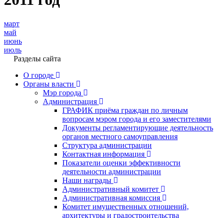
март
май
июнь
июль
Разделы сайта
О городе
Органы власти
Мэр города
Администрация
ГРАФИК приёма граждан по личным
вопросам мэром города и его заместителями
Документы регламентирующие деятельность
органов местного самоуправления
Структура администрации
Контактная информация
Показатели оценки эффективности
деятельности администрации
Наши награды
Административный комитет
Административная комиссия
Комитет имущественных отношений,
архитектуры и градостроительства