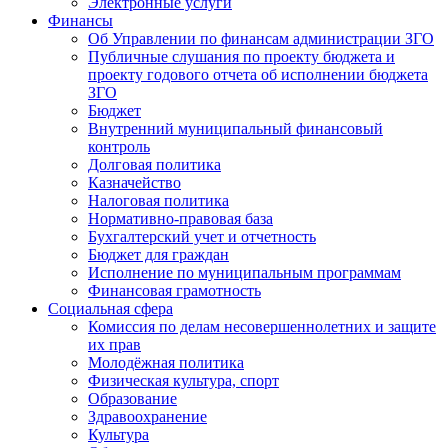
Электронные услуги
Финансы
Об Управлении по финансам администрации ЗГО
Публичные слушания по проекту бюджета и
проекту годового отчета об исполнении бюджета
ЗГО
Бюджет
Внутренний муниципальный финансовый
контроль
Долговая политика
Казначейство
Налоговая политика
Нормативно-правовая база
Бухгалтерский учет и отчетность
Бюджет для граждан
Исполнение по муниципальным программам
Финансовая грамотность
Социальная сфера
Комиссия по делам несовершеннолетних и защите
их прав
Молодёжная политика
Физическая культура, спорт
Образование
Здравоохранение
Культура