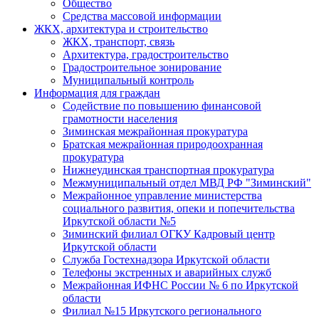
Общество
Средства массовой информации
ЖКХ, архитектура и строительство
ЖКХ, транспорт, связь
Архитектура, градостроительство
Градостроительное зонирование
Муниципальный контроль
Информация для граждан
Содействие по повышению финансовой
грамотности населения
Зиминская межрайонная прокуратура
Братская межрайонная природоохранная
прокуратура
Нижнеудинская транспортная прокуратура
Межмуниципальный отдел МВД РФ "Зиминский"
Межрайонное управление министерства
социального развития, опеки и попечительства
Иркутской области №5
Зиминский филиал ОГКУ Кадровый центр
Иркутской области
Служба Гостехнадзора Иркутской области
Телефоны экстренных и аварийных служб
Межрайонная ИФНС России № 6 по Иркутской
области
Филиал №15 Иркутского регионального