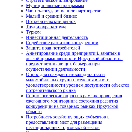
Стратегическое планирование
Муниципальные программы
Частно-государственное партнерство
Малый и средний бизнес
Потребительский рынок
Труд и охрана труда
Туризм
Инвестиционная деятельность
Содействие развитию конкуренции
Защита прав потребителей
Анкетирование среди предприятий, занятых в
легкой промышленности Иркутской области на
предмет возникающих барьеров при
осуществлении деятельности
Опрос для граждан с инвалидностью и
маломобильных групп населения в части
удовлетворенности уровнем доступности объектов
потребительского рынка
Социологические опросы в рамках проведения
ежегодного мониторинга состояния развития
конкуренции на товарных рынках Иркутской
области
Потребность хозяйствующих субъектов в
предоставлении мест для размещения
нестационарных торговых объектов