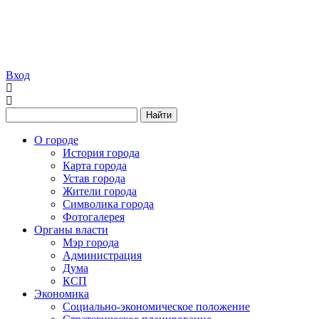
Вход
Найти
О городе
История города
Карта города
Устав города
Жители города
Символика города
Фотогалерея
Органы власти
Мэр города
Администрация
Дума
КСП
Экономика
Социально-экономическое положение