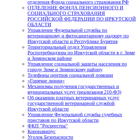
отделения Фонда социального страхования РФ
ОТДЕЛЕНИЕ ФОНДА ПЕНСИОННОГО И
СОЦИАЛЬНОГО СТРАХОВАНИЯ
РОССИЙСКОЙ ФЕДЕРАЦИИ ПО ИРКУТСКОЙ
ОБЛАСТИ
Управление Федеральной службы по
ветеринарному и фитосанитарному надзору по
Иркутской области и Республике Бурятия
Территориальный отдел Управления
Роспотребнадзора по Иркутской области в г. Зиме
и Зиминском районе
Управление социальной защиты населения по
городу Зиме и Зиминскому району
Телефоны центров социальной помощи
«Горячие линии»
Механизмы получения государственных и
муниципальных услуг (реализация 210-ФЗ)
Об оказании платных ветеринарных услуг
государственной ветеринарной службой
Иркутской области
Управление Федеральной службы судебных
приставов по Иркутской области
ФКП "Росреестра"
Коронавирус
Уголок Безопасности