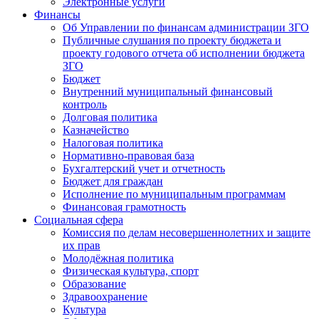
Электронные услуги
Финансы
Об Управлении по финансам администрации ЗГО
Публичные слушания по проекту бюджета и
проекту годового отчета об исполнении бюджета
ЗГО
Бюджет
Внутренний муниципальный финансовый
контроль
Долговая политика
Казначейство
Налоговая политика
Нормативно-правовая база
Бухгалтерский учет и отчетность
Бюджет для граждан
Исполнение по муниципальным программам
Финансовая грамотность
Социальная сфера
Комиссия по делам несовершеннолетних и защите
их прав
Молодёжная политика
Физическая культура, спорт
Образование
Здравоохранение
Культура