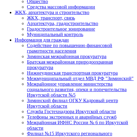
Общество
Средства массовой информации
ЖКХ, архитектура и строительство
ЖКХ, транспорт, связь
Архитектура, градостроительство
Градостроительное зонирование
Муниципальный контроль
Информация для граждан
Содействие по повышению финансовой
грамотности населения
Зиминская межрайонная прокуратура
Братская межрайонная природоохранная
прокуратура
Нижнеудинская транспортная прокуратура
Межмуниципальный отдел МВД РФ "Зиминский"
Межрайонное управление министерства
социального развития, опеки и попечительства
Иркутской области №5
Зиминский филиал ОГКУ Кадровый центр
Иркутской области
Служба Гостехнадзора Иркутской области
Телефоны экстренных и аварийных служб
Межрайонная ИФНС России № 6 по Иркутской
области
Филиал №15 Иркутского регионального