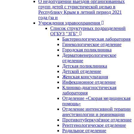
О недопущении выездов организованных
групп детей с туристической целью в
Республику Крым в летний период 2021
года (за и
Учреждения здравоохранения
Список структурных подразделений
ОГБУЗ "ЗГБ"
Бактериологическая лаборатория
Гинекологическое отделение
Городская поликлиника
Дерматовенерологическое
отделение
Детская поликлиника
Детской отделение
Женская консультация
Инфекционное отделение
Клинико-диагностическая
лаборатория
Отделение «Скорая медицинская
помощь»
Отделение интенсивной терапии
анестезиологии и реанимации
Противотуберкулёзное отделение
Рентгенологическое отделение
Родильное отделение