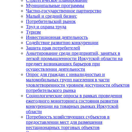
Стратегическое планирование
Муниципальные программы
Частно-государственное партнерство
Малый и средний бизнес
Потребительский рынок
Труд и охрана труда
Туризм
Инвестиционная деятельность
Содействие развитию конкуренции
Защита прав потребителей
Анкетирование среди предприятий, занятых в
легкой промышленности Иркутской области на
предмет возникающих барьеров при
осуществлении деятельности
Опрос для граждан с инвалидностью и
маломобильных групп населения в части
удовлетворенности уровнем доступности объектов
потребительского рынка
Социологические опросы в рамках проведения
ежегодного мониторинга состояния развития
конкуренции на товарных рынках Иркутской
области
Потребность хозяйствующих субъектов в
предоставлении мест для размещения
нестационарных торговых объектов