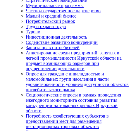
Стратегическое планирование
Муниципальные программы
Частно-государственное партнерство
Малый и средний бизнес
Потребительский рынок
Труд и охрана труда
Туризм
Инвестиционная деятельность
Содействие развитию конкуренции
Защита прав потребителей
Анкетирование среди предприятий, занятых в
легкой промышленности Иркутской области на
предмет возникающих барьеров при
осуществлении деятельности
Опрос для граждан с инвалидностью и
маломобильных групп населения в части
удовлетворенности уровнем доступности объектов
потребительского рынка
Социологические опросы в рамках проведения
ежегодного мониторинга состояния развития
конкуренции на товарных рынках Иркутской
области
Потребность хозяйствующих субъектов в
предоставлении мест для размещения
нестационарных торговых объектов