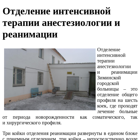
Отделение интенсивной
терапии анестезиологии и
реанимации
Отделение
интенсивной
терапии
анестезиологии
и реанимации
Зиминской
городской
больницы – это
отделение общего
профиля на шесть
коек, где проходят
лечение больные
от периода новорожденности как соматического, так
и хирургического профиля.
Три койки отделения реанимации развернуты в едином блоке
с приемным отделением, три койки – непосредственно возле