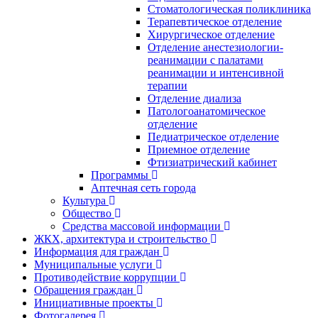
Стоматологическая поликлиника
Терапевтическое отделение
Хирургическое отделение
Отделение анестезиологии-
реанимации с палатами
реанимации и интенсивной
терапии
Отделение диализа
Патологоанатомическое
отделение
Педиатрическое отделение
Приемное отделение
Фтизиатрический кабинет
Программы
Аптечная сеть города
Культура
Общество
Средства массовой информации
ЖКХ, архитектура и строительство
Информация для граждан
Муниципальные услуги
Противодействие коррупции
Обращения граждан
Инициативные проекты
Фотогалерея