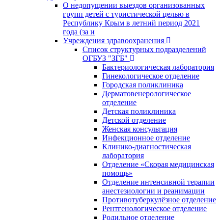
О недопущении выездов организованных
групп детей с туристической целью в
Республику Крым в летний период 2021
года (за и
Учреждения здравоохранения
Список структурных подразделений
ОГБУЗ "ЗГБ"
Бактериологическая лаборатория
Гинекологическое отделение
Городская поликлиника
Дерматовенерологическое
отделение
Детская поликлиника
Детской отделение
Женская консультация
Инфекционное отделение
Клинико-диагностическая
лаборатория
Отделение «Скорая медицинская
помощь»
Отделение интенсивной терапии
анестезиологии и реанимации
Противотуберкулёзное отделение
Рентгенологическое отделение
Родильное отделение