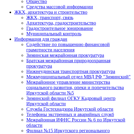
Общество
Средства массовой информации
ЖКХ, архитектура и строительство
ЖКХ, транспорт, связь
Архитектура, градостроительство
Градостроительное зонирование
Муниципальный контроль
Информация для граждан
Содействие по повышению финансовой
грамотности населения
Зиминская межрайонная прокуратура
Братская межрайонная природоохранная
прокуратура
Нижнеудинская транспортная прокуратура
Межмуниципальный отдел МВД РФ "Зиминский"
Межрайонное управление министерства
социального развития, опеки и попечительства
Иркутской области №5
Зиминский филиал ОГКУ Кадровый центр
Иркутской области
Служба Гостехнадзора Иркутской области
Телефоны экстренных и аварийных служб
Межрайонная ИФНС России № 6 по Иркутской
области
Филиал №15 Иркутского регионального