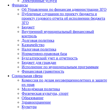
Электронные услуги
Финансы
Об Управлении по финансам администрации ЗГО
Публичные слушания по проекту бюджета и
проекту годового отчета об исполнении бюджета
ЗГО
Бюджет
Внутренний муниципальный финансовый
контроль
Долговая политика
Казначейство
Налоговая политика
Нормативно-правовая база
Бухгалтерский учет и отчетность
Бюджет для граждан
Исполнение по муниципальным программам
Финансовая грамотность
Социальная сфера
Комиссия по делам несовершеннолетних и защите
их прав
Молодёжная политика
Физическая культура, спорт
Образование
Здравоохранение
Культура