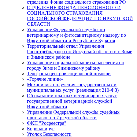
отделения Фонда социального страхования РФ
ОТДЕЛЕНИЕ ФОНДА ПЕНСИОННОГО И
СОЦИАЛЬНОГО СТРАХОВАНИЯ
РОССИЙСКОЙ ФЕДЕРАЦИИ ПО ИРКУТСКОЙ
ОБЛАСТИ
Управление Федеральной службы по
ветеринарному и фитосанитарному надзору по
Иркутской области и Республике Бурятия
Территориальный отдел Управления
Роспотребнадзора по Иркутской области в г. Зиме
и Зиминском районе
Управление социальной защиты населения по
городу Зиме и Зиминскому району
Телефоны центров социальной помощи
«Горячие линии»
Механизмы получения государственных и
муниципальных услуг (реализация 210-ФЗ)
Об оказании платных ветеринарных услуг
государственной ветеринарной службой
Иркутской области
Управление Федеральной службы судебных
приставов по Иркутской области
ФКП "Росреестра"
Коронавирус
Уголок Безопасности