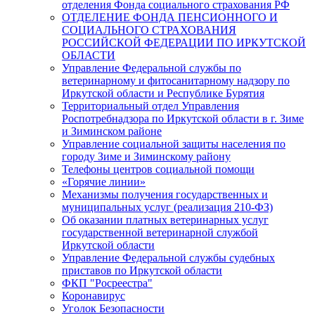
отделения Фонда социального страхования РФ
ОТДЕЛЕНИЕ ФОНДА ПЕНСИОННОГО И
СОЦИАЛЬНОГО СТРАХОВАНИЯ
РОССИЙСКОЙ ФЕДЕРАЦИИ ПО ИРКУТСКОЙ
ОБЛАСТИ
Управление Федеральной службы по
ветеринарному и фитосанитарному надзору по
Иркутской области и Республике Бурятия
Территориальный отдел Управления
Роспотребнадзора по Иркутской области в г. Зиме
и Зиминском районе
Управление социальной защиты населения по
городу Зиме и Зиминскому району
Телефоны центров социальной помощи
«Горячие линии»
Механизмы получения государственных и
муниципальных услуг (реализация 210-ФЗ)
Об оказании платных ветеринарных услуг
государственной ветеринарной службой
Иркутской области
Управление Федеральной службы судебных
приставов по Иркутской области
ФКП "Росреестра"
Коронавирус
Уголок Безопасности