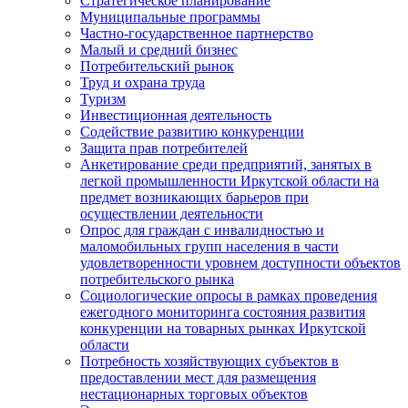
Стратегическое планирование
Муниципальные программы
Частно-государственное партнерство
Малый и средний бизнес
Потребительский рынок
Труд и охрана труда
Туризм
Инвестиционная деятельность
Содействие развитию конкуренции
Защита прав потребителей
Анкетирование среди предприятий, занятых в
легкой промышленности Иркутской области на
предмет возникающих барьеров при
осуществлении деятельности
Опрос для граждан с инвалидностью и
маломобильных групп населения в части
удовлетворенности уровнем доступности объектов
потребительского рынка
Социологические опросы в рамках проведения
ежегодного мониторинга состояния развития
конкуренции на товарных рынках Иркутской
области
Потребность хозяйствующих субъектов в
предоставлении мест для размещения
нестационарных торговых объектов