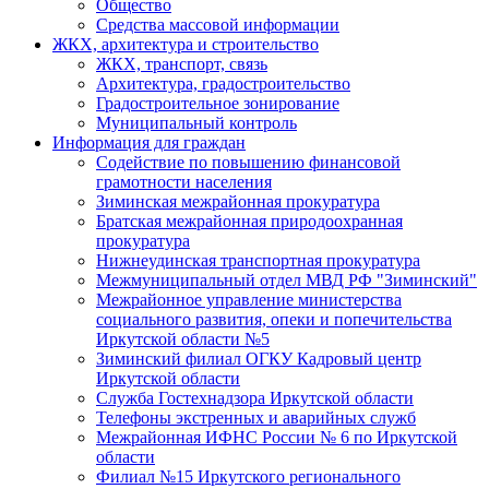
Общество
Средства массовой информации
ЖКХ, архитектура и строительство
ЖКХ, транспорт, связь
Архитектура, градостроительство
Градостроительное зонирование
Муниципальный контроль
Информация для граждан
Содействие по повышению финансовой
грамотности населения
Зиминская межрайонная прокуратура
Братская межрайонная природоохранная
прокуратура
Нижнеудинская транспортная прокуратура
Межмуниципальный отдел МВД РФ "Зиминский"
Межрайонное управление министерства
социального развития, опеки и попечительства
Иркутской области №5
Зиминский филиал ОГКУ Кадровый центр
Иркутской области
Служба Гостехнадзора Иркутской области
Телефоны экстренных и аварийных служб
Межрайонная ИФНС России № 6 по Иркутской
области
Филиал №15 Иркутского регионального