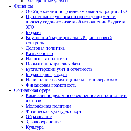
Электронные услуги
Финансы
Об Управлении по финансам администрации ЗГО
Публичные слушания по проекту бюджета и
проекту годового отчета об исполнении бюджета
ЗГО
Бюджет
Внутренний муниципальный финансовый
контроль
Долговая политика
Казначейство
Налоговая политика
Нормативно-правовая база
Бухгалтерский учет и отчетность
Бюджет для граждан
Исполнение по муниципальным программам
Финансовая грамотность
Социальная сфера
Комиссия по делам несовершеннолетних и защите
их прав
Молодёжная политика
Физическая культура, спорт
Образование
Здравоохранение
Культура