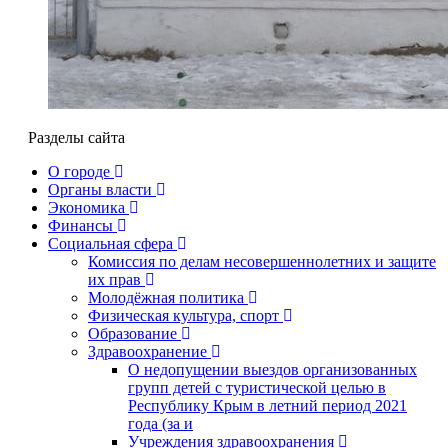
Разделы сайта
О городе
Органы власти
Экономика
Финансы
Социальная сфера
Комиссия по делам несовершеннолетних и защите
их прав
Молодёжная политика
Физическая культура, спорт
Образование
Здравоохранение
О недопущении выездов организованных
групп детей с туристической целью в
Республику Крым в летний период 2021
года (за и
Учреждения здравоохранения