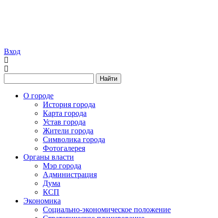
Вход
Найти
О городе
История города
Карта города
Устав города
Жители города
Символика города
Фотогалерея
Органы власти
Мэр города
Администрация
Дума
КСП
Экономика
Социально-экономическое положение