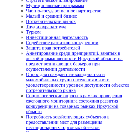
Стратегическое планирование
Муниципальные программы
Частно-государственное партнерство
Малый и средний бизнес
Потребительский рынок
Труд и охрана труда
Туризм
Инвестиционная деятельность
Содействие развитию конкуренции
Защита прав потребителей
Анкетирование среди предприятий, занятых в
легкой промышленности Иркутской области на
предмет возникающих барьеров при
осуществлении деятельности
Опрос для граждан с инвалидностью и
маломобильных групп населения в части
удовлетворенности уровнем доступности объектов
потребительского рынка
Социологические опросы в рамках проведения
ежегодного мониторинга состояния развития
конкуренции на товарных рынках Иркутской
области
Потребность хозяйствующих субъектов в
предоставлении мест для размещения
нестационарных торговых объектов