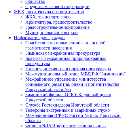
Общество
Средства массовой информации
ЖКХ, архитектура и строительство
ЖКХ, транспорт, связь
Архитектура, градостроительство
Градостроительное зонирование
Муниципальный контроль
Информация для граждан
Содействие по повышению финансовой
грамотности населения
Зиминская межрайонная прокуратура
Братская межрайонная природоохранная
прокуратура
Нижнеудинская транспортная прокуратура
Межмуниципальный отдел МВД РФ "Зиминский"
Межрайонное управление министерства
социального развития, опеки и попечительства
Иркутской области №5
Зиминский филиал ОГКУ Кадровый центр
Иркутской области
Служба Гостехнадзора Иркутской области
Телефоны экстренных и аварийных служб
Межрайонная ИФНС России № 6 по Иркутской
области
Филиал №15 Иркутского регионального