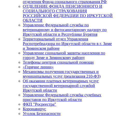
отделения Фонда социального страхования РФ
ОТДЕЛЕНИЕ ФОНДА ПЕНСИОННОГО И
СОЦИАЛЬНОГО СТРАХОВАНИЯ
РОССИЙСКОЙ ФЕДЕРАЦИИ ПО ИРКУТСКОЙ
ОБЛАСТИ
Управление Федеральной службы по
ветеринарному и фитосанитарному надзору по
Иркутской области и Республике Бурятия
Территориальный отдел Управления
Роспотребнадзора по Иркутской области в г. Зиме
и Зиминском районе
Управление социальной защиты населения по
городу Зиме и Зиминскому району
Телефоны центров социальной помощи
«Горячие линии»
Механизмы получения государственных и
муниципальных услуг (реализация 210-ФЗ)
Об оказании платных ветеринарных услуг
государственной ветеринарной службой
Иркутской области
Управление Федеральной службы судебных
приставов по Иркутской области
ФКП "Росреестра"
Коронавирус
Уголок Безопасности