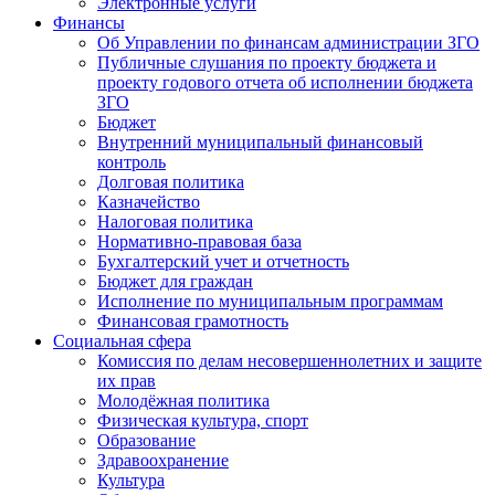
Электронные услуги
Финансы
Об Управлении по финансам администрации ЗГО
Публичные слушания по проекту бюджета и
проекту годового отчета об исполнении бюджета
ЗГО
Бюджет
Внутренний муниципальный финансовый
контроль
Долговая политика
Казначейство
Налоговая политика
Нормативно-правовая база
Бухгалтерский учет и отчетность
Бюджет для граждан
Исполнение по муниципальным программам
Финансовая грамотность
Социальная сфера
Комиссия по делам несовершеннолетних и защите
их прав
Молодёжная политика
Физическая культура, спорт
Образование
Здравоохранение
Культура