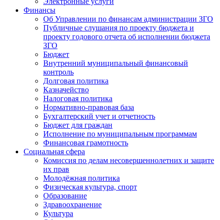
Электронные услуги
Финансы
Об Управлении по финансам администрации ЗГО
Публичные слушания по проекту бюджета и
проекту годового отчета об исполнении бюджета
ЗГО
Бюджет
Внутренний муниципальный финансовый
контроль
Долговая политика
Казначейство
Налоговая политика
Нормативно-правовая база
Бухгалтерский учет и отчетность
Бюджет для граждан
Исполнение по муниципальным программам
Финансовая грамотность
Социальная сфера
Комиссия по делам несовершеннолетних и защите
их прав
Молодёжная политика
Физическая культура, спорт
Образование
Здравоохранение
Культура