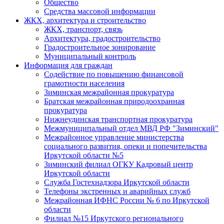
Общество
Средства массовой информации
ЖКХ, архитектура и строительство
ЖКХ, транспорт, связь
Архитектура, градостроительство
Градостроительное зонирование
Муниципальный контроль
Информация для граждан
Содействие по повышению финансовой
грамотности населения
Зиминская межрайонная прокуратура
Братская межрайонная природоохранная
прокуратура
Нижнеудинская транспортная прокуратура
Межмуниципальный отдел МВД РФ "Зиминский"
Межрайонное управление министерства
социального развития, опеки и попечительства
Иркутской области №5
Зиминский филиал ОГКУ Кадровый центр
Иркутской области
Служба Гостехнадзора Иркутской области
Телефоны экстренных и аварийных служб
Межрайонная ИФНС России № 6 по Иркутской
области
Филиал №15 Иркутского регионального