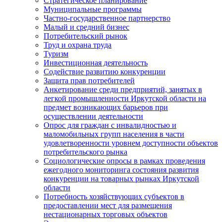
Стратегическое планирование
Муниципальные программы
Частно-государственное партнерство
Малый и средний бизнес
Потребительский рынок
Труд и охрана труда
Туризм
Инвестиционная деятельность
Содействие развитию конкуренции
Защита прав потребителей
Анкетирование среди предприятий, занятых в
легкой промышленности Иркутской области на
предмет возникающих барьеров при
осуществлении деятельности
Опрос для граждан с инвалидностью и
маломобильных групп населения в части
удовлетворенности уровнем доступности объектов
потребительского рынка
Социологические опросы в рамках проведения
ежегодного мониторинга состояния развития
конкуренции на товарных рынках Иркутской
области
Потребность хозяйствующих субъектов в
предоставлении мест для размещения
нестационарных торговых объектов