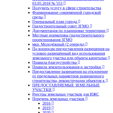
03.05.2018 № 553
Получить услугу в сфере строительства
Формирование современной городской
среды
Генеральный план города
Градостроительный совет ЗГМО
Документация по планировке территории
Местные нормативы градостроительного
проектирования ЗГМО
мкр. Молодёжный (2 очередь)
По вопросам предоставления разрешения на
условно разрешённый вид использования
земельного участка или объекта капитальн
Правила благоустройства
Правила землепользования и застройки
Предоставление разрешения на отклонение
от предельных параметров разрешенного
строительства, реконструкции объектов к
ПРЕДОСТАВЛЯЕМЫЕ ЗЕМЕЛЬНЫЕ
УЧАСТКИ
Реестры земельных участков для ИЖС
Перечень земельных участков
2016
2019
2020