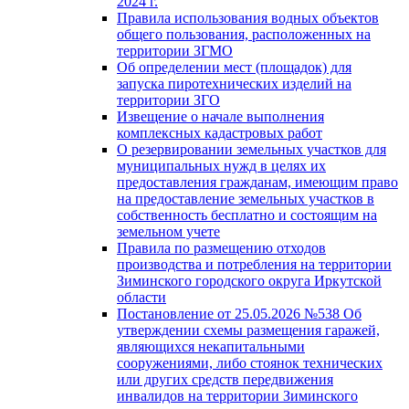
2024 г.
Правила использования водных объектов
общего пользования, расположенных на
территории ЗГМО
Об определении мест (площадок) для
запуска пиротехнических изделий на
территории ЗГО
Извещение о начале выполнения
комплексных кадастровых работ
О резервировании земельных участков для
муниципальных нужд в целях их
предоставления гражданам, имеющим право
на предоставление земельных участков в
собственность бесплатно и состоящим на
земельном учете
Правила по размещению отходов
производства и потребления на территории
Зиминского городского округа Иркутской
области
Постановление от 25.05.2026 №538 Об
утверждении схемы размещения гаражей,
являющихся некапитальными
сооружениями, либо стоянок технических
или других средств передвижения
инвалидов на территории Зиминского