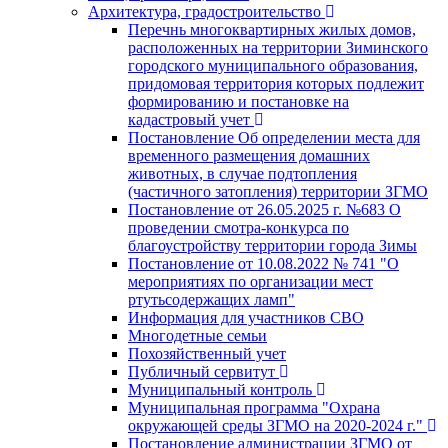
Архитектура, градостроительство
Перечнь многоквартирных жилых домов,
расположенных на территории Зиминского
городского муниципального образования,
придомовая территория которых подлежит
формированию и постановке на
кадастровый учет
Постановление Об определении места для
временного размещения домашних
животных, в случае подтопления
(частичного затопления) территории ЗГМО
Постановление от 26.05.2025 г. №683 О
проведении смотра-конкурса по
благоустройству территории города Зимы
Постановление от 10.08.2022 № 741 "О
мероприятиях по организации мест
ртутьсодержащих ламп"
Информация для участников СВО
Многодетные семьи
Похозяйственный учет
Публичный сервитут
Муниципальный контроль
Муниципальная программа "Охрана
окружающей среды ЗГМО на 2020-2024 г."
Постановление администрации ЗГМО от