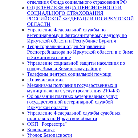
отделения Фонда социального страхования РФ
ОТДЕЛЕНИЕ ФОНДА ПЕНСИОННОГО И
СОЦИАЛЬНОГО СТРАХОВАНИЯ
РОССИЙСКОЙ ФЕДЕРАЦИИ ПО ИРКУТСКОЙ
ОБЛАСТИ
Управление Федеральной службы по
ветеринарному и фитосанитарному надзору по
Иркутской области и Республике Бурятия
Территориальный отдел Управления
Роспотребнадзора по Иркутской области в г. Зиме
и Зиминском районе
Управление социальной защиты населения по
городу Зиме и Зиминскому району
Телефоны центров социальной помощи
«Горячие линии»
Механизмы получения государственных и
муниципальных услуг (реализация 210-ФЗ)
Об оказании платных ветеринарных услуг
государственной ветеринарной службой
Иркутской области
Управление Федеральной службы судебных
приставов по Иркутской области
ФКП "Росреестра"
Коронавирус
Уголок Безопасности