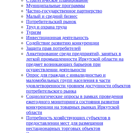
Стратегическое планирование
Муниципальные программы
Частно-государственное партнерство
Малый и средний бизнес
Потребительский рынок
Труд и охрана труда
Туризм
Инвестиционная деятельность
Содействие развитию конкуренции
Защита прав потребителей
Анкетирование среди предприятий, занятых в
легкой промышленности Иркутской области на
предмет возникающих барьеров при
осуществлении деятельности
Опрос для граждан с инвалидностью и
маломобильных групп населения в части
удовлетворенности уровнем доступности объектов
потребительского рынка
Социологические опросы в рамках проведения
ежегодного мониторинга состояния развития
конкуренции на товарных рынках Иркутской
области
Потребность хозяйствующих субъектов в
предоставлении мест для размещения
нестационарных торговых объектов