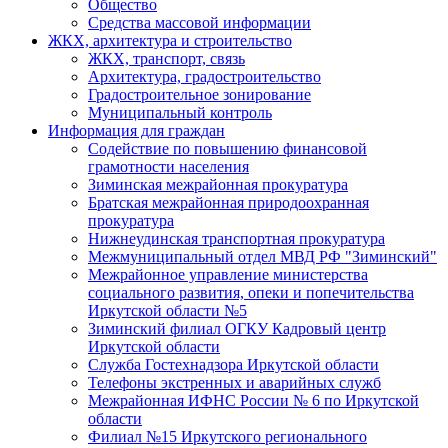
Общество
Средства массовой информации
ЖКХ, архитектура и строительство
ЖКХ, транспорт, связь
Архитектура, градостроительство
Градостроительное зонирование
Муниципальный контроль
Информация для граждан
Содействие по повышению финансовой
грамотности населения
Зиминская межрайонная прокуратура
Братская межрайонная природоохранная
прокуратура
Нижнеудинская транспортная прокуратура
Межмуниципальный отдел МВД РФ "Зиминский"
Межрайонное управление министерства
социального развития, опеки и попечительства
Иркутской области №5
Зиминский филиал ОГКУ Кадровый центр
Иркутской области
Служба Гостехнадзора Иркутской области
Телефоны экстренных и аварийных служб
Межрайонная ИФНС России № 6 по Иркутской
области
Филиал №15 Иркутского регионального