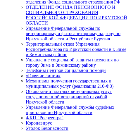
отделения Фонда социального страхования РФ
ОТДЕЛЕНИЕ ФОНДА ПЕНСИОННОГО И
СОЦИАЛЬНОГО СТРАХОВАНИЯ
РОССИЙСКОЙ ФЕДЕРАЦИИ ПО ИРКУТСКОЙ
ОБЛАСТИ
Управление Федеральной службы по
ветеринарному и фитосанитарному надзору по
Иркутской области и Республике Бурятия
Территориальный отдел Управления
Роспотребнадзора по Иркутской области в г. Зиме
и Зиминском районе
Управление социальной защиты населения по
городу Зиме и Зиминскому району
Телефоны центров социальной помощи
«Горячие линии»
Механизмы получения государственных и
муниципальных услуг (реализация 210-ФЗ)
Об оказании платных ветеринарных услуг
государственной ветеринарной службой
Иркутской области
Управление Федеральной службы судебных
приставов по Иркутской области
ФКП "Росреестра"
Коронавирус
Уголок Безопасности