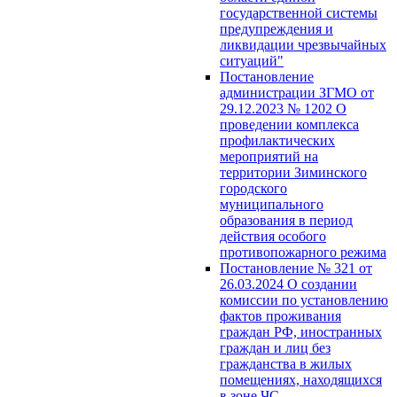
государственной системы
предупреждения и
ликвидации чрезвычайных
ситуаций"
Постановление
администрации ЗГМО от
29.12.2023 № 1202 О
проведении комплекса
профилактических
мероприятий на
территории Зиминского
городского
муниципального
образования в период
действия особого
противопожарного режима
Постановление № 321 от
26.03.2024 О создании
комиссии по установлению
фактов проживания
граждан РФ, иностранных
граждан и лиц без
гражданства в жилых
помещениях, находящихся
в зоне ЧС