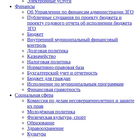
Электронные услуги
Финансы
Об Управлении по финансам администрации ЗГО
Публичные слушания по проекту бюджета и
проекту годового отчета об исполнении бюджета
ЗГО
Бюджет
Внутренний муниципальный финансовый
контроль
Долговая политика
Казначейство
Налоговая политика
Нормативно-правовая база
Бухгалтерский учет и отчетность
Бюджет для граждан
Исполнение по муниципальным программам
Финансовая грамотность
Социальная сфера
Комиссия по делам несовершеннолетних и защите
их прав
Молодёжная политика
Физическая культура, спорт
Образование
Здравоохранение
Культура