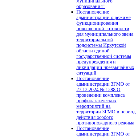
муниципального
образования"
Постановление
администрации о режиме
функционирования
повышенной готовности
для муниципального звена
территориальной
подсистемы Иркутской
области единой
государственной системы
предупреждения и
ликвидации чрезвычайных
ситуаций
Постановление
администрации ЗГМО от
27.12.2024 № 1288 О
проведении комплекса
профилактических
мероприятий на
территории ЗГМО в период
действия особого
противопожарного режима
Постановление
администрации ЗГМО от