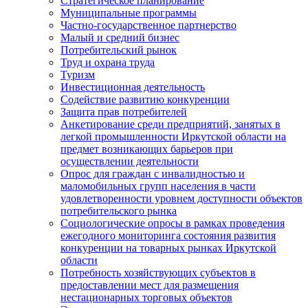
Стратегическое планирование
Муниципальные программы
Частно-государственное партнерство
Малый и средний бизнес
Потребительский рынок
Труд и охрана труда
Туризм
Инвестиционная деятельность
Содействие развитию конкуренции
Защита прав потребителей
Анкетирование среди предприятий, занятых в
легкой промышленности Иркутской области на
предмет возникающих барьеров при
осуществлении деятельности
Опрос для граждан с инвалидностью и
маломобильных групп населения в части
удовлетворенности уровнем доступности объектов
потребительского рынка
Социологические опросы в рамках проведения
ежегодного мониторинга состояния развития
конкуренции на товарных рынках Иркутской
области
Потребность хозяйствующих субъектов в
предоставлении мест для размещения
нестационарных торговых объектов