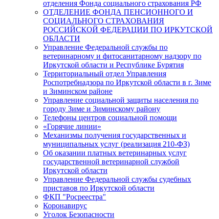
отделения Фонда социального страхования РФ
ОТДЕЛЕНИЕ ФОНДА ПЕНСИОННОГО И
СОЦИАЛЬНОГО СТРАХОВАНИЯ
РОССИЙСКОЙ ФЕДЕРАЦИИ ПО ИРКУТСКОЙ
ОБЛАСТИ
Управление Федеральной службы по
ветеринарному и фитосанитарному надзору по
Иркутской области и Республике Бурятия
Территориальный отдел Управления
Роспотребнадзора по Иркутской области в г. Зиме
и Зиминском районе
Управление социальной защиты населения по
городу Зиме и Зиминскому району
Телефоны центров социальной помощи
«Горячие линии»
Механизмы получения государственных и
муниципальных услуг (реализация 210-ФЗ)
Об оказании платных ветеринарных услуг
государственной ветеринарной службой
Иркутской области
Управление Федеральной службы судебных
приставов по Иркутской области
ФКП "Росреестра"
Коронавирус
Уголок Безопасности