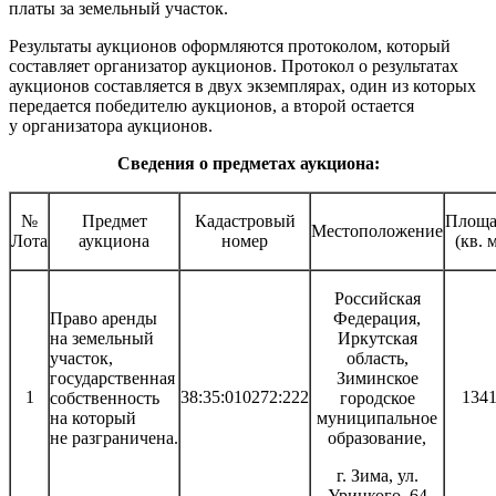
платы за земельный участок.
Результаты аукционов оформляются протоколом, который
составляет организатор аукционов. Протокол о результатах
аукционов составляется в двух экземплярах, один из которых
передается победителю аукционов, а второй остается
у организатора аукционов.
Сведения о предметах аукциона:
№
Предмет
Кадастровый
Площа
Местоположение
Лота
аукциона
номер
(кв. 
Российская
Право аренды
Федерация,
на земельный
Иркутская
участок,
область,
государственная
Зиминское
1
38:35:010272:222
134
собственность
городское
на который
муниципальное
не разграничена.
образование,
г. Зима, ул.
Урицкого, 64