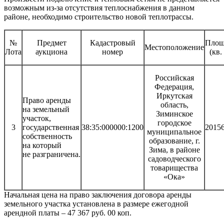
возможным из-за отсутствия теплоснабжения в данном
районе, необходимо строительство новой теплотрассы.
№
Предмет
Кадастровый
Площ
Местоположение
Лота
аукциона
номер
(кв.
Российская
Федерация,
Иркутская
Право аренды
область,
на земельный
Зиминское
участок,
городское
3
государственная
38:35:000000:1200
2015
муниципальное
собственность
образование, г.
на который
Зима, в районе
не разграничена.
садоводческого
товарищества
«Ока»
Начальная цена на право заключения договора аренды
земельного участка установлена в размере ежегодной
арендной платы – 47 367 руб. 00 коп.