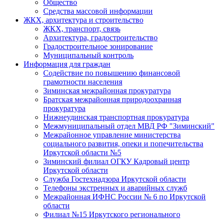
Общество
Средства массовой информации
ЖКХ, архитектура и строительство
ЖКХ, транспорт, связь
Архитектура, градостроительство
Градостроительное зонирование
Муниципальный контроль
Информация для граждан
Содействие по повышению финансовой
грамотности населения
Зиминская межрайонная прокуратура
Братская межрайонная природоохранная
прокуратура
Нижнеудинская транспортная прокуратура
Межмуниципальный отдел МВД РФ "Зиминский"
Межрайонное управление министерства
социального развития, опеки и попечительства
Иркутской области №5
Зиминский филиал ОГКУ Кадровый центр
Иркутской области
Служба Гостехнадзора Иркутской области
Телефоны экстренных и аварийных служб
Межрайонная ИФНС России № 6 по Иркутской
области
Филиал №15 Иркутского регионального