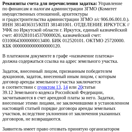
Реквизиты счета для перечисления задатка:
Управление
по финансам и налогам администрации ЗГМО (Комитет
имущественных отношений, архитектуры
и градостроительства администрации ЗГМО л/с 906.06.001.0.).
ИНН 3814036315/КПП 381401001. ОТДЕЛЕНИЕ ИРКУТСК //
УФК по Иркутской области г. Иркутск, единый казначейский
счет: 40102810145370000026, казначейский счет:
03100643000000013400. БИК 012520101. ОКТМО 25720000.
КБК 00000000000000000120.
В платежном документе в графе «назначение платежа»
должна содержаться ссылка на адрес земельного участка.
Задаток, внесенный лицом, признанным победителем
аукционов, задаток, внесенный иным лицом, с которым
договор аренды земельного участка заключается
в соответствии с
пунктом 13
,
14
или
20
статьи
39.12 Земельного кодекса Российской Федерации,
засчитываются в счет арендной платы за него. Задатки,
внесенные этими лицами, не заключившими в установленном
настоящей статьей порядке договора аренды земельных
участков, вследствие уклонения от заключения указанных
договоров, не возвращаются.
Заявитель имеет право отозвать принятую организатором