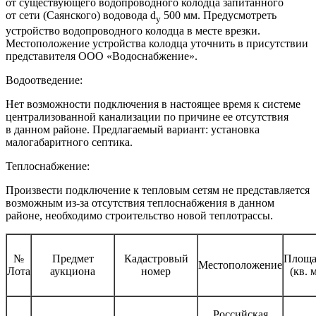
от существующего водопроводного колодца запитанного
от сети (Саянского) водовода d
500 мм. Предусмотреть
y
устройство водопроводного колодца в месте врезки.
Местоположение устройства колодца уточнить в присутствии
представителя ООО «Водоснабжение».
Водоотведение:
Нет возможности подключения в настоящее время к системе
централизованной канализации по причине ее отсутствия
в данном районе. Предлагаемый вариант: установка
малогабаритного септика.
Теплоснабжение:
Произвести подключение к тепловым сетям не представляется
возможным из-за отсутствия теплоснабжения в данном
районе, необходимо строительство новой теплотрассы.
№
Предмет
Кадастровый
Площа
Местоположение
Лота
аукциона
номер
(кв. 
Российская