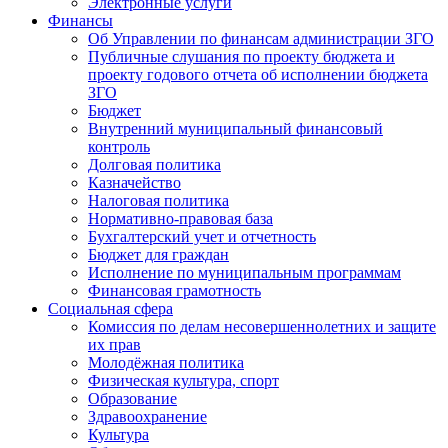
Электронные услуги
Финансы
Об Управлении по финансам администрации ЗГО
Публичные слушания по проекту бюджета и
проекту годового отчета об исполнении бюджета
ЗГО
Бюджет
Внутренний муниципальный финансовый
контроль
Долговая политика
Казначейство
Налоговая политика
Нормативно-правовая база
Бухгалтерский учет и отчетность
Бюджет для граждан
Исполнение по муниципальным программам
Финансовая грамотность
Социальная сфера
Комиссия по делам несовершеннолетних и защите
их прав
Молодёжная политика
Физическая культура, спорт
Образование
Здравоохранение
Культура