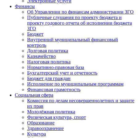
Электронные услуги
Финансы
Об Управлении по финансам администрации ЗГО
Публичные слушания по проекту бюджета и
проекту годового отчета об исполнении бюджета
ЗГО
Бюджет
Внутренний муниципальный финансовый
контроль
Долговая политика
Казначейство
Налоговая политика
Нормативно-правовая база
Бухгалтерский учет и отчетность
Бюджет для граждан
Исполнение по муниципальным программам
Финансовая грамотность
Социальная сфера
Комиссия по делам несовершеннолетних и защите
их прав
Молодёжная политика
Физическая культура, спорт
Образование
Здравоохранение
Культура