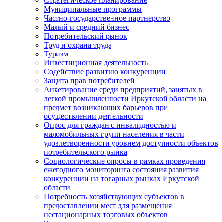
Стратегическое планирование
Муниципальные программы
Частно-государственное партнерство
Малый и средний бизнес
Потребительский рынок
Труд и охрана труда
Туризм
Инвестиционная деятельность
Содействие развитию конкуренции
Защита прав потребителей
Анкетирование среди предприятий, занятых в
легкой промышленности Иркутской области на
предмет возникающих барьеров при
осуществлении деятельности
Опрос для граждан с инвалидностью и
маломобильных групп населения в части
удовлетворенности уровнем доступности объектов
потребительского рынка
Социологические опросы в рамках проведения
ежегодного мониторинга состояния развития
конкуренции на товарных рынках Иркутской
области
Потребность хозяйствующих субъектов в
предоставлении мест для размещения
нестационарных торговых объектов