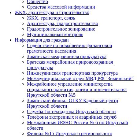
Общество
Средства массовой информации
ЖКХ, архитектура и строительство
ЖКХ, транспорт, связь
Архитектура, градостроительство
Градостроительное зонирование
Муниципальный контроль
Информация для граждан
Содействие по повышению финансовой
грамотности населения
Зиминская межрайонная прокуратура
Братская межрайонная природоохранная
прокуратура
Нижнеудинская транспортная прокуратура
Межмуниципальный отдел МВД РФ "Зиминский"
Межрайонное управление министерства
социального развития, опеки и попечительства
Иркутской области №5
Зиминский филиал ОГКУ Кадровый центр
Иркутской области
Служба Гостехнадзора Иркутской области
Телефоны экстренных и аварийных служб
Межрайонная ИФНС России № 6 по Иркутской
области
Филиал №15 Иркутского регионального