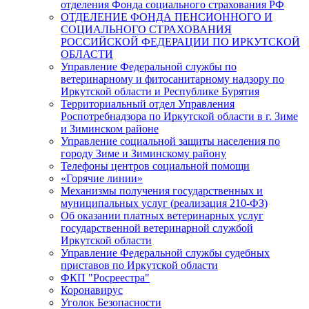
отделения Фонда социального страхования РФ
ОТДЕЛЕНИЕ ФОНДА ПЕНСИОННОГО И
СОЦИАЛЬНОГО СТРАХОВАНИЯ
РОССИЙСКОЙ ФЕДЕРАЦИИ ПО ИРКУТСКОЙ
ОБЛАСТИ
Управление Федеральной службы по
ветеринарному и фитосанитарному надзору по
Иркутской области и Республике Бурятия
Территориальный отдел Управления
Роспотребнадзора по Иркутской области в г. Зиме
и Зиминском районе
Управление социальной защиты населения по
городу Зиме и Зиминскому району
Телефоны центров социальной помощи
«Горячие линии»
Механизмы получения государственных и
муниципальных услуг (реализация 210-ФЗ)
Об оказании платных ветеринарных услуг
государственной ветеринарной службой
Иркутской области
Управление Федеральной службы судебных
приставов по Иркутской области
ФКП "Росреестра"
Коронавирус
Уголок Безопасности