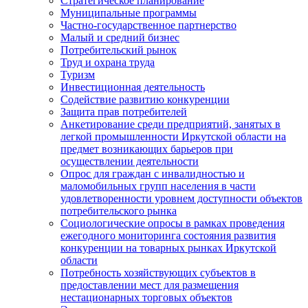
Стратегическое планирование
Муниципальные программы
Частно-государственное партнерство
Малый и средний бизнес
Потребительский рынок
Труд и охрана труда
Туризм
Инвестиционная деятельность
Содействие развитию конкуренции
Защита прав потребителей
Анкетирование среди предприятий, занятых в
легкой промышленности Иркутской области на
предмет возникающих барьеров при
осуществлении деятельности
Опрос для граждан с инвалидностью и
маломобильных групп населения в части
удовлетворенности уровнем доступности объектов
потребительского рынка
Социологические опросы в рамках проведения
ежегодного мониторинга состояния развития
конкуренции на товарных рынках Иркутской
области
Потребность хозяйствующих субъектов в
предоставлении мест для размещения
нестационарных торговых объектов