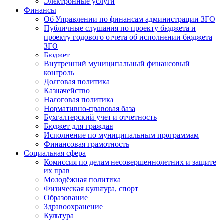
Электронные услуги
Финансы
Об Управлении по финансам администрации ЗГО
Публичные слушания по проекту бюджета и
проекту годового отчета об исполнении бюджета
ЗГО
Бюджет
Внутренний муниципальный финансовый
контроль
Долговая политика
Казначейство
Налоговая политика
Нормативно-правовая база
Бухгалтерский учет и отчетность
Бюджет для граждан
Исполнение по муниципальным программам
Финансовая грамотность
Социальная сфера
Комиссия по делам несовершеннолетних и защите
их прав
Молодёжная политика
Физическая культура, спорт
Образование
Здравоохранение
Культура