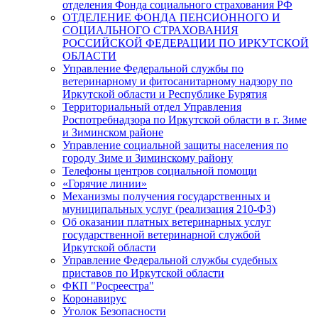
отделения Фонда социального страхования РФ
ОТДЕЛЕНИЕ ФОНДА ПЕНСИОННОГО И
СОЦИАЛЬНОГО СТРАХОВАНИЯ
РОССИЙСКОЙ ФЕДЕРАЦИИ ПО ИРКУТСКОЙ
ОБЛАСТИ
Управление Федеральной службы по
ветеринарному и фитосанитарному надзору по
Иркутской области и Республике Бурятия
Территориальный отдел Управления
Роспотребнадзора по Иркутской области в г. Зиме
и Зиминском районе
Управление социальной защиты населения по
городу Зиме и Зиминскому району
Телефоны центров социальной помощи
«Горячие линии»
Механизмы получения государственных и
муниципальных услуг (реализация 210-ФЗ)
Об оказании платных ветеринарных услуг
государственной ветеринарной службой
Иркутской области
Управление Федеральной службы судебных
приставов по Иркутской области
ФКП "Росреестра"
Коронавирус
Уголок Безопасности