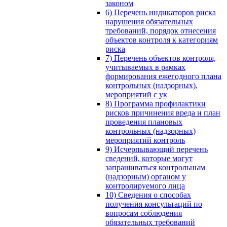
законом
6) Перечень индикаторов риска
нарушения обязательных
требований, порядок отнесения
объектов контроля к категориям
риска
7) Перечень объектов контроля,
учитываемых в рамках
формирования ежегодного плана
контрольных (надзорных),
мероприятий с ук
8) Программа профилактики
рисков причинения вреда и план
проведения плановых
контрольных (надзорных)
мероприятий контроль
9) Исчерпывающий перечень
сведений, которые могут
запрашиваться контрольным
(надзорным) органом у
контролируемого лица
10) Сведения о способах
получения консультаций по
вопросам соблюдения
обязательных требований