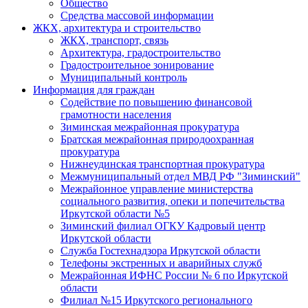
Общество
Средства массовой информации
ЖКХ, архитектура и строительство
ЖКХ, транспорт, связь
Архитектура, градостроительство
Градостроительное зонирование
Муниципальный контроль
Информация для граждан
Содействие по повышению финансовой
грамотности населения
Зиминская межрайонная прокуратура
Братская межрайонная природоохранная
прокуратура
Нижнеудинская транспортная прокуратура
Межмуниципальный отдел МВД РФ "Зиминский"
Межрайонное управление министерства
социального развития, опеки и попечительства
Иркутской области №5
Зиминский филиал ОГКУ Кадровый центр
Иркутской области
Служба Гостехнадзора Иркутской области
Телефоны экстренных и аварийных служб
Межрайонная ИФНС России № 6 по Иркутской
области
Филиал №15 Иркутского регионального