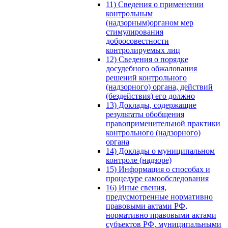
11) Сведения о применении
контрольным
(надзорным)органом мер
стимулирования
добросовестности
контролируемых лиц
12) Сведения о порядке
досудебного обжалования
решений контрольного
(надзорного) органа, действий
(бездействия) его должно
13) Доклады, содержащие
результаты обобщения
правоприменительной практики
контрольного (надзорного)
органа
14) Доклады о муниципальном
контроле (надзоре)
15) Информация о способах и
процедуре самообследования
16) Иные свения,
предусмотренные нормативно
правовыми актами РФ,
нормативно правовыми актами
субъектов РФ, муниципальными