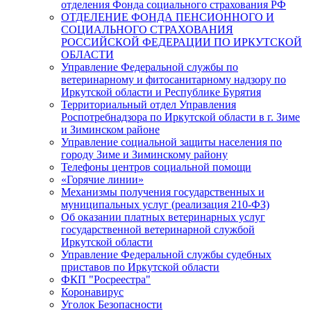
отделения Фонда социального страхования РФ
ОТДЕЛЕНИЕ ФОНДА ПЕНСИОННОГО И
СОЦИАЛЬНОГО СТРАХОВАНИЯ
РОССИЙСКОЙ ФЕДЕРАЦИИ ПО ИРКУТСКОЙ
ОБЛАСТИ
Управление Федеральной службы по
ветеринарному и фитосанитарному надзору по
Иркутской области и Республике Бурятия
Территориальный отдел Управления
Роспотребнадзора по Иркутской области в г. Зиме
и Зиминском районе
Управление социальной защиты населения по
городу Зиме и Зиминскому району
Телефоны центров социальной помощи
«Горячие линии»
Механизмы получения государственных и
муниципальных услуг (реализация 210-ФЗ)
Об оказании платных ветеринарных услуг
государственной ветеринарной службой
Иркутской области
Управление Федеральной службы судебных
приставов по Иркутской области
ФКП "Росреестра"
Коронавирус
Уголок Безопасности