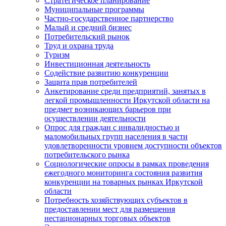
Стратегическое планирование
Муниципальные программы
Частно-государственное партнерство
Малый и средний бизнес
Потребительский рынок
Труд и охрана труда
Туризм
Инвестиционная деятельность
Содействие развитию конкуренции
Защита прав потребителей
Анкетирование среди предприятий, занятых в
легкой промышленности Иркутской области на
предмет возникающих барьеров при
осуществлении деятельности
Опрос для граждан с инвалидностью и
маломобильных групп населения в части
удовлетворенности уровнем доступности объектов
потребительского рынка
Социологические опросы в рамках проведения
ежегодного мониторинга состояния развития
конкуренции на товарных рынках Иркутской
области
Потребность хозяйствующих субъектов в
предоставлении мест для размещения
нестационарных торговых объектов