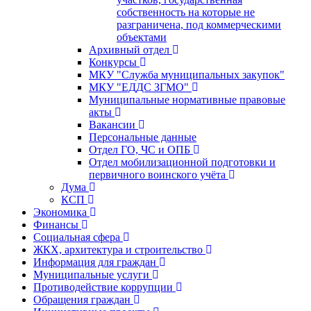
собственность на которые не
разграничена, под коммерческими
объектами
Архивный отдел
Конкурсы
МКУ "Служба муниципальных закупок"
МКУ "ЕДДС ЗГМО"
Муниципальные нормативные правовые
акты
Вакансии
Персональные данные
Отдел ГО, ЧС и ОПБ
Отдел мобилизационной подготовки и
первичного воинского учёта
Дума
КСП
Экономика
Финансы
Социальная сфера
ЖКХ, архитектура и строительство
Информация для граждан
Муниципальные услуги
Противодействие коррупции
Обращения граждан