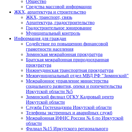
Общество
Средства массовой информации
ЖКХ, архитектура и строительство
ЖКХ, транспорт, связь
Архитектура, градостроительство
Градостроительное зонирование
Муниципальный контроль
Информация для граждан
Содействие по повышению финансовой
грамотности населения
Зиминская межрайонная прокуратура
Братская межрайонная природоохранная
прокуратура
Нижнеудинская транспортная прокуратура
Межмуниципальный отдел МВД РФ "Зиминский"
Межрайонное управление министерства
социального развития, опеки и попечительства
Иркутской области №5
Зиминский филиал ОГКУ Кадровый центр
Иркутской области
Служба Гостехнадзора Иркутской области
Телефоны экстренных и аварийных служб
Межрайонная ИФНС России № 6 по Иркутской
области
Филиал №15 Иркутского регионального