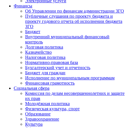
Электронные услуги
Финансы
Об Управлении по финансам администрации ЗГО
Публичные слушания по проекту бюджета и
проекту годового отчета об исполнении бюджета
ЗГО
Бюджет
Внутренний муниципальный финансовый
контроль
Долговая политика
Казначейство
Налоговая политика
Нормативно-правовая база
Бухгалтерский учет и отчетность
Бюджет для граждан
Исполнение по муниципальным программам
Финансовая грамотность
Социальная сфера
Комиссия по делам несовершеннолетних и защите
их прав
Молодёжная политика
Физическая культура, спорт
Образование
Здравоохранение
Культура