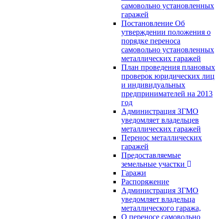
самовольно установленных
гаражей
Постановление Об
утверждении положения о
порядке переноса
самовольно установленных
металлических гаражей
План проведения плановых
проверок юридических лиц
и индивидуальных
предпринимателей на 2013
год
Администрация ЗГМО
уведомляет владельцев
металлических гаражей
Перенос металлических
гаражей
Предоставляемые
земельные участки
Гаражи
Распоряжение
Администрация ЗГМО
уведомляет владельца
металлического гаража,
О переносе самовольно