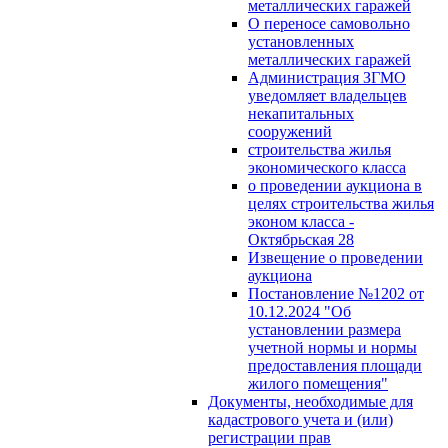
металлических гаражей
О переносе самовольно
установленных
металлических гаражей
Администрация ЗГМО
уведомляет владельцев
некапитальных
сооружений
строительства жилья
экономического класса
о проведении аукциона в
целях строительства жилья
эконом класса -
Октябрьская 28
Извещение о проведении
аукциона
Постановление №1202 от
10.12.2024 "Об
установлении размера
учетной нормы и нормы
предоставления площади
жилого помещения"
Документы, необходимые для
кадастрового учета и (или)
регистрации прав