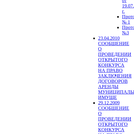
от
19.07
г.
Прот
№ 1
Прот
№3
23.04.2010
СООБЩЕНИЕ
О
ПРОВЕДЕНИИ
ОТКРЫТОГО
КОНКУРСА
НА ПРАВО
ЗАКЛЮЧЕНИЯ
ДОГОВОРОВ
АРЕНДЫ
МУНИЦИПАЛЬ
ИМУЩЕ
29.12.2009
СООБЩЕНИЕ
О
ПРОВЕДЕНИИ
ОТКРЫТОГО
КОНКУРСА