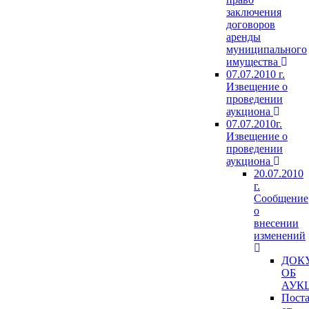
заключения
договоров
аренды
муниципального
имущества
07.07.2010 г.
Извещение о
проведении
аукциона
07.07.2010г.
Извещение о
проведении
аукциона
20.07.2010
г.
Сообщение
о
внесении
изменений
ДОК
ОБ
АУК
Пост