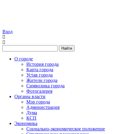
Вход
Найти
О городе
История города
Карта города
Устав города
Жители города
Символика города
Фотогалерея
Органы власти
Мэр города
Администрация
Дума
КСП
Экономика
Социально-экономическое положение