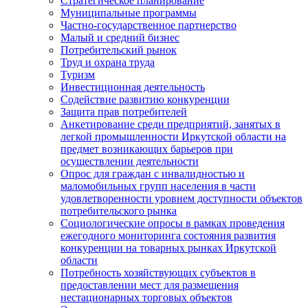
Стратегическое планирование
Муниципальные программы
Частно-государственное партнерство
Малый и средний бизнес
Потребительский рынок
Труд и охрана труда
Туризм
Инвестиционная деятельность
Содействие развитию конкуренции
Защита прав потребителей
Анкетирование среди предприятий, занятых в
легкой промышленности Иркутской области на
предмет возникающих барьеров при
осуществлении деятельности
Опрос для граждан с инвалидностью и
маломобильных групп населения в части
удовлетворенности уровнем доступности объектов
потребительского рынка
Социологические опросы в рамках проведения
ежегодного мониторинга состояния развития
конкуренции на товарных рынках Иркутской
области
Потребность хозяйствующих субъектов в
предоставлении мест для размещения
нестационарных торговых объектов