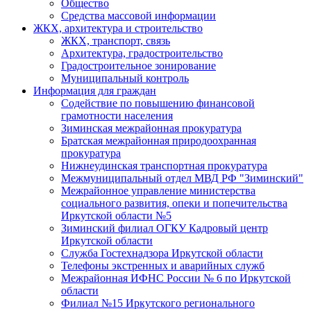
Общество
Средства массовой информации
ЖКХ, архитектура и строительство
ЖКХ, транспорт, связь
Архитектура, градостроительство
Градостроительное зонирование
Муниципальный контроль
Информация для граждан
Содействие по повышению финансовой
грамотности населения
Зиминская межрайонная прокуратура
Братская межрайонная природоохранная
прокуратура
Нижнеудинская транспортная прокуратура
Межмуниципальный отдел МВД РФ "Зиминский"
Межрайонное управление министерства
социального развития, опеки и попечительства
Иркутской области №5
Зиминский филиал ОГКУ Кадровый центр
Иркутской области
Служба Гостехнадзора Иркутской области
Телефоны экстренных и аварийных служб
Межрайонная ИФНС России № 6 по Иркутской
области
Филиал №15 Иркутского регионального