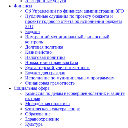
Электронные услуги
Финансы
Об Управлении по финансам администрации ЗГО
Публичные слушания по проекту бюджета и
проекту годового отчета об исполнении бюджета
ЗГО
Бюджет
Внутренний муниципальный финансовый
контроль
Долговая политика
Казначейство
Налоговая политика
Нормативно-правовая база
Бухгалтерский учет и отчетность
Бюджет для граждан
Исполнение по муниципальным программам
Финансовая грамотность
Социальная сфера
Комиссия по делам несовершеннолетних и защите
их прав
Молодёжная политика
Физическая культура, спорт
Образование
Здравоохранение
Культура