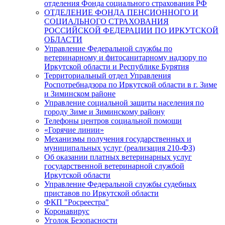
отделения Фонда социального страхования РФ
ОТДЕЛЕНИЕ ФОНДА ПЕНСИОННОГО И
СОЦИАЛЬНОГО СТРАХОВАНИЯ
РОССИЙСКОЙ ФЕДЕРАЦИИ ПО ИРКУТСКОЙ
ОБЛАСТИ
Управление Федеральной службы по
ветеринарному и фитосанитарному надзору по
Иркутской области и Республике Бурятия
Территориальный отдел Управления
Роспотребнадзора по Иркутской области в г. Зиме
и Зиминском районе
Управление социальной защиты населения по
городу Зиме и Зиминскому району
Телефоны центров социальной помощи
«Горячие линии»
Механизмы получения государственных и
муниципальных услуг (реализация 210-ФЗ)
Об оказании платных ветеринарных услуг
государственной ветеринарной службой
Иркутской области
Управление Федеральной службы судебных
приставов по Иркутской области
ФКП "Росреестра"
Коронавирус
Уголок Безопасности