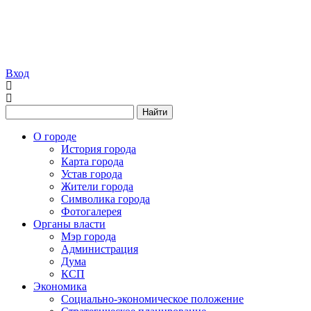
Вход
Найти
О городе
История города
Карта города
Устав города
Жители города
Символика города
Фотогалерея
Органы власти
Мэр города
Администрация
Дума
КСП
Экономика
Социально-экономическое положение