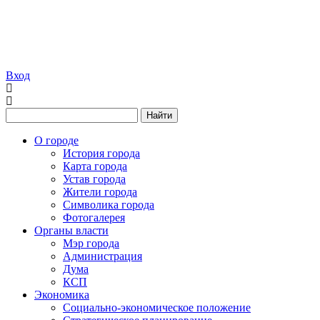
Вход
Найти
О городе
История города
Карта города
Устав города
Жители города
Символика города
Фотогалерея
Органы власти
Мэр города
Администрация
Дума
КСП
Экономика
Социально-экономическое положение