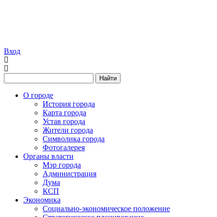
Вход
Найти
О городе
История города
Карта города
Устав города
Жители города
Символика города
Фотогалерея
Органы власти
Мэр города
Администрация
Дума
КСП
Экономика
Социально-экономическое положение