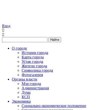
Вход
Найти
О городе
История города
Карта города
Устав города
Жители города
Символика города
Фотогалерея
Органы власти
Мэр города
Администрация
Дума
КСП
Экономика
Социально-экономическое положение