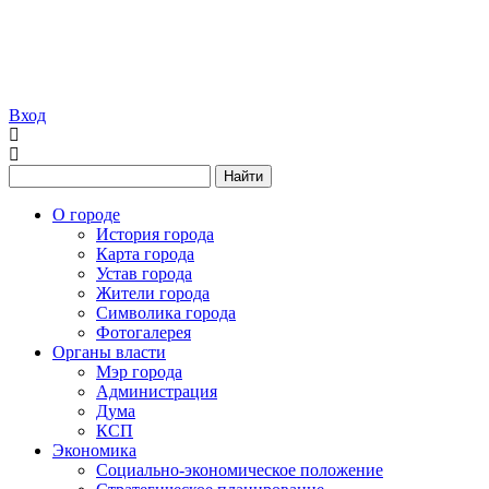
Вход
Найти
О городе
История города
Карта города
Устав города
Жители города
Символика города
Фотогалерея
Органы власти
Мэр города
Администрация
Дума
КСП
Экономика
Социально-экономическое положение