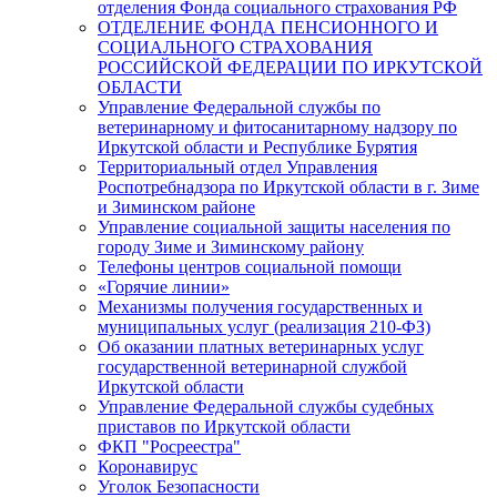
отделения Фонда социального страхования РФ
ОТДЕЛЕНИЕ ФОНДА ПЕНСИОННОГО И
СОЦИАЛЬНОГО СТРАХОВАНИЯ
РОССИЙСКОЙ ФЕДЕРАЦИИ ПО ИРКУТСКОЙ
ОБЛАСТИ
Управление Федеральной службы по
ветеринарному и фитосанитарному надзору по
Иркутской области и Республике Бурятия
Территориальный отдел Управления
Роспотребнадзора по Иркутской области в г. Зиме
и Зиминском районе
Управление социальной защиты населения по
городу Зиме и Зиминскому району
Телефоны центров социальной помощи
«Горячие линии»
Механизмы получения государственных и
муниципальных услуг (реализация 210-ФЗ)
Об оказании платных ветеринарных услуг
государственной ветеринарной службой
Иркутской области
Управление Федеральной службы судебных
приставов по Иркутской области
ФКП "Росреестра"
Коронавирус
Уголок Безопасности