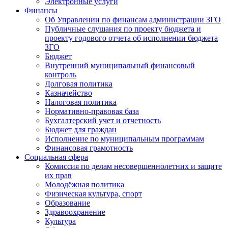
Электронные услуги
Финансы
Об Управлении по финансам администрации ЗГО
Публичные слушания по проекту бюджета и
проекту годового отчета об исполнении бюджета
ЗГО
Бюджет
Внутренний муниципальный финансовый
контроль
Долговая политика
Казначейство
Налоговая политика
Нормативно-правовая база
Бухгалтерский учет и отчетность
Бюджет для граждан
Исполнение по муниципальным программам
Финансовая грамотность
Социальная сфера
Комиссия по делам несовершеннолетних и защите
их прав
Молодёжная политика
Физическая культура, спорт
Образование
Здравоохранение
Культура