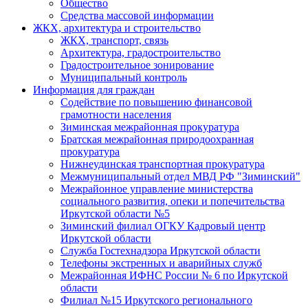
Общество
Средства массовой информации
ЖКХ, архитектура и строительство
ЖКХ, транспорт, связь
Архитектура, градостроительство
Градостроительное зонирование
Муниципальный контроль
Информация для граждан
Содействие по повышению финансовой
грамотности населения
Зиминская межрайонная прокуратура
Братская межрайонная природоохранная
прокуратура
Нижнеудинская транспортная прокуратура
Межмуниципальный отдел МВД РФ "Зиминский"
Межрайонное управление министерства
социального развития, опеки и попечительства
Иркутской области №5
Зиминский филиал ОГКУ Кадровый центр
Иркутской области
Служба Гостехнадзора Иркутской области
Телефоны экстренных и аварийных служб
Межрайонная ИФНС России № 6 по Иркутской
области
Филиал №15 Иркутского регионального