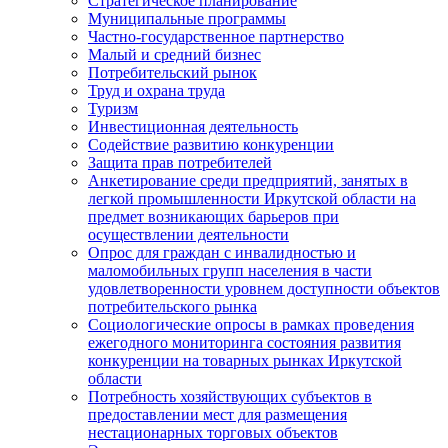
Стратегическое планирование
Муниципальные программы
Частно-государственное партнерство
Малый и средний бизнес
Потребительский рынок
Труд и охрана труда
Туризм
Инвестиционная деятельность
Содействие развитию конкуренции
Защита прав потребителей
Анкетирование среди предприятий, занятых в
легкой промышленности Иркутской области на
предмет возникающих барьеров при
осуществлении деятельности
Опрос для граждан с инвалидностью и
маломобильных групп населения в части
удовлетворенности уровнем доступности объектов
потребительского рынка
Социологические опросы в рамках проведения
ежегодного мониторинга состояния развития
конкуренции на товарных рынках Иркутской
области
Потребность хозяйствующих субъектов в
предоставлении мест для размещения
нестационарных торговых объектов