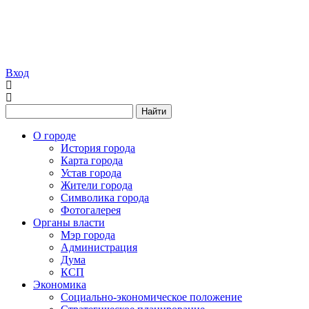
Вход
Найти
О городе
История города
Карта города
Устав города
Жители города
Символика города
Фотогалерея
Органы власти
Мэр города
Администрация
Дума
КСП
Экономика
Социально-экономическое положение