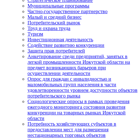
Стратегическое планирование
Муниципальные программы
Частно-государственное партнерство
Малый и средний бизнес
Потребительский рынок
Труд и охрана труда
Туризм
Инвестиционная деятельность
Содействие развитию конкуренции
Защита прав потребителей
Анкетирование среди предприятий, занятых в
легкой промышленности Иркутской области на
предмет возникающих барьеров при
осуществлении деятельности
Опрос для граждан с инвалидностью и
маломобильных групп населения в части
удовлетворенности уровнем доступности объектов
потребительского рынка
Социологические опросы в рамках проведения
ежегодного мониторинга состояния развития
конкуренции на товарных рынках Иркутской
области
Потребность хозяйствующих субъектов в
предоставлении мест для размещения
нестационарных торговых объектов