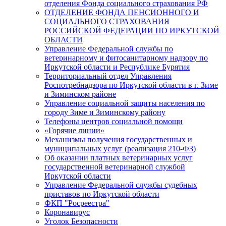
отделения Фонда социального страхования РФ
ОТДЕЛЕНИЕ ФОНДА ПЕНСИОННОГО И
СОЦИАЛЬНОГО СТРАХОВАНИЯ
РОССИЙСКОЙ ФЕДЕРАЦИИ ПО ИРКУТСКОЙ
ОБЛАСТИ
Управление Федеральной службы по
ветеринарному и фитосанитарному надзору по
Иркутской области и Республике Бурятия
Территориальный отдел Управления
Роспотребнадзора по Иркутской области в г. Зиме
и Зиминском районе
Управление социальной защиты населения по
городу Зиме и Зиминскому району
Телефоны центров социальной помощи
«Горячие линии»
Механизмы получения государственных и
муниципальных услуг (реализация 210-ФЗ)
Об оказании платных ветеринарных услуг
государственной ветеринарной службой
Иркутской области
Управление Федеральной службы судебных
приставов по Иркутской области
ФКП "Росреестра"
Коронавирус
Уголок Безопасности