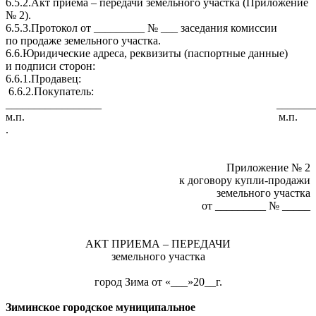
6.5.2.Акт приема – передачи земельного участка (Приложение
№ 2).
6.5.3.Протокол от _________ № ___ заседания комиссии
по продаже земельного участка.
6.6.Юридические адреса, реквизиты (паспортные данные)
и подписи сторон:
6.6.1.Продавец:
6.6.2.Покупатель:
_________________ ____________
м.п. м.п.
.
Приложение № 2
к договору купли-продажи
земельного участка
от _________ № _____
АКТ ПРИЕМА – ПЕРЕДАЧИ
земельного участка
город Зима от «___»20__г.
Зиминское городское муниципальное