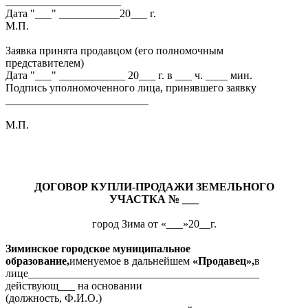
_____________________
Дата "___" ___________20___ г.
М.П.
Заявка принята продавцом (его полномочным
представителем)
Дата "___" ____________ 20___ г. в ___ ч. ____ мин.
Подпись уполномоченного лица, принявшего заявку
__________________________
М.П.
ДОГОВОР КУПЛИ-ПРОДАЖИ ЗЕМЕЛЬНОГО
УЧАСТКА № ___
город Зима от «___»20__г.
Зиминское городское муниципальное
образование,
именуемое в дальнейшем
«Продавец»,
в
лице__________________________________________
действующ___ на основании
(должность, Ф.И.О.)