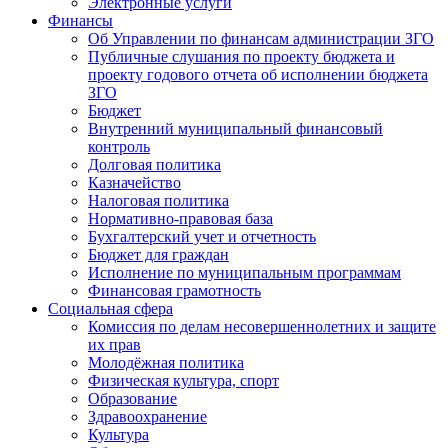
Электронные услуги
Финансы
Об Управлении по финансам администрации ЗГО
Публичные слушания по проекту бюджета и
проекту годового отчета об исполнении бюджета
ЗГО
Бюджет
Внутренний муниципальный финансовый
контроль
Долговая политика
Казначейство
Налоговая политика
Нормативно-правовая база
Бухгалтерский учет и отчетность
Бюджет для граждан
Исполнение по муниципальным программам
Финансовая грамотность
Социальная сфера
Комиссия по делам несовершеннолетних и защите
их прав
Молодёжная политика
Физическая культура, спорт
Образование
Здравоохранение
Культура