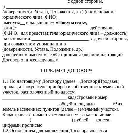
___________________________,с одной стороны,
и ________________________________________,
(доверенности, Устава, Положения, др.) (наименование
юридического лица, ФИО)
именуем__ в дальнейшем
«
Покупатель»
,
в лице_______________________________ действующ__
(Ф.И.О., для представителя юридического лица – должность)
на основании ________________________, с другой стороны,
при совместном упоминании в
(доверенности, Устава, Положение, др.)
дальнейшем именуемые
«Стороны»
заключили настоящий
Договор о нижеследующем.
1.ПРЕДМЕТ ДОГОВОРА
1.1.По настоящему Договору (далее – Договор)Продавец
продал, а Покупатель приобрел в собственность земельный
участок, расположенный по адресу:
___________________________ кадастровый номер
2
_______________________
, общей площадью
_______
м
из
земель населенных пунктов (далее – земельный участок).
Кадастровая стоимость земельного участка составляет
___________ (_________________) рублей __ копеек.
цифрами прописью
1.2.Основанием для заключения Договора является