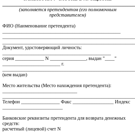
_______________________________________________________
(заполняется претендентом (его полномочным
представителем)
ФИО (Наименование претендента)
_________________________________________________
_______________________________________________________
_______________________________________________________
Документ, удостоверяющий личность:
_____________________________________________
серия ____________ N _______________, выдан "____"
________________________ г.
_______________________________________________________
(кем выдан)
Место жительства (Место нахождения претендента):
_______________________________
_______________________________________________________
Телефон ________________ Факс _________________ Индекс
_________________________
Банковские реквизиты претендента для возврата денежных
средств:
расчетный (лицевой) счет N
_____________________________________________________