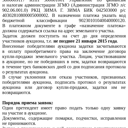
и налогам администрации ЗГМО (Администрация ЗГМО л/с
902.06.001.0) РКЦ ЗИМА Г. ЗИМА БИК 042503000 р/с
40302810800005000002. В назначении платежа указать код
бюджетной классификации 90230101040040000120.
В платежном документе в графе «назначение платежа»
должна содержаться ссылка на адрес земельного участка.
Задаток должен поступить на счет до дня определения
участников аукциона, т.е.
не позднее 21 января 2015 года
.
Внесенные победителями аукциона задатки засчитываются
в оплату приобретаемого права на заключение договора
купли-продажи земельного участка. Лицам, участвовавшим
в аукционе, но не победивших в нем, задатки возвращаются
в течение трех банковских дней со дня подписания протокола
о результатах аукциона.
В случае уклонения или отказа участников, признанных
победителями аукциона, подписать протокол о результатах
аукциона или договор купли-продажи, задатки им не
возвращаются.
Порядок приема заявок:
Один претендент имеет право подать только одну заявку
на участие в аукционе.
Документы, содержащие помарки, подчистки, исправления
не принимаются.