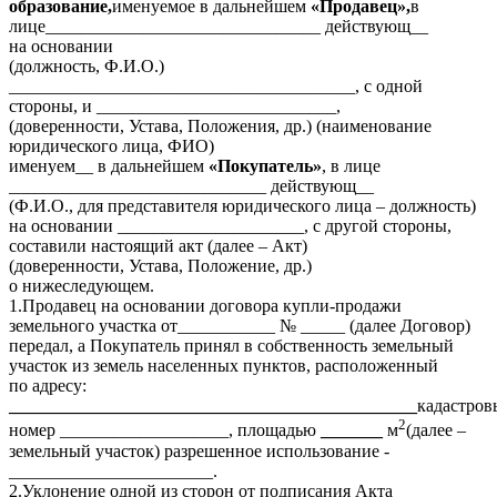
образование,
именуемое в дальнейшем
«Продавец»,
в
лице_______________________________ действующ__
на основании
(должность, Ф.И.О.)
_______________________________________, с одной
стороны, и ___________________________,
(доверенности, Устава, Положения, др.) (наименование
юридического лица, ФИО)
именуем__ в дальнейшем
«
Покупатель»
, в лице
_____________________________ действующ__
(Ф.И.О., для представителя юридического лица – должность)
на основании _____________________, с другой стороны,
составили настоящий акт (далее – Акт)
(доверенности, Устава, Положение, др.)
о нижеследующем.
1.Продавец на основании договора купли-продажи
земельного участка от___________ № _____ (далее Договор)
передал, а Покупатель принял в собственность земельный
участок из земель населенных пунктов, расположенный
по адресу:
______________________________________________
кадастров
2
номер ___________________, площадью
_______
м
(далее –
земельный участок) разрешенное использование -
_______________________.
2.Уклонение одной из сторон от подписания Акта