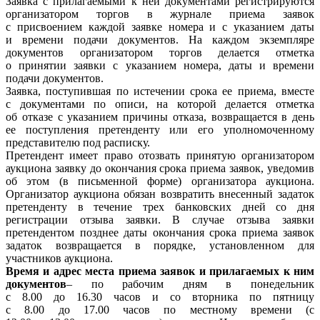
Заявка с прилагаемыми к ней документами регистрируются
организатором торгов в журнале приема заявок
с присвоением каждой заявке номера и с указанием даты
и времени подачи документов. На каждом экземпляре
документов организатором торгов делается отметка
о принятии заявки с указанием номера, даты и времени
подачи документов.
Заявка, поступившая по истечении срока ее приема, вместе
с документами по описи, на которой делается отметка
об отказе с указанием причины отказа, возвращается в день
ее поступления претенденту или его уполномоченному
представителю под расписку.
Претендент имеет право отозвать принятую организатором
аукциона заявку до окончания срока приема заявок, уведомив
об этом (в письменной форме) организатора аукциона.
Организатор аукциона обязан возвратить внесенный задаток
претенденту в течение трех банковских дней со дня
регистрации отзыва заявки. В случае отзыва заявки
претендентом позднее даты окончания срока приема заявок
задаток возвращается в порядке, установленном для
участников аукциона.
Время и адрес места приема заявок и прилагаемых к ним
документов
– по рабочим дням в понедельник
с 8.00 до 16.30 часов и со вторника по пятницу
с 8.00 до 17.00 часов по местному времени (с