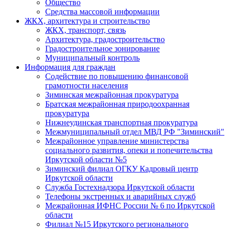
Общество
Средства массовой информации
ЖКХ, архитектура и строительство
ЖКХ, транспорт, связь
Архитектура, градостроительство
Градостроительное зонирование
Муниципальный контроль
Информация для граждан
Содействие по повышению финансовой
грамотности населения
Зиминская межрайонная прокуратура
Братская межрайонная природоохранная
прокуратура
Нижнеудинская транспортная прокуратура
Межмуниципальный отдел МВД РФ "Зиминский"
Межрайонное управление министерства
социального развития, опеки и попечительства
Иркутской области №5
Зиминский филиал ОГКУ Кадровый центр
Иркутской области
Служба Гостехнадзора Иркутской области
Телефоны экстренных и аварийных служб
Межрайонная ИФНС России № 6 по Иркутской
области
Филиал №15 Иркутского регионального