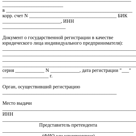
_________________________
в ____________________________________________________
корр. счет N ____________________________________ БИК
________________________, ИНН
__________________________
Документ о государственной регистрации в качестве
юридического лица индивидуального предпринимателя):
_______________________________________________________
_______________________________________________________
_______________________________________________________
_______________________________________________________
серия ____________ N ____________, дата регистрации "___"
___________________ г.
Орган, осуществивший регистрацию
_______________________________________________
Место выдачи
_______________________________________________________
ИНН
_______________________________________________________
Представитель претендента
______________________________________________________
(ФИО или наименование)