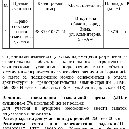
Предмет
Кадастровый
Площадь
К
№
Местоположение
аукциона
номер
(кв. м)
Иркутская
Право
область, город
собствен-
Зима,
1
ности
38:35:010271:51
13750
н
ул. Коминтерна,
земельного
155 «А»/1
участка
С границами земельного участка, параметрами разрешенного
строительства объектов капитального строительства,
техническими условиями подключения таких объектов
к сетям инженерно-технического обеспечения и информацией
о плате за подключение можно ознакомиться в отделе
архитектуры и градостроительства администрации ЗГМО
(665390, Иркутская область, г. Зима, ул. Ленина, д. 5, каб. 313).
Величина повышения начальной цены («Шаг
аукциона»):
5% начальной цены продажи.
Для участия в аукционе необходимо внести задаток
на указанный ниже счет.
Размер задатка для участия в аукционе:
80 260 руб. 00 коп.
Реквизиты счета для перечисления задатка:
ИНН
3806009117 КПП 380601001 Управление по финансам