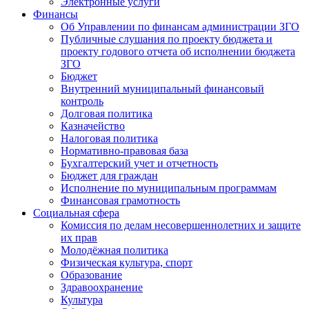
Электронные услуги
Финансы
Об Управлении по финансам администрации ЗГО
Публичные слушания по проекту бюджета и
проекту годового отчета об исполнении бюджета
ЗГО
Бюджет
Внутренний муниципальный финансовый
контроль
Долговая политика
Казначейство
Налоговая политика
Нормативно-правовая база
Бухгалтерский учет и отчетность
Бюджет для граждан
Исполнение по муниципальным программам
Финансовая грамотность
Социальная сфера
Комиссия по делам несовершеннолетних и защите
их прав
Молодёжная политика
Физическая культура, спорт
Образование
Здравоохранение
Культура