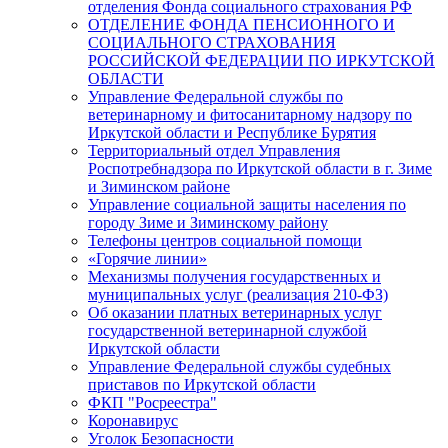
отделения Фонда социального страхования РФ
ОТДЕЛЕНИЕ ФОНДА ПЕНСИОННОГО И
СОЦИАЛЬНОГО СТРАХОВАНИЯ
РОССИЙСКОЙ ФЕДЕРАЦИИ ПО ИРКУТСКОЙ
ОБЛАСТИ
Управление Федеральной службы по
ветеринарному и фитосанитарному надзору по
Иркутской области и Республике Бурятия
Территориальный отдел Управления
Роспотребнадзора по Иркутской области в г. Зиме
и Зиминском районе
Управление социальной защиты населения по
городу Зиме и Зиминскому району
Телефоны центров социальной помощи
«Горячие линии»
Механизмы получения государственных и
муниципальных услуг (реализация 210-ФЗ)
Об оказании платных ветеринарных услуг
государственной ветеринарной службой
Иркутской области
Управление Федеральной службы судебных
приставов по Иркутской области
ФКП "Росреестра"
Коронавирус
Уголок Безопасности