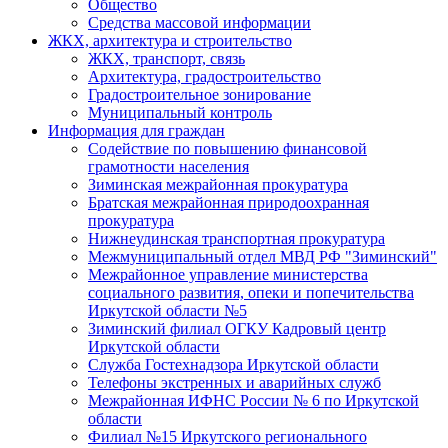
Общество
Средства массовой информации
ЖКХ, архитектура и строительство
ЖКХ, транспорт, связь
Архитектура, градостроительство
Градостроительное зонирование
Муниципальный контроль
Информация для граждан
Содействие по повышению финансовой
грамотности населения
Зиминская межрайонная прокуратура
Братская межрайонная природоохранная
прокуратура
Нижнеудинская транспортная прокуратура
Межмуниципальный отдел МВД РФ "Зиминский"
Межрайонное управление министерства
социального развития, опеки и попечительства
Иркутской области №5
Зиминский филиал ОГКУ Кадровый центр
Иркутской области
Служба Гостехнадзора Иркутской области
Телефоны экстренных и аварийных служб
Межрайонная ИФНС России № 6 по Иркутской
области
Филиал №15 Иркутского регионального