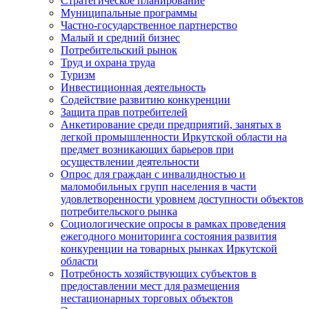
Стратегическое планирование
Муниципальные программы
Частно-государственное партнерство
Малый и средний бизнес
Потребительский рынок
Труд и охрана труда
Туризм
Инвестиционная деятельность
Содействие развитию конкуренции
Защита прав потребителей
Анкетирование среди предприятий, занятых в
легкой промышленности Иркутской области на
предмет возникающих барьеров при
осуществлении деятельности
Опрос для граждан с инвалидностью и
маломобильных групп населения в части
удовлетворенности уровнем доступности объектов
потребительского рынка
Социологические опросы в рамках проведения
ежегодного мониторинга состояния развития
конкуренции на товарных рынках Иркутской
области
Потребность хозяйствующих субъектов в
предоставлении мест для размещения
нестационарных торговых объектов