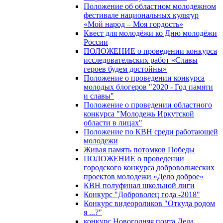
Положение об областном молодежном
фестивале национальных культур
«Мой народ – Моя гордость»
Квест для молодёжи ко Дню молодёжи
России
ПОЛОЖЕНИЕ о проведении конкурса
исследовательских работ «Славы
героев будем достойны»
Положение о проведении конкурса
молодых блогеров "2020 - Год памяти
и славы"
Положение о проведении областного
конкурса "Молодежь Иркутской
области в лицах"
Положение по КВН среди работающей
молодежи
Живая память потомков Победы
ПОЛОЖЕНИЕ о проведении
городского конкурса добровольческих
проектов молодежи «Дело доброе»
КВН полуфинал школьной лиги
Конкурс "Доброволец года -2018"
Конкурс видеороликов "Откуда родом
я ...?"
конкурс Новогодняя почта Деда