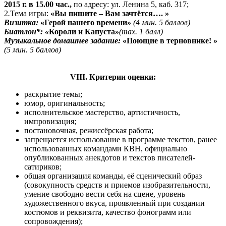
2015 г. в 15.00 час.,
по адресу: ул. Ленина 5, каб. 317;
2
.
Тема игры:
«Вы пишите – Вам зачтётся…. »
Визитка:
«Герой нашего времени»
(4 мин. 5 баллов)
Биатлон*: «
Короли и Капуста
»
(max. 1 балл)
Музыкальное домашнее задание:
«Поющие в терновнике! »
(5 мин. 5 баллов)
VIII
. Критерии оценки:
раскрытие темы;
юмор, оригинальность;
исполнительское мастерство, артистичность,
импровизация;
постановочная, режиссёрская работа;
запрещается использование в программе текстов, ранее
использованных командами КВН, официально
опубликованных анекдотов и текстов писателей-
сатириков;
общая организация команды, её сценический образ
(совокупность средств и приемов изобразительности,
умение свободно вести себя на сцене, уровень
художественного вкуса, проявленный при создании
костюмов и реквизита, качество фонограмм или
сопровождения);