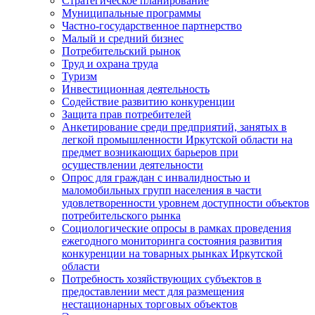
Стратегическое планирование
Муниципальные программы
Частно-государственное партнерство
Малый и средний бизнес
Потребительский рынок
Труд и охрана труда
Туризм
Инвестиционная деятельность
Содействие развитию конкуренции
Защита прав потребителей
Анкетирование среди предприятий, занятых в
легкой промышленности Иркутской области на
предмет возникающих барьеров при
осуществлении деятельности
Опрос для граждан с инвалидностью и
маломобильных групп населения в части
удовлетворенности уровнем доступности объектов
потребительского рынка
Социологические опросы в рамках проведения
ежегодного мониторинга состояния развития
конкуренции на товарных рынках Иркутской
области
Потребность хозяйствующих субъектов в
предоставлении мест для размещения
нестационарных торговых объектов