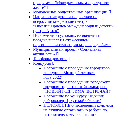
программы "Молодым семьям - доступное
жилье"
Молодежные общественные организации
Направление детей и подростков во
всероссийские детские центры
"Океан"/"Орленок"/международный детский
центр "Артек"
Положение об условиях назначения и
порядке выплаты ежемесячной
персональной стипендии мэра города Зимы
Муниципальный проект «Социальная
активность»
Телефоны доверия
Конкурсы
Положение о проведение городского
конкурса " Молодой человек
года-2022"
Положение о проведении городского
предновогоднего онлайн-марафона
"НОВЫЙ ГОД! ЗИМА, ВСТРЕЧАЙ!"
Положение по конкурсу "Лучший
доброволец Иркутской области"
ПОЛОЖЕНИЕ о проведении конкурса
на лучшую организацию работы по
патриотическому воспитанию