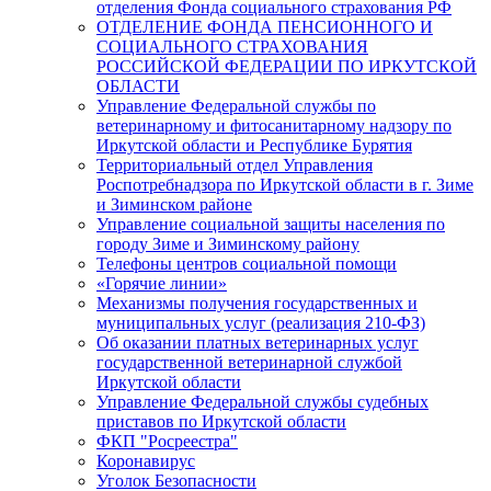
отделения Фонда социального страхования РФ
ОТДЕЛЕНИЕ ФОНДА ПЕНСИОННОГО И
СОЦИАЛЬНОГО СТРАХОВАНИЯ
РОССИЙСКОЙ ФЕДЕРАЦИИ ПО ИРКУТСКОЙ
ОБЛАСТИ
Управление Федеральной службы по
ветеринарному и фитосанитарному надзору по
Иркутской области и Республике Бурятия
Территориальный отдел Управления
Роспотребнадзора по Иркутской области в г. Зиме
и Зиминском районе
Управление социальной защиты населения по
городу Зиме и Зиминскому району
Телефоны центров социальной помощи
«Горячие линии»
Механизмы получения государственных и
муниципальных услуг (реализация 210-ФЗ)
Об оказании платных ветеринарных услуг
государственной ветеринарной службой
Иркутской области
Управление Федеральной службы судебных
приставов по Иркутской области
ФКП "Росреестра"
Коронавирус
Уголок Безопасности