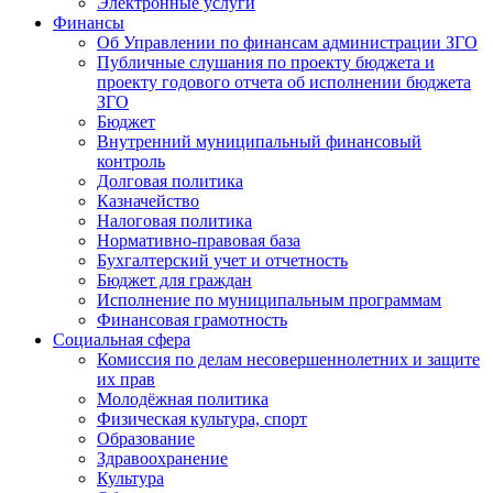
Электронные услуги
Финансы
Об Управлении по финансам администрации ЗГО
Публичные слушания по проекту бюджета и
проекту годового отчета об исполнении бюджета
ЗГО
Бюджет
Внутренний муниципальный финансовый
контроль
Долговая политика
Казначейство
Налоговая политика
Нормативно-правовая база
Бухгалтерский учет и отчетность
Бюджет для граждан
Исполнение по муниципальным программам
Финансовая грамотность
Социальная сфера
Комиссия по делам несовершеннолетних и защите
их прав
Молодёжная политика
Физическая культура, спорт
Образование
Здравоохранение
Культура