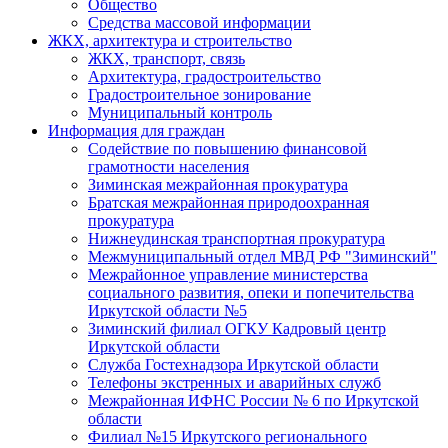
Общество
Средства массовой информации
ЖКХ, архитектура и строительство
ЖКХ, транспорт, связь
Архитектура, градостроительство
Градостроительное зонирование
Муниципальный контроль
Информация для граждан
Содействие по повышению финансовой
грамотности населения
Зиминская межрайонная прокуратура
Братская межрайонная природоохранная
прокуратура
Нижнеудинская транспортная прокуратура
Межмуниципальный отдел МВД РФ "Зиминский"
Межрайонное управление министерства
социального развития, опеки и попечительства
Иркутской области №5
Зиминский филиал ОГКУ Кадровый центр
Иркутской области
Служба Гостехнадзора Иркутской области
Телефоны экстренных и аварийных служб
Межрайонная ИФНС России № 6 по Иркутской
области
Филиал №15 Иркутского регионального