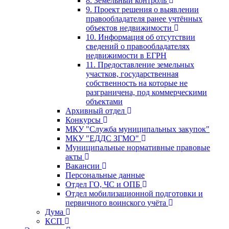
8. Земельный контроль
9. Проект решения о выявлении
правообладателя ранее учтённых
объектов недвижимости
10. Информация об отсутствии
сведений о правообладателях
недвижимости в ЕГРН
11. Предоставление земельных
участков, государственная
собственность на которые не
разграничена, под коммерческими
объектами
Архивный отдел
Конкурсы
МКУ "Служба муниципальных закупок"
МКУ "ЕДДС ЗГМО"
Муниципальные нормативные правовые
акты
Вакансии
Персональные данные
Отдел ГО, ЧС и ОПБ
Отдел мобилизационной подготовки и
первичного воинского учёта
Дума
КСП