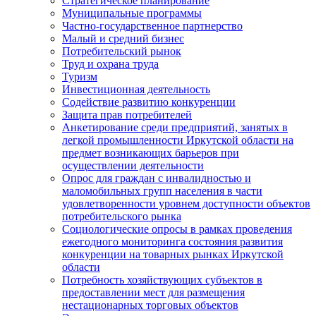
Стратегическое планирование
Муниципальные программы
Частно-государственное партнерство
Малый и средний бизнес
Потребительский рынок
Труд и охрана труда
Туризм
Инвестиционная деятельность
Содействие развитию конкуренции
Защита прав потребителей
Анкетирование среди предприятий, занятых в
легкой промышленности Иркутской области на
предмет возникающих барьеров при
осуществлении деятельности
Опрос для граждан с инвалидностью и
маломобильных групп населения в части
удовлетворенности уровнем доступности объектов
потребительского рынка
Социологические опросы в рамках проведения
ежегодного мониторинга состояния развития
конкуренции на товарных рынках Иркутской
области
Потребность хозяйствующих субъектов в
предоставлении мест для размещения
нестационарных торговых объектов