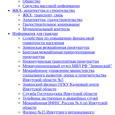
Общество
Средства массовой информации
ЖКХ, архитектура и строительство
ЖКХ, транспорт, связь
Архитектура, градостроительство
Градостроительное зонирование
Муниципальный контроль
Информация для граждан
Содействие по повышению финансовой
грамотности населения
Зиминская межрайонная прокуратура
Братская межрайонная природоохранная
прокуратура
Нижнеудинская транспортная прокуратура
Межмуниципальный отдел МВД РФ "Зиминский"
Межрайонное управление министерства
социального развития, опеки и попечительства
Иркутской области №5
Зиминский филиал ОГКУ Кадровый центр
Иркутской области
Служба Гостехнадзора Иркутской области
Телефоны экстренных и аварийных служб
Межрайонная ИФНС России № 6 по Иркутской
области
Филиал №15 Иркутского регионального