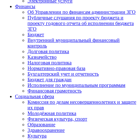
Электронные услуги
Финансы
Об Управлении по финансам администрации ЗГО
Публичные слушания по проекту бюджета и
проекту годового отчета об исполнении бюджета
ЗГО
Бюджет
Внутренний муниципальный финансовый
контроль
Долговая политика
Казначейство
Налоговая политика
Нормативно-правовая база
Бухгалтерский учет и отчетность
Бюджет для граждан
Исполнение по муниципальным программам
Финансовая грамотность
Социальная сфера
Комиссия по делам несовершеннолетних и защите
их прав
Молодёжная политика
Физическая культура, спорт
Образование
Здравоохранение
Культура