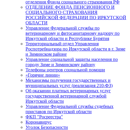
отделения Фонда социального страхования РФ
ОТДЕЛЕНИЕ ФОНДА ПЕНСИОННОГО И
СОЦИАЛЬНОГО СТРАХОВАНИЯ
РОССИЙСКОЙ ФЕДЕРАЦИИ ПО ИРКУТСКОЙ
ОБЛАСТИ
Управление Федеральной службы по
ветеринарному и фитосанитарному надзору по
Иркутской области и Республике Бурятия
Территориальный отдел Управления
Роспотребнадзора по Иркутской области в г. Зиме
и Зиминском районе
Управление социальной защиты населения по
городу Зиме и Зиминскому району
Телефоны центров социальной помощи
«Горячие линии»
Механизмы получения государственных и
муниципальных услуг (реализация 210-ФЗ)
Об оказании платных ветеринарных услуг
государственной ветеринарной службой
Иркутской области
Управление Федеральной службы судебных
приставов по Иркутской области
ФКП "Росреестра"
Коронавирус
Уголок Безопасности