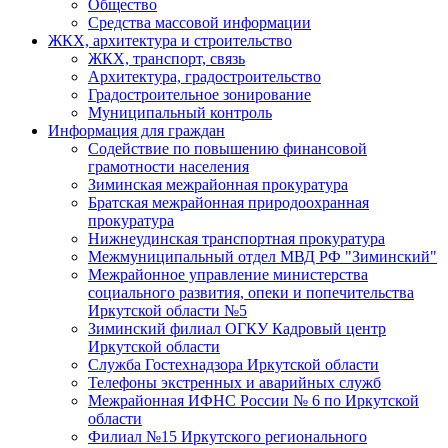
Общество
Средства массовой информации
ЖКХ, архитектура и строительство
ЖКХ, транспорт, связь
Архитектура, градостроительство
Градостроительное зонирование
Муниципальный контроль
Информация для граждан
Содействие по повышению финансовой
грамотности населения
Зиминская межрайонная прокуратура
Братская межрайонная природоохранная
прокуратура
Нижнеудинская транспортная прокуратура
Межмуниципальный отдел МВД РФ "Зиминский"
Межрайонное управление министерства
социального развития, опеки и попечительства
Иркутской области №5
Зиминский филиал ОГКУ Кадровый центр
Иркутской области
Служба Гостехнадзора Иркутской области
Телефоны экстренных и аварийных служб
Межрайонная ИФНС России № 6 по Иркутской
области
Филиал №15 Иркутского регионального