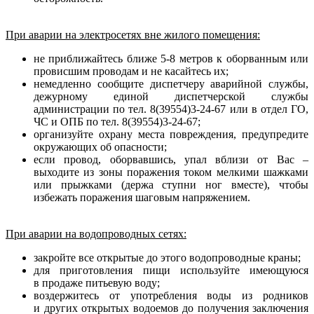
При аварии на электросетях вне жилого помещения:
не приближайтесь ближе 5-8 метров к оборванным или
провисшим проводам и не касайтесь их;
немедленно сообщите диспетчеру аварийной службы,
дежурному единой диспетчерской службы
администрации по тел. 8(39554)3-24-67 или в отдел ГО,
ЧС и ОПБ по тел. 8(39554)3-24-67;
организуйте охрану места повреждения, предупредите
окружающих об опасности;
если провод, оборвавшись, упал вблизи от Вас –
выходите из зоны поражения током мелкими шажками
или прыжками (держа ступни ног вместе), чтобы
избежать поражения шаговым напряжением.
При аварии на водопроводных сетях:
закройте все открытые до этого водопроводные краны;
для приготовления пищи используйте имеющуюся
в продаже питьевую воду;
воздержитесь от употребления воды из родников
и других открытых водоемов до получения заключения