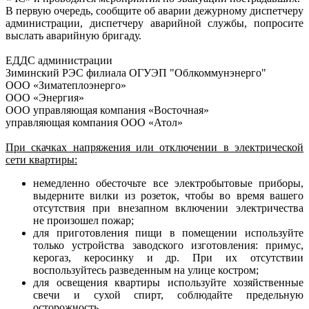
В первую очередь, сообщите об аварии дежурному диспетчеру
администрации, диспетчеру аварийной службы, попросите
выслать аварийную бригаду.
ЕДДС администрации
Зиминский РЭС филиала ОГУЭП "Облкоммунэнерго"
ООО «Зиматеплоэнерго»
ООО «Энергия»
ООО управляющая компания «Восточная»
управляющая компания ООО «Атол»
При скачках напряжения или отключении в электрической
сети квартиры:
немедленно обесточьте все электробытовые приборы,
выдерните вилки из розеток, чтобы во время вашего
отсутствия при внезапном включении электричества
не произошел пожар;
для приготовления пищи в помещении используйте
только устройства заводского изготовления: примус,
керогаз, керосинку и др. При их отсутствии
воспользуйтесь разведенным на улице костром;
для освещения квартиры используйте хозяйственные
свечи и сухой спирт, соблюдайте предельную
осторожность.