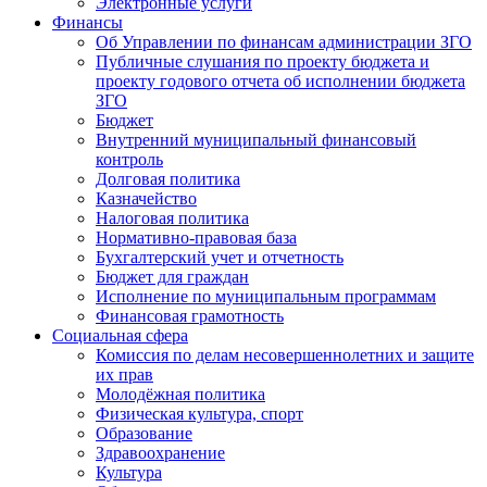
Электронные услуги
Финансы
Об Управлении по финансам администрации ЗГО
Публичные слушания по проекту бюджета и
проекту годового отчета об исполнении бюджета
ЗГО
Бюджет
Внутренний муниципальный финансовый
контроль
Долговая политика
Казначейство
Налоговая политика
Нормативно-правовая база
Бухгалтерский учет и отчетность
Бюджет для граждан
Исполнение по муниципальным программам
Финансовая грамотность
Социальная сфера
Комиссия по делам несовершеннолетних и защите
их прав
Молодёжная политика
Физическая культура, спорт
Образование
Здравоохранение
Культура