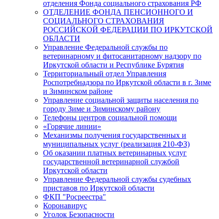
отделения Фонда социального страхования РФ
ОТДЕЛЕНИЕ ФОНДА ПЕНСИОННОГО И
СОЦИАЛЬНОГО СТРАХОВАНИЯ
РОССИЙСКОЙ ФЕДЕРАЦИИ ПО ИРКУТСКОЙ
ОБЛАСТИ
Управление Федеральной службы по
ветеринарному и фитосанитарному надзору по
Иркутской области и Республике Бурятия
Территориальный отдел Управления
Роспотребнадзора по Иркутской области в г. Зиме
и Зиминском районе
Управление социальной защиты населения по
городу Зиме и Зиминскому району
Телефоны центров социальной помощи
«Горячие линии»
Механизмы получения государственных и
муниципальных услуг (реализация 210-ФЗ)
Об оказании платных ветеринарных услуг
государственной ветеринарной службой
Иркутской области
Управление Федеральной службы судебных
приставов по Иркутской области
ФКП "Росреестра"
Коронавирус
Уголок Безопасности