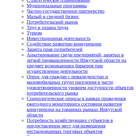
Стратегическое планирование
Муниципальные программы
Частно-государственное партнерство
Малый и средний бизнес
Потребительский рынок
Труд и охрана труда
Туризм
Инвестиционная деятельность
Содействие развитию конкуренции
Защита прав потребителей
Анкетирование среди предприятий, занятых в
легкой промышленности Иркутской области на
предмет возникающих барьеров при
осуществлении деятельности
Опрос для граждан с инвалидностью и
маломобильных групп населения в части
удовлетворенности уровнем доступности объектов
потребительского рынка
Социологические опросы в рамках проведения
ежегодного мониторинга состояния развития
конкуренции на товарных рынках Иркутской
области
Потребность хозяйствующих субъектов в
предоставлении мест для размещения
нестационарных торговых объектов