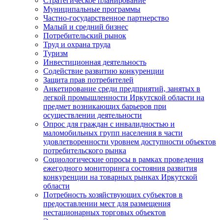
Стратегическое планирование
Муниципальные программы
Частно-государственное партнерство
Малый и средний бизнес
Потребительский рынок
Труд и охрана труда
Туризм
Инвестиционная деятельность
Содействие развитию конкуренции
Защита прав потребителей
Анкетирование среди предприятий, занятых в
легкой промышленности Иркутской области на
предмет возникающих барьеров при
осуществлении деятельности
Опрос для граждан с инвалидностью и
маломобильных групп населения в части
удовлетворенности уровнем доступности объектов
потребительского рынка
Социологические опросы в рамках проведения
ежегодного мониторинга состояния развития
конкуренции на товарных рынках Иркутской
области
Потребность хозяйствующих субъектов в
предоставлении мест для размещения
нестационарных торговых объектов