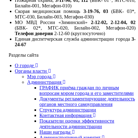
Пожарная охрана,
3-11-90,
01, 112
(БВК- 01*, МТС-010,
Билайн-001, Мегафон-010)
Скорая медицинская помощь
3-19-76, 03
(БВК- 03*,
МТС-030, Билайн-003, Мегафон-030)
МО МВД России «Зиминский»
2-12-02, 2-12-04, 02
(БВК- 02*, МТС-020, Билайн-002, Мегафон-020)
Телефон доверия
2-12-60 (круглосуточно)
Единая диспетчерская служба администрации города
3-
24-67
Разделы сайта
О городе
Органы власти
Мэр города
Администрация
ГРАФИК приёма граждан по личным
вопросам мэром города и его заместителями
Документы регламентирующие деятельность
органов местного самоуправления
Структура администрации
Контактная информация
Показатели оценки эффективности
деятельности администрации
Наши награды
Административный комитет