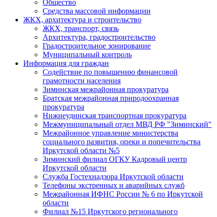
Общество
Средства массовой информации
ЖКХ, архитектура и строительство
ЖКХ, транспорт, связь
Архитектура, градостроительство
Градостроительное зонирование
Муниципальный контроль
Информация для граждан
Содействие по повышению финансовой
грамотности населения
Зиминская межрайонная прокуратура
Братская межрайонная природоохранная
прокуратура
Нижнеудинская транспортная прокуратура
Межмуниципальный отдел МВД РФ "Зиминский"
Межрайонное управление министерства
социального развития, опеки и попечительства
Иркутской области №5
Зиминский филиал ОГКУ Кадровый центр
Иркутской области
Служба Гостехнадзора Иркутской области
Телефоны экстренных и аварийных служб
Межрайонная ИФНС России № 6 по Иркутской
области
Филиал №15 Иркутского регионального