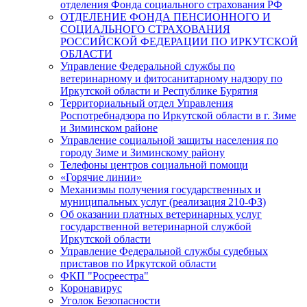
отделения Фонда социального страхования РФ
ОТДЕЛЕНИЕ ФОНДА ПЕНСИОННОГО И
СОЦИАЛЬНОГО СТРАХОВАНИЯ
РОССИЙСКОЙ ФЕДЕРАЦИИ ПО ИРКУТСКОЙ
ОБЛАСТИ
Управление Федеральной службы по
ветеринарному и фитосанитарному надзору по
Иркутской области и Республике Бурятия
Территориальный отдел Управления
Роспотребнадзора по Иркутской области в г. Зиме
и Зиминском районе
Управление социальной защиты населения по
городу Зиме и Зиминскому району
Телефоны центров социальной помощи
«Горячие линии»
Механизмы получения государственных и
муниципальных услуг (реализация 210-ФЗ)
Об оказании платных ветеринарных услуг
государственной ветеринарной службой
Иркутской области
Управление Федеральной службы судебных
приставов по Иркутской области
ФКП "Росреестра"
Коронавирус
Уголок Безопасности