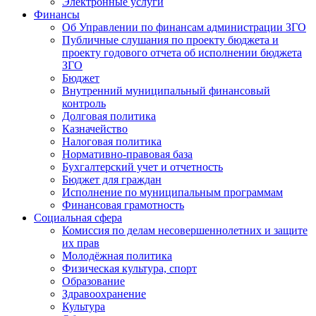
Электронные услуги
Финансы
Об Управлении по финансам администрации ЗГО
Публичные слушания по проекту бюджета и
проекту годового отчета об исполнении бюджета
ЗГО
Бюджет
Внутренний муниципальный финансовый
контроль
Долговая политика
Казначейство
Налоговая политика
Нормативно-правовая база
Бухгалтерский учет и отчетность
Бюджет для граждан
Исполнение по муниципальным программам
Финансовая грамотность
Социальная сфера
Комиссия по делам несовершеннолетних и защите
их прав
Молодёжная политика
Физическая культура, спорт
Образование
Здравоохранение
Культура