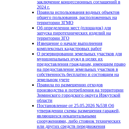
заключение концессионных соглашений в
2024 г.
Правила использования водных объектов
общего пользования, расположенных на
территории ЗГМО
Об определении мест (площадок) для
запуска пиротехнических изделий на
территории ЗГО
Извещение о начале выполнения
комплексных кадастровых работ
О резервировании земельных участков для
муниципальных нужд в целях их
предоставления гражданам, имеющим право
на предоставление земельных участков в
собственность бесплатно и состоящим на
земельном учете
Правила по размещению отходов
производства и потребления на территории
Зиминского городского округа Иркутской
области
Постановление от 25.05.2026 №538 Об
утверждении схемы размещения гаражей,
являющихся некапитальными
сооружениями, либо стоянок технических
или других средств передвижения