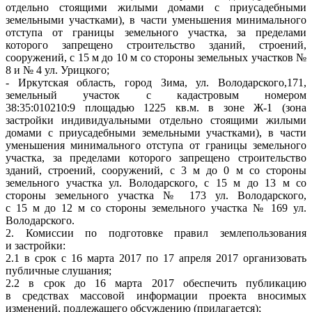
отдельно стоящими жилыми домами с приусадебными
земельными участками), в части уменьшения минимального
отступа от границы земельного участка, за пределами
которого запрещено строительство зданий, строений,
сооружений, с 15 м до 10 м со стороны земельных участков №
8 и № 4 ул. Урицкого;
- Иркутская область, город Зима, ул. Володарского,171,
земельный участок с кадастровым номером
38:35:010210:9 площадью 1225 кв.м. в зоне Ж-1 (зона
застройки индивидуальными отдельно стоящими жилыми
домами с приусадебными земельными участками), в части
уменьшения минимального отступа от границы земельного
участка, за пределами которого запрещено строительство
зданий, строений, сооружений, с 3 м до 0 м со стороны
земельного участка ул. Володарского, с 15 м до 13 м со
стороны земельного участка № 173 ул. Володарского,
с 15 м до 12 м со стороны земельного участка № 169 ул.
Володарского.
2. Комиссии по подготовке правил землепользования
и застройки:
2.1 в срок с 16 марта 2017 по 17 апреля 2017 организовать
публичные слушания;
2.2 в срок до 16 марта 2017 обеспечить публикацию
в средствах массовой информации проекта вносимых
изменений, подлежащего обсуждению (прилагается);