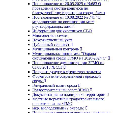
Постановление от 26.05.2025 г. №683 О
проведении смотра-конкурса по
благоустройству территории города Зимы
Постановление от 10.08.2022 № 741 "О
мероприятиях по организации мест
ртутьсодержащих ламп"
Информация для участников СВО
Многодетные семьи
Похозяйственный учет
Публичный сервитут
Муниципальный контроль
Муниципальная программа "Охрана
окружающей среды ЗГМО на 2020-2024 г."
Постановление администрации ЗГМО от
03.05.2018 № 553
Получить услугу в сфере строительства
Формирование современной городской
среды
Генеральный план города
Градостроительный совет ЗГМО
Документация по планировке территории
Местные нормативы градостроительного
проектирования ЗГМО
мкр. Молодёжный (2 очередь)
По вопросам предоставления разрешения на