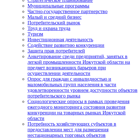
Стратегическое планирование
Муниципальные программы
Частно-государственное партнерство
Малый и средний бизнес
Потребительский рынок
Труд и охрана труда
Туризм
Инвестиционная деятельность
Содействие развитию конкуренции
Защита прав потребителей
Анкетирование среди предприятий, занятых в
легкой промышленности Иркутской области на
предмет возникающих барьеров при
осуществлении деятельности
Опрос для граждан с инвалидностью и
маломобильных групп населения в части
удовлетворенности уровнем доступности объектов
потребительского рынка
Социологические опросы в рамках проведения
ежегодного мониторинга состояния развития
конкуренции на товарных рынках Иркутской
области
Потребность хозяйствующих субъектов в
предоставлении мест для размещения
нестационарных торговых объектов