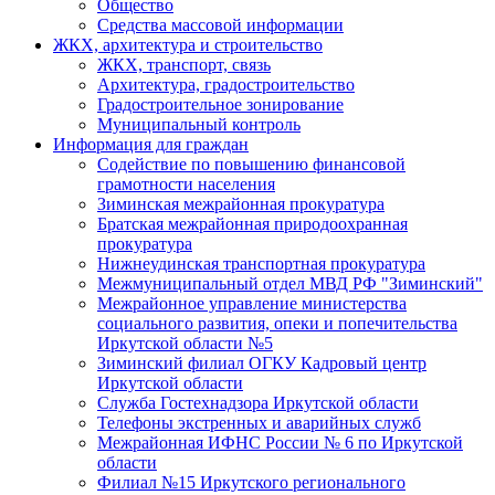
Общество
Средства массовой информации
ЖКХ, архитектура и строительство
ЖКХ, транспорт, связь
Архитектура, градостроительство
Градостроительное зонирование
Муниципальный контроль
Информация для граждан
Содействие по повышению финансовой
грамотности населения
Зиминская межрайонная прокуратура
Братская межрайонная природоохранная
прокуратура
Нижнеудинская транспортная прокуратура
Межмуниципальный отдел МВД РФ "Зиминский"
Межрайонное управление министерства
социального развития, опеки и попечительства
Иркутской области №5
Зиминский филиал ОГКУ Кадровый центр
Иркутской области
Служба Гостехнадзора Иркутской области
Телефоны экстренных и аварийных служб
Межрайонная ИФНС России № 6 по Иркутской
области
Филиал №15 Иркутского регионального