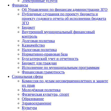
Электронные услуги
Финансы
Об Управлении по финансам администрации ЗГО
Публичные слушания по проекту бюджета и
проекту годового отчета об исполнении бюджета
ЗГО
Бюджет
Внутренний муниципальный финансовый
контроль
Долговая политика
Казначейство
Налоговая политика
Нормативно-правовая база
Бухгалтерский учет и отчетность
Бюджет для граждан
Исполнение по муниципальным программам
Финансовая грамотность
Социальная сфера
Комиссия по делам несовершеннолетних и защите
их прав
Молодёжная политика
Физическая культура, спорт
Образование
Здравоохранение
Культура