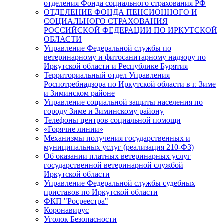
отделения Фонда социального страхования РФ
ОТДЕЛЕНИЕ ФОНДА ПЕНСИОННОГО И
СОЦИАЛЬНОГО СТРАХОВАНИЯ
РОССИЙСКОЙ ФЕДЕРАЦИИ ПО ИРКУТСКОЙ
ОБЛАСТИ
Управление Федеральной службы по
ветеринарному и фитосанитарному надзору по
Иркутской области и Республике Бурятия
Территориальный отдел Управления
Роспотребнадзора по Иркутской области в г. Зиме
и Зиминском районе
Управление социальной защиты населения по
городу Зиме и Зиминскому району
Телефоны центров социальной помощи
«Горячие линии»
Механизмы получения государственных и
муниципальных услуг (реализация 210-ФЗ)
Об оказании платных ветеринарных услуг
государственной ветеринарной службой
Иркутской области
Управление Федеральной службы судебных
приставов по Иркутской области
ФКП "Росреестра"
Коронавирус
Уголок Безопасности