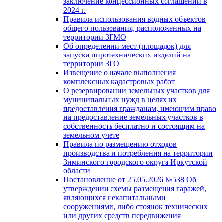
заключение концессионных соглашений в
2024 г.
Правила использования водных объектов
общего пользования, расположенных на
территории ЗГМО
Об определении мест (площадок) для
запуска пиротехнических изделий на
территории ЗГО
Извещение о начале выполнения
комплексных кадастровых работ
О резервировании земельных участков для
муниципальных нужд в целях их
предоставления гражданам, имеющим право
на предоставление земельных участков в
собственность бесплатно и состоящим на
земельном учете
Правила по размещению отходов
производства и потребления на территории
Зиминского городского округа Иркутской
области
Постановление от 25.05.2026 №538 Об
утверждении схемы размещения гаражей,
являющихся некапитальными
сооружениями, либо стоянок технических
или других средств передвижения