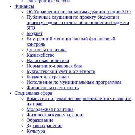
Электронные услуги
Финансы
Об Управлении по финансам администрации ЗГО
Публичные слушания по проекту бюджета и
проекту годового отчета об исполнении бюджета
ЗГО
Бюджет
Внутренний муниципальный финансовый
контроль
Долговая политика
Казначейство
Налоговая политика
Нормативно-правовая база
Бухгалтерский учет и отчетность
Бюджет для граждан
Исполнение по муниципальным программам
Финансовая грамотность
Социальная сфера
Комиссия по делам несовершеннолетних и защите
их прав
Молодёжная политика
Физическая культура, спорт
Образование
Здравоохранение
Культура