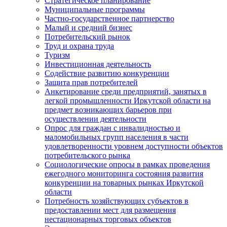
Стратегическое планирование
Муниципальные программы
Частно-государственное партнерство
Малый и средний бизнес
Потребительский рынок
Труд и охрана труда
Туризм
Инвестиционная деятельность
Содействие развитию конкуренции
Защита прав потребителей
Анкетирование среди предприятий, занятых в
легкой промышленности Иркутской области на
предмет возникающих барьеров при
осуществлении деятельности
Опрос для граждан с инвалидностью и
маломобильных групп населения в части
удовлетворенности уровнем доступности объектов
потребительского рынка
Социологические опросы в рамках проведения
ежегодного мониторинга состояния развития
конкуренции на товарных рынках Иркутской
области
Потребность хозяйствующих субъектов в
предоставлении мест для размещения
нестационарных торговых объектов