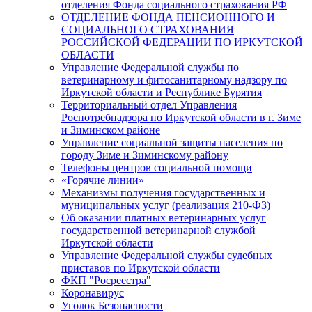
отделения Фонда социального страхования РФ
ОТДЕЛЕНИЕ ФОНДА ПЕНСИОННОГО И
СОЦИАЛЬНОГО СТРАХОВАНИЯ
РОССИЙСКОЙ ФЕДЕРАЦИИ ПО ИРКУТСКОЙ
ОБЛАСТИ
Управление Федеральной службы по
ветеринарному и фитосанитарному надзору по
Иркутской области и Республике Бурятия
Территориальный отдел Управления
Роспотребнадзора по Иркутской области в г. Зиме
и Зиминском районе
Управление социальной защиты населения по
городу Зиме и Зиминскому району
Телефоны центров социальной помощи
«Горячие линии»
Механизмы получения государственных и
муниципальных услуг (реализация 210-ФЗ)
Об оказании платных ветеринарных услуг
государственной ветеринарной службой
Иркутской области
Управление Федеральной службы судебных
приставов по Иркутской области
ФКП "Росреестра"
Коронавирус
Уголок Безопасности