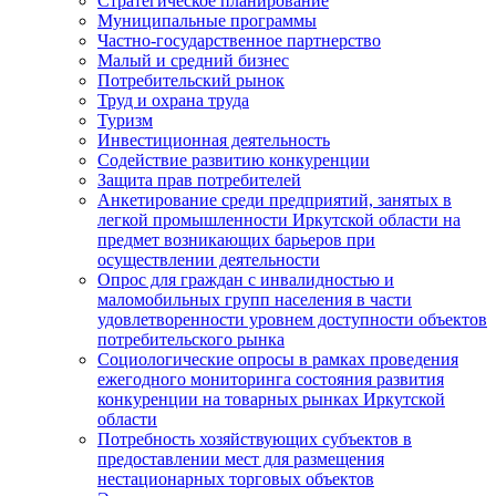
Стратегическое планирование
Муниципальные программы
Частно-государственное партнерство
Малый и средний бизнес
Потребительский рынок
Труд и охрана труда
Туризм
Инвестиционная деятельность
Содействие развитию конкуренции
Защита прав потребителей
Анкетирование среди предприятий, занятых в
легкой промышленности Иркутской области на
предмет возникающих барьеров при
осуществлении деятельности
Опрос для граждан с инвалидностью и
маломобильных групп населения в части
удовлетворенности уровнем доступности объектов
потребительского рынка
Социологические опросы в рамках проведения
ежегодного мониторинга состояния развития
конкуренции на товарных рынках Иркутской
области
Потребность хозяйствующих субъектов в
предоставлении мест для размещения
нестационарных торговых объектов