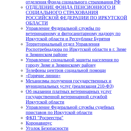
отделения Фонда социального страхования РФ
ОТДЕЛЕНИЕ ФОНДА ПЕНСИОННОГО И
СОЦИАЛЬНОГО СТРАХОВАНИЯ
РОССИЙСКОЙ ФЕДЕРАЦИИ ПО ИРКУТСКОЙ
ОБЛАСТИ
Управление Федеральной службы по
ветеринарному и фитосанитарному надзору по
Иркутской области и Республике Бурятия
Территориальный отдел Управления
Роспотребнадзора по Иркутской области в г. Зиме
и Зиминском районе
Управление социальной защиты населения по
городу Зиме и Зиминскому району
Телефоны центров социальной помощи
«Горячие линии»
Механизмы получения государственных и
муниципальных услуг (реализация 210-ФЗ)
Об оказании платных ветеринарных услуг
государственной ветеринарной службой
Иркутской области
Управление Федеральной службы судебных
приставов по Иркутской области
ФКП "Росреестра"
Коронавирус
Уголок Безопасности