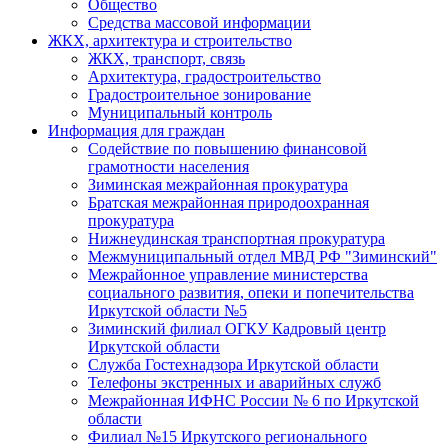
Общество
Средства массовой информации
ЖКХ, архитектура и строительство
ЖКХ, транспорт, связь
Архитектура, градостроительство
Градостроительное зонирование
Муниципальный контроль
Информация для граждан
Содействие по повышению финансовой
грамотности населения
Зиминская межрайонная прокуратура
Братская межрайонная природоохранная
прокуратура
Нижнеудинская транспортная прокуратура
Межмуниципальный отдел МВД РФ "Зиминский"
Межрайонное управление министерства
социального развития, опеки и попечительства
Иркутской области №5
Зиминский филиал ОГКУ Кадровый центр
Иркутской области
Служба Гостехнадзора Иркутской области
Телефоны экстренных и аварийных служб
Межрайонная ИФНС России № 6 по Иркутской
области
Филиал №15 Иркутского регионального