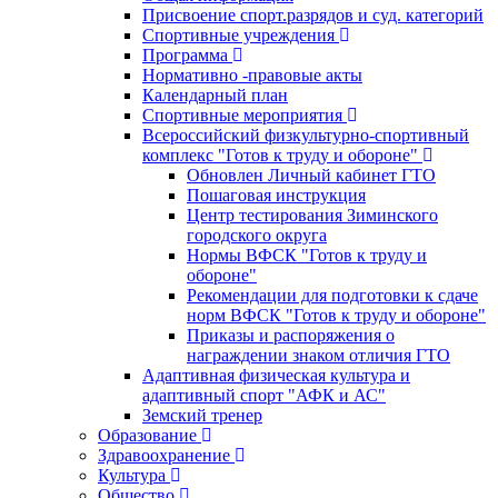
Присвоение спорт.разрядов и суд. категорий
Спортивные учреждения
Программа
Нормативно -правовые акты
Календарный план
Спортивные мероприятия
Всероссийский физкультурно-спортивный
комплекс "Готов к труду и обороне"
Обновлен Личный кабинет ГТО
Пошаговая инструкция
Центр тестирования Зиминского
городского округа
Нормы ВФСК "Готов к труду и
обороне"
Рекомендации для подготовки к сдаче
норм ВФСК "Готов к труду и обороне"
Приказы и распоряжения о
награждении знаком отличия ГТО
Адаптивная физическая культура и
адаптивный спорт "АФК и АС"
Земский тренер
Образование
Здравоохранение
Культура
Общество