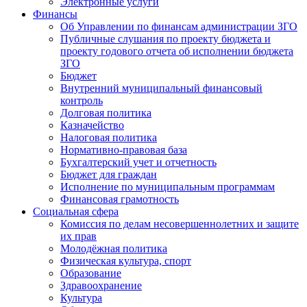
Электронные услуги
Финансы
Об Управлении по финансам администрации ЗГО
Публичные слушания по проекту бюджета и
проекту годового отчета об исполнении бюджета
ЗГО
Бюджет
Внутренний муниципальный финансовый
контроль
Долговая политика
Казначейство
Налоговая политика
Нормативно-правовая база
Бухгалтерский учет и отчетность
Бюджет для граждан
Исполнение по муниципальным программам
Финансовая грамотность
Социальная сфера
Комиссия по делам несовершеннолетних и защите
их прав
Молодёжная политика
Физическая культура, спорт
Образование
Здравоохранение
Культура