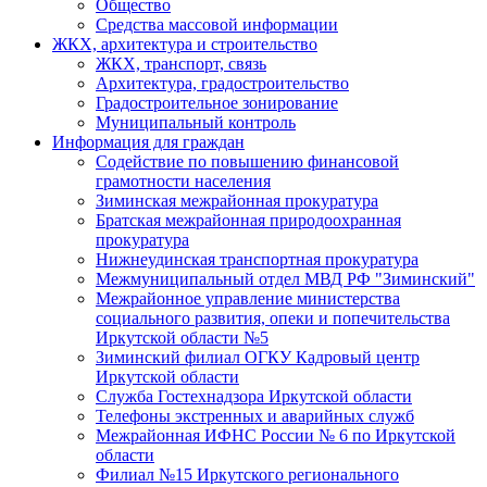
Общество
Средства массовой информации
ЖКХ, архитектура и строительство
ЖКХ, транспорт, связь
Архитектура, градостроительство
Градостроительное зонирование
Муниципальный контроль
Информация для граждан
Содействие по повышению финансовой
грамотности населения
Зиминская межрайонная прокуратура
Братская межрайонная природоохранная
прокуратура
Нижнеудинская транспортная прокуратура
Межмуниципальный отдел МВД РФ "Зиминский"
Межрайонное управление министерства
социального развития, опеки и попечительства
Иркутской области №5
Зиминский филиал ОГКУ Кадровый центр
Иркутской области
Служба Гостехнадзора Иркутской области
Телефоны экстренных и аварийных служб
Межрайонная ИФНС России № 6 по Иркутской
области
Филиал №15 Иркутского регионального