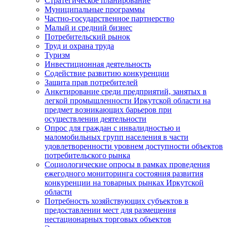
Стратегическое планирование
Муниципальные программы
Частно-государственное партнерство
Малый и средний бизнес
Потребительский рынок
Труд и охрана труда
Туризм
Инвестиционная деятельность
Содействие развитию конкуренции
Защита прав потребителей
Анкетирование среди предприятий, занятых в
легкой промышленности Иркутской области на
предмет возникающих барьеров при
осуществлении деятельности
Опрос для граждан с инвалидностью и
маломобильных групп населения в части
удовлетворенности уровнем доступности объектов
потребительского рынка
Социологические опросы в рамках проведения
ежегодного мониторинга состояния развития
конкуренции на товарных рынках Иркутской
области
Потребность хозяйствующих субъектов в
предоставлении мест для размещения
нестационарных торговых объектов