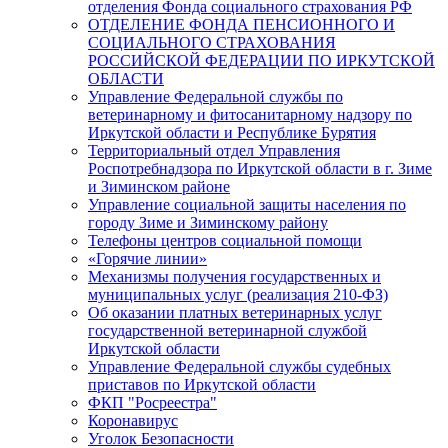
отделения Фонда социального страхования РФ
ОТДЕЛЕНИЕ ФОНДА ПЕНСИОННОГО И
СОЦИАЛЬНОГО СТРАХОВАНИЯ
РОССИЙСКОЙ ФЕДЕРАЦИИ ПО ИРКУТСКОЙ
ОБЛАСТИ
Управление Федеральной службы по
ветеринарному и фитосанитарному надзору по
Иркутской области и Республике Бурятия
Территориальный отдел Управления
Роспотребнадзора по Иркутской области в г. Зиме
и Зиминском районе
Управление социальной защиты населения по
городу Зиме и Зиминскому району
Телефоны центров социальной помощи
«Горячие линии»
Механизмы получения государственных и
муниципальных услуг (реализация 210-ФЗ)
Об оказании платных ветеринарных услуг
государственной ветеринарной службой
Иркутской области
Управление Федеральной службы судебных
приставов по Иркутской области
ФКП "Росреестра"
Коронавирус
Уголок Безопасности