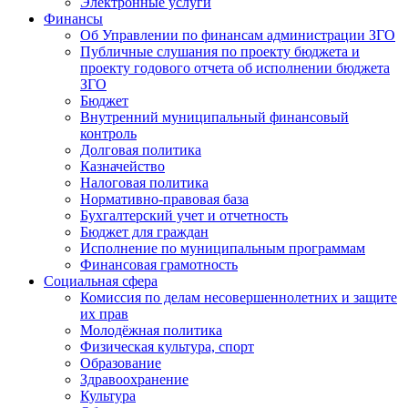
Электронные услуги
Финансы
Об Управлении по финансам администрации ЗГО
Публичные слушания по проекту бюджета и
проекту годового отчета об исполнении бюджета
ЗГО
Бюджет
Внутренний муниципальный финансовый
контроль
Долговая политика
Казначейство
Налоговая политика
Нормативно-правовая база
Бухгалтерский учет и отчетность
Бюджет для граждан
Исполнение по муниципальным программам
Финансовая грамотность
Социальная сфера
Комиссия по делам несовершеннолетних и защите
их прав
Молодёжная политика
Физическая культура, спорт
Образование
Здравоохранение
Культура