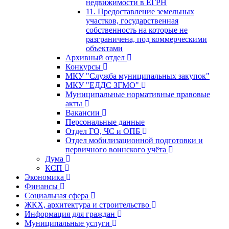
недвижимости в ЕГРН
11. Предоставление земельных
участков, государственная
собственность на которые не
разграничена, под коммерческими
объектами
Архивный отдел
Конкурсы
МКУ "Служба муниципальных закупок"
МКУ "ЕДДС ЗГМО"
Муниципальные нормативные правовые
акты
Вакансии
Персональные данные
Отдел ГО, ЧС и ОПБ
Отдел мобилизационной подготовки и
первичного воинского учёта
Дума
КСП
Экономика
Финансы
Социальная сфера
ЖКХ, архитектура и строительство
Информация для граждан
Муниципальные услуги