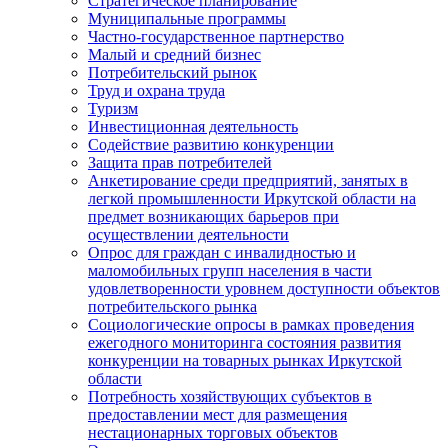
Стратегическое планирование
Муниципальные программы
Частно-государственное партнерство
Малый и средний бизнес
Потребительский рынок
Труд и охрана труда
Туризм
Инвестиционная деятельность
Содействие развитию конкуренции
Защита прав потребителей
Анкетирование среди предприятий, занятых в
легкой промышленности Иркутской области на
предмет возникающих барьеров при
осуществлении деятельности
Опрос для граждан с инвалидностью и
маломобильных групп населения в части
удовлетворенности уровнем доступности объектов
потребительского рынка
Социологические опросы в рамках проведения
ежегодного мониторинга состояния развития
конкуренции на товарных рынках Иркутской
области
Потребность хозяйствующих субъектов в
предоставлении мест для размещения
нестационарных торговых объектов