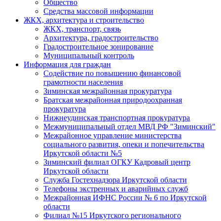
Общество
Средства массовой информации
ЖКХ, архитектура и строительство
ЖКХ, транспорт, связь
Архитектура, градостроительство
Градостроительное зонирование
Муниципальный контроль
Информация для граждан
Содействие по повышению финансовой
грамотности населения
Зиминская межрайонная прокуратура
Братская межрайонная природоохранная
прокуратура
Нижнеудинская транспортная прокуратура
Межмуниципальный отдел МВД РФ "Зиминский"
Межрайонное управление министерства
социального развития, опеки и попечительства
Иркутской области №5
Зиминский филиал ОГКУ Кадровый центр
Иркутской области
Служба Гостехнадзора Иркутской области
Телефоны экстренных и аварийных служб
Межрайонная ИФНС России № 6 по Иркутской
области
Филиал №15 Иркутского регионального