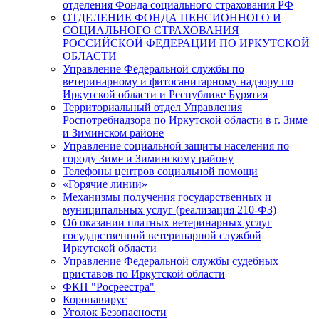
отделения Фонда социального страхования РФ
ОТДЕЛЕНИЕ ФОНДА ПЕНСИОННОГО И
СОЦИАЛЬНОГО СТРАХОВАНИЯ
РОССИЙСКОЙ ФЕДЕРАЦИИ ПО ИРКУТСКОЙ
ОБЛАСТИ
Управление Федеральной службы по
ветеринарному и фитосанитарному надзору по
Иркутской области и Республике Бурятия
Территориальный отдел Управления
Роспотребнадзора по Иркутской области в г. Зиме
и Зиминском районе
Управление социальной защиты населения по
городу Зиме и Зиминскому району
Телефоны центров социальной помощи
«Горячие линии»
Механизмы получения государственных и
муниципальных услуг (реализация 210-ФЗ)
Об оказании платных ветеринарных услуг
государственной ветеринарной службой
Иркутской области
Управление Федеральной службы судебных
приставов по Иркутской области
ФКП "Росреестра"
Коронавирус
Уголок Безопасности