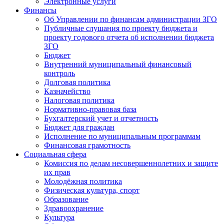
Электронные услуги
Финансы
Об Управлении по финансам администрации ЗГО
Публичные слушания по проекту бюджета и
проекту годового отчета об исполнении бюджета
ЗГО
Бюджет
Внутренний муниципальный финансовый
контроль
Долговая политика
Казначейство
Налоговая политика
Нормативно-правовая база
Бухгалтерский учет и отчетность
Бюджет для граждан
Исполнение по муниципальным программам
Финансовая грамотность
Социальная сфера
Комиссия по делам несовершеннолетних и защите
их прав
Молодёжная политика
Физическая культура, спорт
Образование
Здравоохранение
Культура