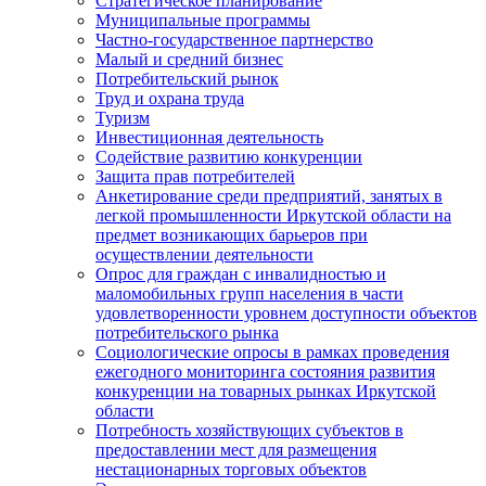
Стратегическое планирование
Муниципальные программы
Частно-государственное партнерство
Малый и средний бизнес
Потребительский рынок
Труд и охрана труда
Туризм
Инвестиционная деятельность
Содействие развитию конкуренции
Защита прав потребителей
Анкетирование среди предприятий, занятых в
легкой промышленности Иркутской области на
предмет возникающих барьеров при
осуществлении деятельности
Опрос для граждан с инвалидностью и
маломобильных групп населения в части
удовлетворенности уровнем доступности объектов
потребительского рынка
Социологические опросы в рамках проведения
ежегодного мониторинга состояния развития
конкуренции на товарных рынках Иркутской
области
Потребность хозяйствующих субъектов в
предоставлении мест для размещения
нестационарных торговых объектов