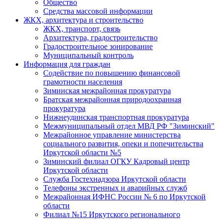
Общество
Средства массовой информации
ЖКХ, архитектура и строительство
ЖКХ, транспорт, связь
Архитектура, градостроительство
Градостроительное зонирование
Муниципальный контроль
Информация для граждан
Содействие по повышению финансовой
грамотности населения
Зиминская межрайонная прокуратура
Братская межрайонная природоохранная
прокуратура
Нижнеудинская транспортная прокуратура
Межмуниципальный отдел МВД РФ "Зиминский"
Межрайонное управление министерства
социального развития, опеки и попечительства
Иркутской области №5
Зиминский филиал ОГКУ Кадровый центр
Иркутской области
Служба Гостехнадзора Иркутской области
Телефоны экстренных и аварийных служб
Межрайонная ИФНС России № 6 по Иркутской
области
Филиал №15 Иркутского регионального