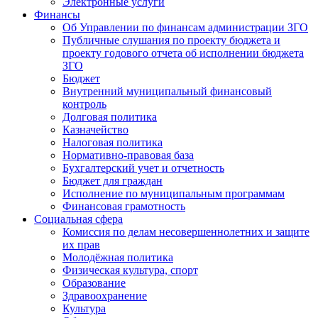
Электронные услуги
Финансы
Об Управлении по финансам администрации ЗГО
Публичные слушания по проекту бюджета и
проекту годового отчета об исполнении бюджета
ЗГО
Бюджет
Внутренний муниципальный финансовый
контроль
Долговая политика
Казначейство
Налоговая политика
Нормативно-правовая база
Бухгалтерский учет и отчетность
Бюджет для граждан
Исполнение по муниципальным программам
Финансовая грамотность
Социальная сфера
Комиссия по делам несовершеннолетних и защите
их прав
Молодёжная политика
Физическая культура, спорт
Образование
Здравоохранение
Культура