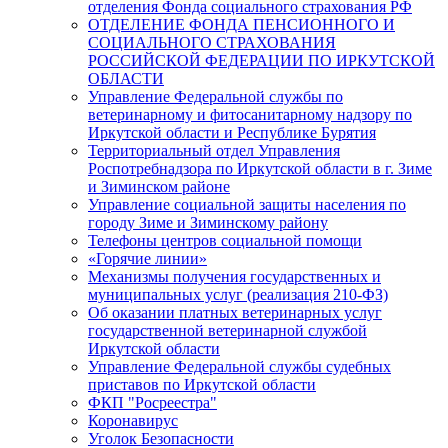
отделения Фонда социального страхования РФ
ОТДЕЛЕНИЕ ФОНДА ПЕНСИОННОГО И
СОЦИАЛЬНОГО СТРАХОВАНИЯ
РОССИЙСКОЙ ФЕДЕРАЦИИ ПО ИРКУТСКОЙ
ОБЛАСТИ
Управление Федеральной службы по
ветеринарному и фитосанитарному надзору по
Иркутской области и Республике Бурятия
Территориальный отдел Управления
Роспотребнадзора по Иркутской области в г. Зиме
и Зиминском районе
Управление социальной защиты населения по
городу Зиме и Зиминскому району
Телефоны центров социальной помощи
«Горячие линии»
Механизмы получения государственных и
муниципальных услуг (реализация 210-ФЗ)
Об оказании платных ветеринарных услуг
государственной ветеринарной службой
Иркутской области
Управление Федеральной службы судебных
приставов по Иркутской области
ФКП "Росреестра"
Коронавирус
Уголок Безопасности