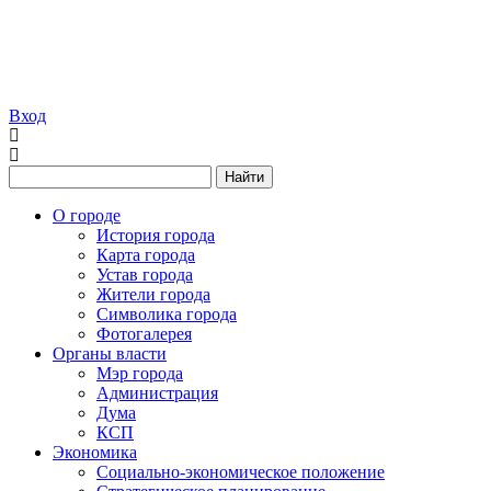
Вход
Найти
О городе
История города
Карта города
Устав города
Жители города
Символика города
Фотогалерея
Органы власти
Мэр города
Администрация
Дума
КСП
Экономика
Социально-экономическое положение