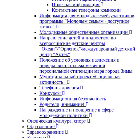
Полезная информация
Контактные телефоны комиссии
Информация для молодых семей-участников
программы "Молодым семьям - доступное
жилье"
Молодежные общественные организации
Направление детей и подростков во
всероссийские детские центры
"Океан"/"Орленок"/международный детский
центр "Артек"
Положение об условиях назначения и
порядке выплаты ежемесячной
персональной стипендии мэра города Зимы
Муниципальный проект «Социальная
активность»
Телефоны доверия
Конкурсы
Информационная безопасность
Родители, внимание!
Награждение и поощрение в сфере
молодежной политики
Физическая культура, спорт
Образование
Здравоохранение
Культура