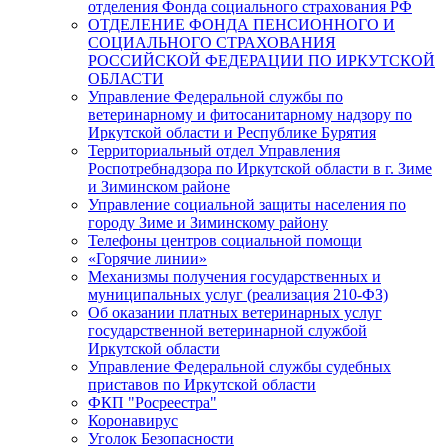
отделения Фонда социального страхования РФ
ОТДЕЛЕНИЕ ФОНДА ПЕНСИОННОГО И
СОЦИАЛЬНОГО СТРАХОВАНИЯ
РОССИЙСКОЙ ФЕДЕРАЦИИ ПО ИРКУТСКОЙ
ОБЛАСТИ
Управление Федеральной службы по
ветеринарному и фитосанитарному надзору по
Иркутской области и Республике Бурятия
Территориальный отдел Управления
Роспотребнадзора по Иркутской области в г. Зиме
и Зиминском районе
Управление социальной защиты населения по
городу Зиме и Зиминскому району
Телефоны центров социальной помощи
«Горячие линии»
Механизмы получения государственных и
муниципальных услуг (реализация 210-ФЗ)
Об оказании платных ветеринарных услуг
государственной ветеринарной службой
Иркутской области
Управление Федеральной службы судебных
приставов по Иркутской области
ФКП "Росреестра"
Коронавирус
Уголок Безопасности