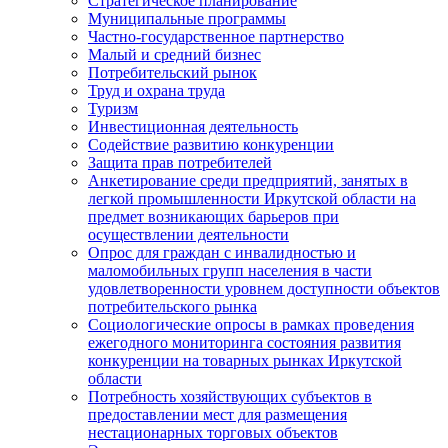
Стратегическое планирование
Муниципальные программы
Частно-государственное партнерство
Малый и средний бизнес
Потребительский рынок
Труд и охрана труда
Туризм
Инвестиционная деятельность
Содействие развитию конкуренции
Защита прав потребителей
Анкетирование среди предприятий, занятых в
легкой промышленности Иркутской области на
предмет возникающих барьеров при
осуществлении деятельности
Опрос для граждан с инвалидностью и
маломобильных групп населения в части
удовлетворенности уровнем доступности объектов
потребительского рынка
Социологические опросы в рамках проведения
ежегодного мониторинга состояния развития
конкуренции на товарных рынках Иркутской
области
Потребность хозяйствующих субъектов в
предоставлении мест для размещения
нестационарных торговых объектов