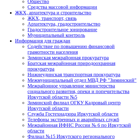
Общество
Средства массовой информации
ЖКХ, архитектура и строительство
ЖКХ, транспорт, связь
Архитектура, градостроительство
Градостроительное зонирование
Муниципальный контроль
Информация для граждан
Содействие по повышению финансовой
грамотности населения
Зиминская межрайонная прокуратура
Братская межрайонная природоохранная
прокуратура
Нижнеудинская транспортная прокуратура
Межмуниципальный отдел МВД РФ "Зиминский"
Межрайонное управление министерства
социального развития, опеки и попечительства
Иркутской области №5
Зиминский филиал ОГКУ Кадровый центр
Иркутской области
Служба Гостехнадзора Иркутской области
Телефоны экстренных и аварийных служб
Межрайонная ИФНС России № 6 по Иркутской
области
Филиал №15 Иркутского регионального