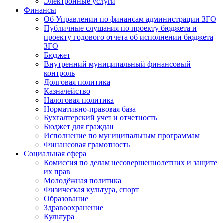
Электронные услуги
Финансы
Об Управлении по финансам администрации ЗГО
Публичные слушания по проекту бюджета и
проекту годового отчета об исполнении бюджета
ЗГО
Бюджет
Внутренний муниципальный финансовый
контроль
Долговая политика
Казначейство
Налоговая политика
Нормативно-правовая база
Бухгалтерский учет и отчетность
Бюджет для граждан
Исполнение по муниципальным программам
Финансовая грамотность
Социальная сфера
Комиссия по делам несовершеннолетних и защите
их прав
Молодёжная политика
Физическая культура, спорт
Образование
Здравоохранение
Культура