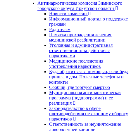
Антинаркотическая комиссия Зиминского
городского округа Иркутской области
Новости комиссии
Информационный портал о поддержке
граждан
Родителям
Памятка прохождения лечения,
медицинской реабилитации
Уголовная и административная
ответственность за действия с
наркотиками
Медицинские последствия
употребления наркотиков
Куда обратиться за помощью, если беда
пришла в дом. Полезные телефоны и
контакты
Сообщи, где торгуют смертью
Муниципальная антинаркотическая
программа (подпрограмма) и ее
реализация
Законодательство в сфере
противодействия незаконному обороту
наркотиков
Ответственность за неуничтожение
дикорастущей конопли