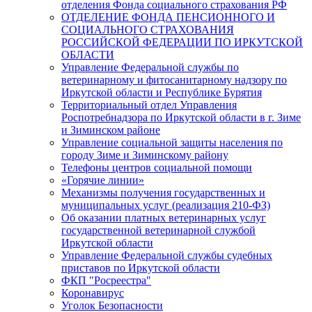
отделения Фонда социального страхования РФ
ОТДЕЛЕНИЕ ФОНДА ПЕНСИОННОГО И
СОЦИАЛЬНОГО СТРАХОВАНИЯ
РОССИЙСКОЙ ФЕДЕРАЦИИ ПО ИРКУТСКОЙ
ОБЛАСТИ
Управление Федеральной службы по
ветеринарному и фитосанитарному надзору по
Иркутской области и Республике Бурятия
Территориальный отдел Управления
Роспотребнадзора по Иркутской области в г. Зиме
и Зиминском районе
Управление социальной защиты населения по
городу Зиме и Зиминскому району
Телефоны центров социальной помощи
«Горячие линии»
Механизмы получения государственных и
муниципальных услуг (реализация 210-ФЗ)
Об оказании платных ветеринарных услуг
государственной ветеринарной службой
Иркутской области
Управление Федеральной службы судебных
приставов по Иркутской области
ФКП "Росреестра"
Коронавирус
Уголок Безопасности