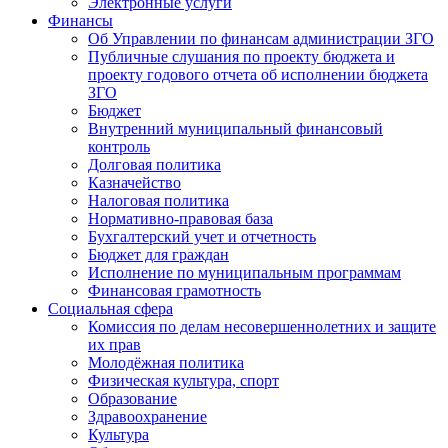
Электронные услуги
Финансы
Об Управлении по финансам администрации ЗГО
Публичные слушания по проекту бюджета и
проекту годового отчета об исполнении бюджета
ЗГО
Бюджет
Внутренний муниципальный финансовый
контроль
Долговая политика
Казначейство
Налоговая политика
Нормативно-правовая база
Бухгалтерский учет и отчетность
Бюджет для граждан
Исполнение по муниципальным программам
Финансовая грамотность
Социальная сфера
Комиссия по делам несовершеннолетних и защите
их прав
Молодёжная политика
Физическая культура, спорт
Образование
Здравоохранение
Культура