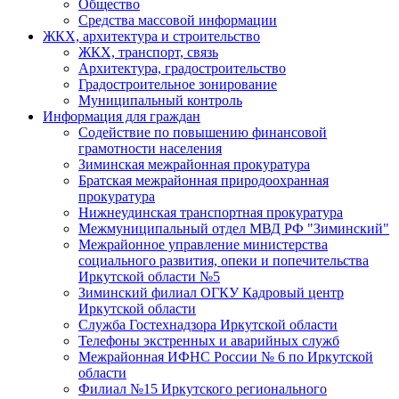
Общество
Средства массовой информации
ЖКХ, архитектура и строительство
ЖКХ, транспорт, связь
Архитектура, градостроительство
Градостроительное зонирование
Муниципальный контроль
Информация для граждан
Содействие по повышению финансовой
грамотности населения
Зиминская межрайонная прокуратура
Братская межрайонная природоохранная
прокуратура
Нижнеудинская транспортная прокуратура
Межмуниципальный отдел МВД РФ "Зиминский"
Межрайонное управление министерства
социального развития, опеки и попечительства
Иркутской области №5
Зиминский филиал ОГКУ Кадровый центр
Иркутской области
Служба Гостехнадзора Иркутской области
Телефоны экстренных и аварийных служб
Межрайонная ИФНС России № 6 по Иркутской
области
Филиал №15 Иркутского регионального