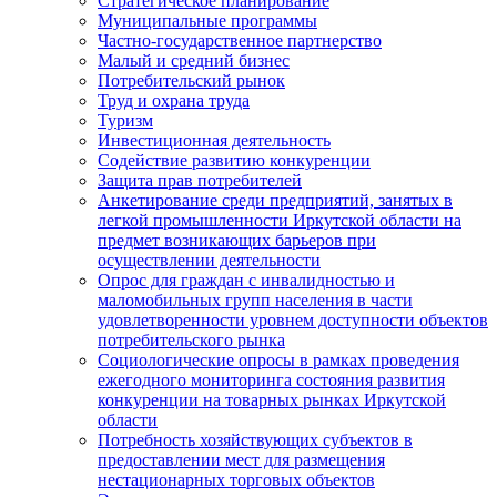
Стратегическое планирование
Муниципальные программы
Частно-государственное партнерство
Малый и средний бизнес
Потребительский рынок
Труд и охрана труда
Туризм
Инвестиционная деятельность
Содействие развитию конкуренции
Защита прав потребителей
Анкетирование среди предприятий, занятых в
легкой промышленности Иркутской области на
предмет возникающих барьеров при
осуществлении деятельности
Опрос для граждан с инвалидностью и
маломобильных групп населения в части
удовлетворенности уровнем доступности объектов
потребительского рынка
Социологические опросы в рамках проведения
ежегодного мониторинга состояния развития
конкуренции на товарных рынках Иркутской
области
Потребность хозяйствующих субъектов в
предоставлении мест для размещения
нестационарных торговых объектов