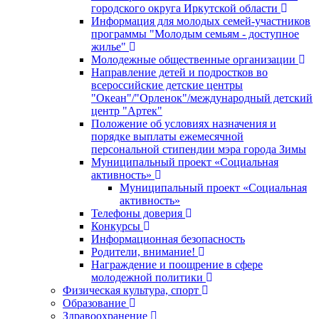
городского округа Иркутской области
Информация для молодых семей-участников
программы "Молодым семьям - доступное
жилье"
Молодежные общественные организации
Направление детей и подростков во
всероссийские детские центры
"Океан"/"Орленок"/международный детский
центр "Артек"
Положение об условиях назначения и
порядке выплаты ежемесячной
персональной стипендии мэра города Зимы
Муниципальный проект «Социальная
активность»
Муниципальный проект «Социальная
активность»
Телефоны доверия
Конкурсы
Информационная безопасность
Родители, внимание!
Награждение и поощрение в сфере
молодежной политики
Физическая культура, спорт
Образование
Здравоохранение