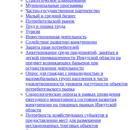
Стратегическое планирование
Муниципальные программы
Частно-государственное партнерство
Малый и средний бизнес
Потребительский рынок
Труд и охрана труда
Туризм
Инвестиционная деятельность
Содействие развитию конкуренции
Защита прав потребителей
Анкетирование среди предприятий, занятых в
легкой промышленности Иркутской области на
предмет возникающих барьеров при
осуществлении деятельности
Опрос для граждан с инвалидностью и
маломобильных групп населения в части
удовлетворенности уровнем доступности объектов
потребительского рынка
Социологические опросы в рамках проведения
ежегодного мониторинга состояния развития
конкуренции на товарных рынках Иркутской
области
Потребность хозяйствующих субъектов в
предоставлении мест для размещения
нестационарных торговых объектов