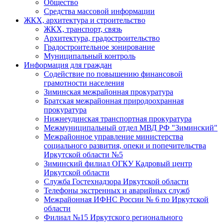
Общество
Средства массовой информации
ЖКХ, архитектура и строительство
ЖКХ, транспорт, связь
Архитектура, градостроительство
Градостроительное зонирование
Муниципальный контроль
Информация для граждан
Содействие по повышению финансовой
грамотности населения
Зиминская межрайонная прокуратура
Братская межрайонная природоохранная
прокуратура
Нижнеудинская транспортная прокуратура
Межмуниципальный отдел МВД РФ "Зиминский"
Межрайонное управление министерства
социального развития, опеки и попечительства
Иркутской области №5
Зиминский филиал ОГКУ Кадровый центр
Иркутской области
Служба Гостехнадзора Иркутской области
Телефоны экстренных и аварийных служб
Межрайонная ИФНС России № 6 по Иркутской
области
Филиал №15 Иркутского регионального