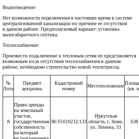
Водоотведение:
Нет возможности подключения в настоящее время к системе
централизованной канализации по причине ее отсутствия
в данном районе. Предполагаемый вариант: установка
малогабаритного септика.
Теплоснабжение:
Произвести подключение к тепловым сетям не представляется
возможным из-за отсутствия теплоснабжения в данном
районе, необходимо строительство новой теплотрассы.
№
Предмет
Кадастровый
Площа
Местоположение
Лота
аукциона
номер
(кв. 
Право аренды
на земельный
участок,
Иркутская
8
государственная
38:35:010232:133
область, г. Зима,
638
собственность
ул. Ленина, 33
на который
не разграничена.