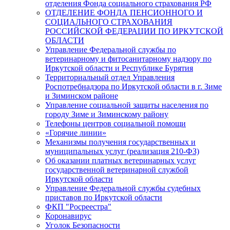
отделения Фонда социального страхования РФ
ОТДЕЛЕНИЕ ФОНДА ПЕНСИОННОГО И
СОЦИАЛЬНОГО СТРАХОВАНИЯ
РОССИЙСКОЙ ФЕДЕРАЦИИ ПО ИРКУТСКОЙ
ОБЛАСТИ
Управление Федеральной службы по
ветеринарному и фитосанитарному надзору по
Иркутской области и Республике Бурятия
Территориальный отдел Управления
Роспотребнадзора по Иркутской области в г. Зиме
и Зиминском районе
Управление социальной защиты населения по
городу Зиме и Зиминскому району
Телефоны центров социальной помощи
«Горячие линии»
Механизмы получения государственных и
муниципальных услуг (реализация 210-ФЗ)
Об оказании платных ветеринарных услуг
государственной ветеринарной службой
Иркутской области
Управление Федеральной службы судебных
приставов по Иркутской области
ФКП "Росреестра"
Коронавирус
Уголок Безопасности