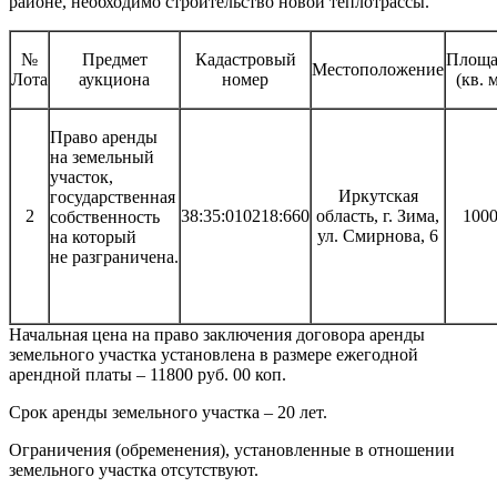
районе, необходимо строительство новой теплотрассы.
№
Предмет
Кадастровый
Площа
Местоположение
Лота
аукциона
номер
(кв. 
Право аренды
на земельный
участок,
Иркутская
государственная
2
38:35:010218:660
область, г. Зима,
100
собственность
ул. Смирнова, 6
на который
не разграничена.
Начальная цена на право заключения договора аренды
земельного участка установлена в размере ежегодной
арендной платы – 11800 руб. 00 коп.
Срок аренды земельного участка – 20 лет.
Ограничения (обременения), установленные в отношении
земельного участка отсутствуют.