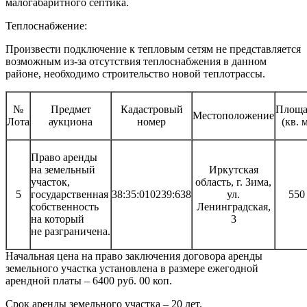
малогабаритного септика.
Теплоснабжение:
Произвести подключение к тепловым сетям не представляется
возможным из-за отсутствия теплоснабжения в данном
районе, необходимо строительство новой теплотрассы.
№
Предмет
Кадастровый
Площа
Местоположение
Лота
аукциона
номер
(кв. 
Право аренды
на земельный
Иркутская
участок,
область, г. Зима,
5
государственная
38:35:010239:638
ул.
550
собственность
Ленинградская,
на который
3
не разграничена.
Начальная цена на право заключения договора аренды
земельного участка установлена в размере ежегодной
арендной платы – 6400 руб. 00 коп.
Срок аренды земельного участка – 20 лет.