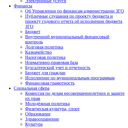
Электронные услуги
Финансы
Об Управлении по финансам администрации ЗГО
Публичные слушания по проекту бюджета и
проекту годового отчета об исполнении бюджета
ЗГО
Бюджет
Внутренний муниципальный финансовый
контроль
Долговая политика
Казначейство
Налоговая политика
Нормативно-правовая база
Бухгалтерский учет и отчетность
Бюджет для граждан
Исполнение по муниципальным программам
Финансовая грамотность
Социальная сфера
Комиссия по делам несовершеннолетних и защите
их прав
Молодёжная политика
Физическая культура, спорт
Образование
Здравоохранение
Культура