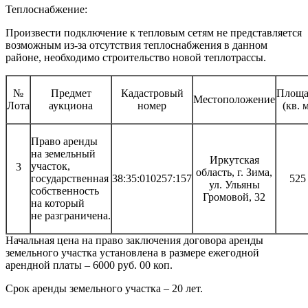
Теплоснабжение:
Произвести подключение к тепловым сетям не представляется
возможным из-за отсутствия теплоснабжения в данном
районе, необходимо строительство новой теплотрассы.
№
Предмет
Кадастровый
Площа
Местоположение
Лота
аукциона
номер
(кв. 
Право аренды
на земельный
Иркутская
участок,
3
область, г. Зима,
государственная
38:35:010257:157
525
ул. Ульяны
собственность
Громовой, 32
на который
не разграничена.
Начальная цена на право заключения договора аренды
земельного участка установлена в размере ежегодной
арендной платы – 6000 руб. 00 коп.
Срок аренды земельного участка – 20 лет.