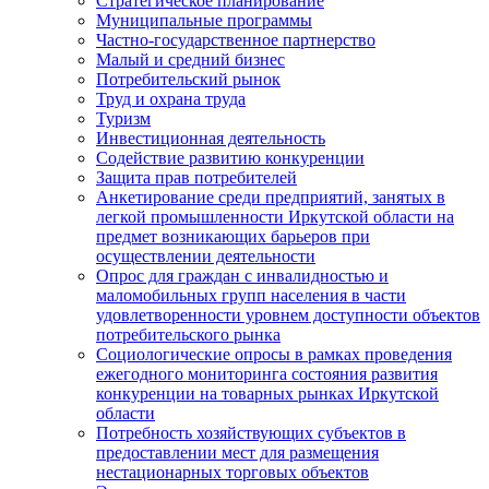
Стратегическое планирование
Муниципальные программы
Частно-государственное партнерство
Малый и средний бизнес
Потребительский рынок
Труд и охрана труда
Туризм
Инвестиционная деятельность
Содействие развитию конкуренции
Защита прав потребителей
Анкетирование среди предприятий, занятых в
легкой промышленности Иркутской области на
предмет возникающих барьеров при
осуществлении деятельности
Опрос для граждан с инвалидностью и
маломобильных групп населения в части
удовлетворенности уровнем доступности объектов
потребительского рынка
Социологические опросы в рамках проведения
ежегодного мониторинга состояния развития
конкуренции на товарных рынках Иркутской
области
Потребность хозяйствующих субъектов в
предоставлении мест для размещения
нестационарных торговых объектов