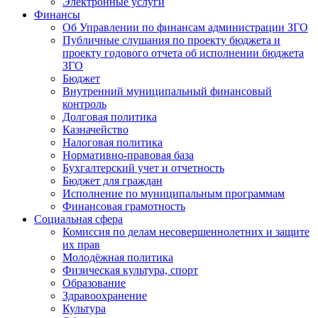
Электронные услуги
Финансы
Об Управлении по финансам администрации ЗГО
Публичные слушания по проекту бюджета и
проекту годового отчета об исполнении бюджета
ЗГО
Бюджет
Внутренний муниципальный финансовый
контроль
Долговая политика
Казначейство
Налоговая политика
Нормативно-правовая база
Бухгалтерский учет и отчетность
Бюджет для граждан
Исполнение по муниципальным программам
Финансовая грамотность
Социальная сфера
Комиссия по делам несовершеннолетних и защите
их прав
Молодёжная политика
Физическая культура, спорт
Образование
Здравоохранение
Культура