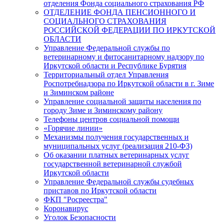
отделения Фонда социального страхования РФ
ОТДЕЛЕНИЕ ФОНДА ПЕНСИОННОГО И
СОЦИАЛЬНОГО СТРАХОВАНИЯ
РОССИЙСКОЙ ФЕДЕРАЦИИ ПО ИРКУТСКОЙ
ОБЛАСТИ
Управление Федеральной службы по
ветеринарному и фитосанитарному надзору по
Иркутской области и Республике Бурятия
Территориальный отдел Управления
Роспотребнадзора по Иркутской области в г. Зиме
и Зиминском районе
Управление социальной защиты населения по
городу Зиме и Зиминскому району
Телефоны центров социальной помощи
«Горячие линии»
Механизмы получения государственных и
муниципальных услуг (реализация 210-ФЗ)
Об оказании платных ветеринарных услуг
государственной ветеринарной службой
Иркутской области
Управление Федеральной службы судебных
приставов по Иркутской области
ФКП "Росреестра"
Коронавирус
Уголок Безопасности