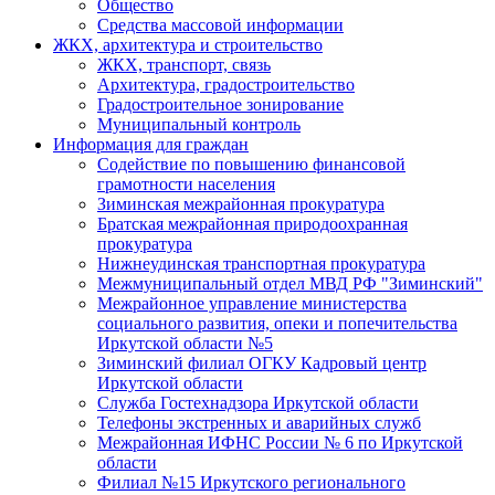
Общество
Средства массовой информации
ЖКХ, архитектура и строительство
ЖКХ, транспорт, связь
Архитектура, градостроительство
Градостроительное зонирование
Муниципальный контроль
Информация для граждан
Содействие по повышению финансовой
грамотности населения
Зиминская межрайонная прокуратура
Братская межрайонная природоохранная
прокуратура
Нижнеудинская транспортная прокуратура
Межмуниципальный отдел МВД РФ "Зиминский"
Межрайонное управление министерства
социального развития, опеки и попечительства
Иркутской области №5
Зиминский филиал ОГКУ Кадровый центр
Иркутской области
Служба Гостехнадзора Иркутской области
Телефоны экстренных и аварийных служб
Межрайонная ИФНС России № 6 по Иркутской
области
Филиал №15 Иркутского регионального