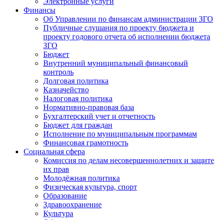
Электронные услуги
Финансы
Об Управлении по финансам администрации ЗГО
Публичные слушания по проекту бюджета и
проекту годового отчета об исполнении бюджета
ЗГО
Бюджет
Внутренний муниципальный финансовый
контроль
Долговая политика
Казначейство
Налоговая политика
Нормативно-правовая база
Бухгалтерский учет и отчетность
Бюджет для граждан
Исполнение по муниципальным программам
Финансовая грамотность
Социальная сфера
Комиссия по делам несовершеннолетних и защите
их прав
Молодёжная политика
Физическая культура, спорт
Образование
Здравоохранение
Культура