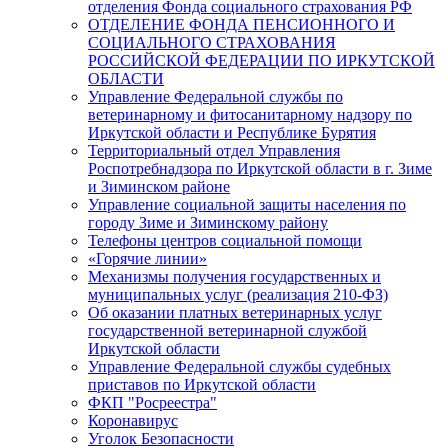
отделения Фонда социального страхования РФ
ОТДЕЛЕНИЕ ФОНДА ПЕНСИОННОГО И
СОЦИАЛЬНОГО СТРАХОВАНИЯ
РОССИЙСКОЙ ФЕДЕРАЦИИ ПО ИРКУТСКОЙ
ОБЛАСТИ
Управление Федеральной службы по
ветеринарному и фитосанитарному надзору по
Иркутской области и Республике Бурятия
Территориальный отдел Управления
Роспотребнадзора по Иркутской области в г. Зиме
и Зиминском районе
Управление социальной защиты населения по
городу Зиме и Зиминскому району
Телефоны центров социальной помощи
«Горячие линии»
Механизмы получения государственных и
муниципальных услуг (реализация 210-ФЗ)
Об оказании платных ветеринарных услуг
государственной ветеринарной службой
Иркутской области
Управление Федеральной службы судебных
приставов по Иркутской области
ФКП "Росреестра"
Коронавирус
Уголок Безопасности