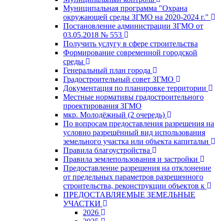
Муниципальная программа "Охрана
окружающей среды ЗГМО на 2020-2024 г."
Постановление администрации ЗГМО от
03.05.2018 № 553
Получить услугу в сфере строительства
Формирование современной городской
среды
Генеральный план города
Градостроительный совет ЗГМО
Документация по планировке территории
Местные нормативы градостроительного
проектирования ЗГМО
мкр. Молодёжный (2 очередь)
По вопросам предоставления разрешения на
условно разрешённый вид использования
земельного участка или объекта капитальн
Правила благоустройства
Правила землепользования и застройки
Предоставление разрешения на отклонение
от предельных параметров разрешенного
строительства, реконструкции объектов к
ПРЕДОСТАВЛЯЕМЫЕ ЗЕМЕЛЬНЫЕ
УЧАСТКИ
2026