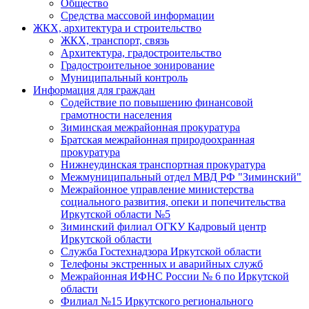
Общество
Средства массовой информации
ЖКХ, архитектура и строительство
ЖКХ, транспорт, связь
Архитектура, градостроительство
Градостроительное зонирование
Муниципальный контроль
Информация для граждан
Содействие по повышению финансовой
грамотности населения
Зиминская межрайонная прокуратура
Братская межрайонная природоохранная
прокуратура
Нижнеудинская транспортная прокуратура
Межмуниципальный отдел МВД РФ "Зиминский"
Межрайонное управление министерства
социального развития, опеки и попечительства
Иркутской области №5
Зиминский филиал ОГКУ Кадровый центр
Иркутской области
Служба Гостехнадзора Иркутской области
Телефоны экстренных и аварийных служб
Межрайонная ИФНС России № 6 по Иркутской
области
Филиал №15 Иркутского регионального