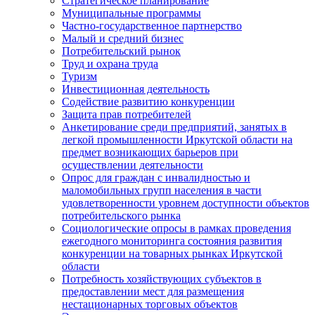
Стратегическое планирование
Муниципальные программы
Частно-государственное партнерство
Малый и средний бизнес
Потребительский рынок
Труд и охрана труда
Туризм
Инвестиционная деятельность
Содействие развитию конкуренции
Защита прав потребителей
Анкетирование среди предприятий, занятых в
легкой промышленности Иркутской области на
предмет возникающих барьеров при
осуществлении деятельности
Опрос для граждан с инвалидностью и
маломобильных групп населения в части
удовлетворенности уровнем доступности объектов
потребительского рынка
Социологические опросы в рамках проведения
ежегодного мониторинга состояния развития
конкуренции на товарных рынках Иркутской
области
Потребность хозяйствующих субъектов в
предоставлении мест для размещения
нестационарных торговых объектов