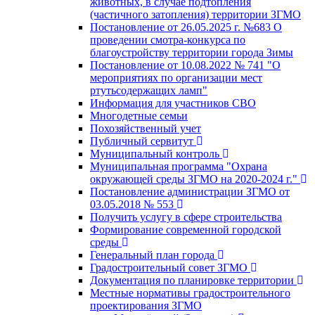
животных, в случае подтопления
(частичного затопления) территории ЗГМО
Постановление от 26.05.2025 г. №683 О
проведении смотра-конкурса по
благоустройству территории города Зимы
Постановление от 10.08.2022 № 741 "О
мероприятиях по организации мест
ртутьсодержащих ламп"
Информация для участников СВО
Многодетные семьи
Похозяйственный учет
Публичный сервитут
Муниципальный контроль
Муниципальная программа "Охрана
окружающей среды ЗГМО на 2020-2024 г."
Постановление администрации ЗГМО от
03.05.2018 № 553
Получить услугу в сфере строительства
Формирование современной городской
среды
Генеральный план города
Градостроительный совет ЗГМО
Документация по планировке территории
Местные нормативы градостроительного
проектирования ЗГМО