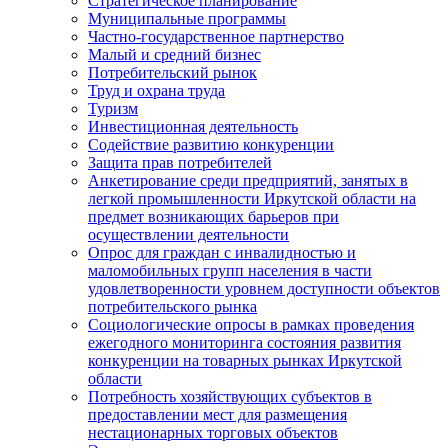
Стратегическое планирование
Муниципальные программы
Частно-государственное партнерство
Малый и средний бизнес
Потребительский рынок
Труд и охрана труда
Туризм
Инвестиционная деятельность
Содействие развитию конкуренции
Защита прав потребителей
Анкетирование среди предприятий, занятых в
легкой промышленности Иркутской области на
предмет возникающих барьеров при
осуществлении деятельности
Опрос для граждан с инвалидностью и
маломобильных групп населения в части
удовлетворенности уровнем доступности объектов
потребительского рынка
Социологические опросы в рамках проведения
ежегодного мониторинга состояния развития
конкуренции на товарных рынках Иркутской
области
Потребность хозяйствующих субъектов в
предоставлении мест для размещения
нестационарных торговых объектов