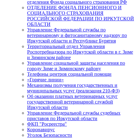
отделения Фонда социального страхования РФ
ОТДЕЛЕНИЕ ФОНДА ПЕНСИОННОГО И
СОЦИАЛЬНОГО СТРАХОВАНИЯ
РОССИЙСКОЙ ФЕДЕРАЦИИ ПО ИРКУТСКОЙ
ОБЛАСТИ
Управление Федеральной службы по
ветеринарному и фитосанитарному надзору по
Иркутской области и Республике Бурятия
Территориальный отдел Управления
Роспотребнадзора по Иркутской области в г. Зиме
и Зиминском районе
Управление социальной защиты населения по
городу Зиме и Зиминскому району
Телефоны центров социальной помощи
«Горячие линии»
Механизмы получения государственных и
муниципальных услуг (реализация 210-ФЗ)
Об оказании платных ветеринарных услуг
государственной ветеринарной службой
Иркутской области
Управление Федеральной службы судебных
приставов по Иркутской области
ФКП "Росреестра"
Коронавирус
Уголок Безопасности