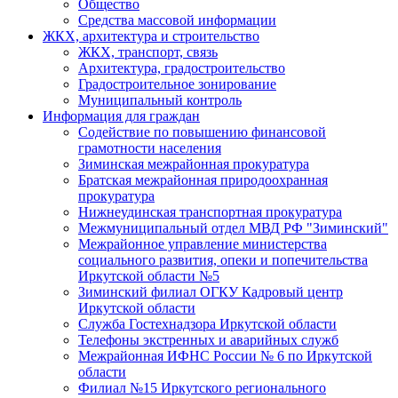
Общество
Средства массовой информации
ЖКХ, архитектура и строительство
ЖКХ, транспорт, связь
Архитектура, градостроительство
Градостроительное зонирование
Муниципальный контроль
Информация для граждан
Содействие по повышению финансовой
грамотности населения
Зиминская межрайонная прокуратура
Братская межрайонная природоохранная
прокуратура
Нижнеудинская транспортная прокуратура
Межмуниципальный отдел МВД РФ "Зиминский"
Межрайонное управление министерства
социального развития, опеки и попечительства
Иркутской области №5
Зиминский филиал ОГКУ Кадровый центр
Иркутской области
Служба Гостехнадзора Иркутской области
Телефоны экстренных и аварийных служб
Межрайонная ИФНС России № 6 по Иркутской
области
Филиал №15 Иркутского регионального