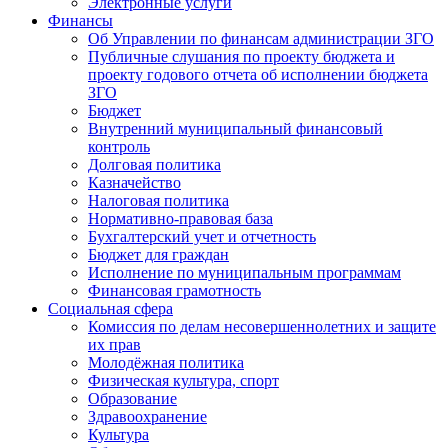
Электронные услуги
Финансы
Об Управлении по финансам администрации ЗГО
Публичные слушания по проекту бюджета и
проекту годового отчета об исполнении бюджета
ЗГО
Бюджет
Внутренний муниципальный финансовый
контроль
Долговая политика
Казначейство
Налоговая политика
Нормативно-правовая база
Бухгалтерский учет и отчетность
Бюджет для граждан
Исполнение по муниципальным программам
Финансовая грамотность
Социальная сфера
Комиссия по делам несовершеннолетних и защите
их прав
Молодёжная политика
Физическая культура, спорт
Образование
Здравоохранение
Культура