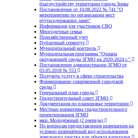
благоустройству территории города Зимы
Постановление от 10.08.2022 № 741 "О
мероприятиях по организации мест
ртутьсодержащих ламп"
Информация для участников СВО
Многодетные семьи
Похозяйственный учет
Публичный сервитут
Муниципальный контроль
Муниципальная программа "Охрана
окружающей среды ЗГМО на 2020-2024 г."
Постановление администрации ЗГМО от
03.05.2018 № 553
Получить услугу в сфере строительства
Формирование современной городской
среды
Генеральный план города
Градостроительный совет ЗГМО
Документация по планировке территории
Местные нормативы градостроительного
проектирования ЗГМО
мкр. Молодёжный (2 очередь)
По вопросам предоставления разрешения на
условно разрешённый вид использования
земельного участка или объекта капитальн