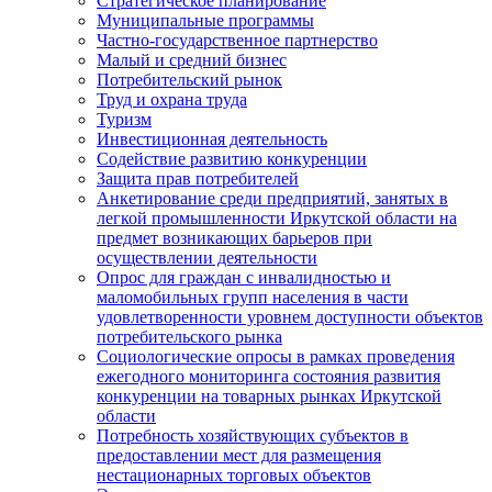
Стратегическое планирование
Муниципальные программы
Частно-государственное партнерство
Малый и средний бизнес
Потребительский рынок
Труд и охрана труда
Туризм
Инвестиционная деятельность
Содействие развитию конкуренции
Защита прав потребителей
Анкетирование среди предприятий, занятых в
легкой промышленности Иркутской области на
предмет возникающих барьеров при
осуществлении деятельности
Опрос для граждан с инвалидностью и
маломобильных групп населения в части
удовлетворенности уровнем доступности объектов
потребительского рынка
Социологические опросы в рамках проведения
ежегодного мониторинга состояния развития
конкуренции на товарных рынках Иркутской
области
Потребность хозяйствующих субъектов в
предоставлении мест для размещения
нестационарных торговых объектов