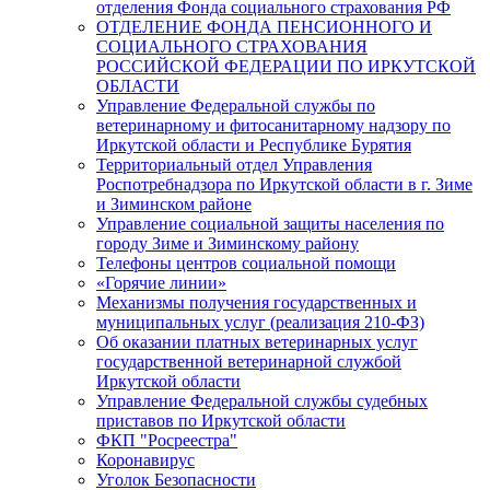
отделения Фонда социального страхования РФ
ОТДЕЛЕНИЕ ФОНДА ПЕНСИОННОГО И
СОЦИАЛЬНОГО СТРАХОВАНИЯ
РОССИЙСКОЙ ФЕДЕРАЦИИ ПО ИРКУТСКОЙ
ОБЛАСТИ
Управление Федеральной службы по
ветеринарному и фитосанитарному надзору по
Иркутской области и Республике Бурятия
Территориальный отдел Управления
Роспотребнадзора по Иркутской области в г. Зиме
и Зиминском районе
Управление социальной защиты населения по
городу Зиме и Зиминскому району
Телефоны центров социальной помощи
«Горячие линии»
Механизмы получения государственных и
муниципальных услуг (реализация 210-ФЗ)
Об оказании платных ветеринарных услуг
государственной ветеринарной службой
Иркутской области
Управление Федеральной службы судебных
приставов по Иркутской области
ФКП "Росреестра"
Коронавирус
Уголок Безопасности