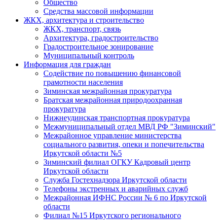
Общество
Средства массовой информации
ЖКХ, архитектура и строительство
ЖКХ, транспорт, связь
Архитектура, градостроительство
Градостроительное зонирование
Муниципальный контроль
Информация для граждан
Содействие по повышению финансовой
грамотности населения
Зиминская межрайонная прокуратура
Братская межрайонная природоохранная
прокуратура
Нижнеудинская транспортная прокуратура
Межмуниципальный отдел МВД РФ "Зиминский"
Межрайонное управление министерства
социального развития, опеки и попечительства
Иркутской области №5
Зиминский филиал ОГКУ Кадровый центр
Иркутской области
Служба Гостехнадзора Иркутской области
Телефоны экстренных и аварийных служб
Межрайонная ИФНС России № 6 по Иркутской
области
Филиал №15 Иркутского регионального