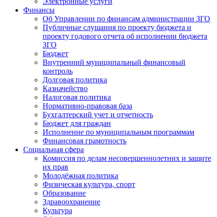
Электронные услуги
Финансы
Об Управлении по финансам администрации ЗГО
Публичные слушания по проекту бюджета и
проекту годового отчета об исполнении бюджета
ЗГО
Бюджет
Внутренний муниципальный финансовый
контроль
Долговая политика
Казначейство
Налоговая политика
Нормативно-правовая база
Бухгалтерский учет и отчетность
Бюджет для граждан
Исполнение по муниципальным программам
Финансовая грамотность
Социальная сфера
Комиссия по делам несовершеннолетних и защите
их прав
Молодёжная политика
Физическая культура, спорт
Образование
Здравоохранение
Культура