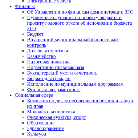
Электронные услуги
Финансы
Об Управлении по финансам администрации ЗГО
Публичные слушания по проекту бюджета и
проекту годового отчета об исполнении бюджета
ЗГО
Бюджет
Внутренний муниципальный финансовый
контроль
Долговая политика
Казначейство
Налоговая политика
Нормативно-правовая база
Бухгалтерский учет и отчетность
Бюджет для граждан
Исполнение по муниципальным программам
Финансовая грамотность
Социальная сфера
Комиссия по делам несовершеннолетних и защите
их прав
Молодёжная политика
Физическая культура, спорт
Образование
Здравоохранение
Культура