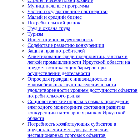
Стратегическое планирование
Муниципальные программы
Частно-государственное партнерство
Малый и средний бизнес
Потребительский рынок
Труд и охрана труда
Туризм
Инвестиционная деятельность
Содействие развитию конкуренции
Защита прав потребителей
Анкетирование среди предприятий, занятых в
легкой промышленности Иркутской области на
предмет возникающих барьеров при
осуществлении деятельности
Опрос для граждан с инвалидностью и
маломобильных групп населения в части
удовлетворенности уровнем доступности объектов
потребительского рынка
Социологические опросы в рамках проведения
ежегодного мониторинга состояния развития
конкуренции на товарных рынках Иркутской
области
Потребность хозяйствующих субъектов в
предоставлении мест для размещения
нестационарных торговых объектов