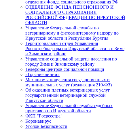
отделения Фонда социального страхования РФ
ОТДЕЛЕНИЕ ФОНДА ПЕНСИОННОГО И
СОЦИАЛЬНОГО СТРАХОВАНИЯ
РОССИЙСКОЙ ФЕДЕРАЦИИ ПО ИРКУТСКОЙ
ОБЛАСТИ
Управление Федеральной службы по
ветеринарному и фитосанитарному надзору по
Иркутской области и Республике Бурятия
Территориальный отдел Управления
Роспотребнадзора по Иркутской области в г. Зиме
и Зиминском районе
Управление социальной защиты населения по
городу Зиме и Зиминскому району
Телефоны центров социальной помощи
«Горячие линии»
Механизмы получения государственных и
муниципальных услуг (реализация 210-ФЗ)
Об оказании платных ветеринарных услуг
государственной ветеринарной службой
Иркутской области
Управление Федеральной службы судебных
приставов по Иркутской области
ФКП "Росреестра"
Коронавирус
Уголок Безопасности