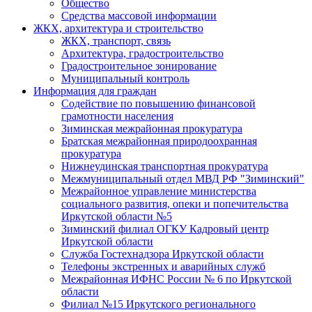
Общество
Средства массовой информации
ЖКХ, архитектура и строительство
ЖКХ, транспорт, связь
Архитектура, градостроительство
Градостроительное зонирование
Муниципальный контроль
Информация для граждан
Содействие по повышению финансовой
грамотности населения
Зиминская межрайонная прокуратура
Братская межрайонная природоохранная
прокуратура
Нижнеудинская транспортная прокуратура
Межмуниципальный отдел МВД РФ "Зиминский"
Межрайонное управление министерства
социального развития, опеки и попечительства
Иркутской области №5
Зиминский филиал ОГКУ Кадровый центр
Иркутской области
Служба Гостехнадзора Иркутской области
Телефоны экстренных и аварийных служб
Межрайонная ИФНС России № 6 по Иркутской
области
Филиал №15 Иркутского регионального