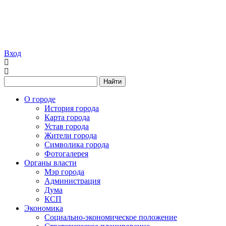
Вход
Найти
О городе
История города
Карта города
Устав города
Жители города
Символика города
Фотогалерея
Органы власти
Мэр города
Администрация
Дума
КСП
Экономика
Социально-экономическое положение