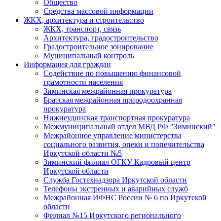
Общество
Средства массовой информации
ЖКХ, архитектура и строительство
ЖКХ, транспорт, связь
Архитектура, градостроительство
Градостроительное зонирование
Муниципальный контроль
Информация для граждан
Содействие по повышению финансовой
грамотности населения
Зиминская межрайонная прокуратура
Братская межрайонная природоохранная
прокуратура
Нижнеудинская транспортная прокуратура
Межмуниципальный отдел МВД РФ "Зиминский"
Межрайонное управление министерства
социального развития, опеки и попечительства
Иркутской области №5
Зиминский филиал ОГКУ Кадровый центр
Иркутской области
Служба Гостехнадзора Иркутской области
Телефоны экстренных и аварийных служб
Межрайонная ИФНС России № 6 по Иркутской
области
Филиал №15 Иркутского регионального