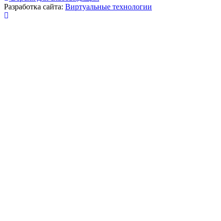
Разработка сайта:
Виртуальные технологии
Публикация миниатюры
×
На сайте используются cookies для сбора и хранения
данных, необходимых для корректной работы сайта
и удобства посетителей.
Продолжая использовать наш сайт, Вы соглашаетесь
с
политикой по обработке ПД
.
Соглашаюсь