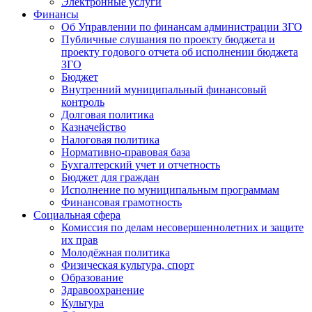
Электронные услуги
Финансы
Об Управлении по финансам администрации ЗГО
Публичные слушания по проекту бюджета и
проекту годового отчета об исполнении бюджета
ЗГО
Бюджет
Внутренний муниципальный финансовый
контроль
Долговая политика
Казначейство
Налоговая политика
Нормативно-правовая база
Бухгалтерский учет и отчетность
Бюджет для граждан
Исполнение по муниципальным программам
Финансовая грамотность
Социальная сфера
Комиссия по делам несовершеннолетних и защите
их прав
Молодёжная политика
Физическая культура, спорт
Образование
Здравоохранение
Культура