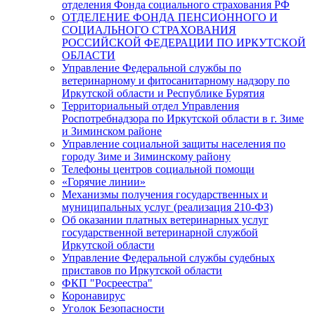
отделения Фонда социального страхования РФ
ОТДЕЛЕНИЕ ФОНДА ПЕНСИОННОГО И
СОЦИАЛЬНОГО СТРАХОВАНИЯ
РОССИЙСКОЙ ФЕДЕРАЦИИ ПО ИРКУТСКОЙ
ОБЛАСТИ
Управление Федеральной службы по
ветеринарному и фитосанитарному надзору по
Иркутской области и Республике Бурятия
Территориальный отдел Управления
Роспотребнадзора по Иркутской области в г. Зиме
и Зиминском районе
Управление социальной защиты населения по
городу Зиме и Зиминскому району
Телефоны центров социальной помощи
«Горячие линии»
Механизмы получения государственных и
муниципальных услуг (реализация 210-ФЗ)
Об оказании платных ветеринарных услуг
государственной ветеринарной службой
Иркутской области
Управление Федеральной службы судебных
приставов по Иркутской области
ФКП "Росреестра"
Коронавирус
Уголок Безопасности