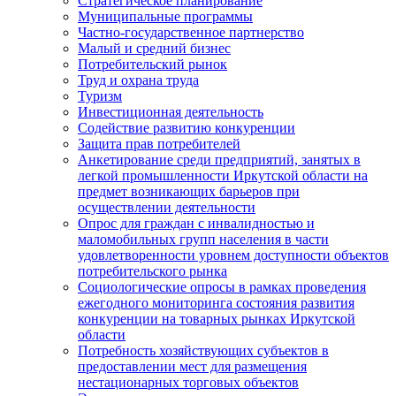
Стратегическое планирование
Муниципальные программы
Частно-государственное партнерство
Малый и средний бизнес
Потребительский рынок
Труд и охрана труда
Туризм
Инвестиционная деятельность
Содействие развитию конкуренции
Защита прав потребителей
Анкетирование среди предприятий, занятых в
легкой промышленности Иркутской области на
предмет возникающих барьеров при
осуществлении деятельности
Опрос для граждан с инвалидностью и
маломобильных групп населения в части
удовлетворенности уровнем доступности объектов
потребительского рынка
Социологические опросы в рамках проведения
ежегодного мониторинга состояния развития
конкуренции на товарных рынках Иркутской
области
Потребность хозяйствующих субъектов в
предоставлении мест для размещения
нестационарных торговых объектов