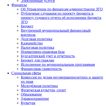
Электронные услуги
Финансы
Об Управлении по финансам администрации ЗГО
Публичные слушания по проекту бюджета и
проекту годового отчета об исполнении бюджета
ЗГО
Бюджет
Внутренний муниципальный финансовый
контроль
Долговая политика
Казначейство
Налоговая политика
Нормативно-правовая база
Бухгалтерский учет и отчетность
Бюджет для граждан
Исполнение по муниципальным программам
Финансовая грамотность
Социальная сфера
Комиссия по делам несовершеннолетних и защите
их прав
Молодёжная политика
Физическая культура, спорт
Образование
Здравоохранение
Культура