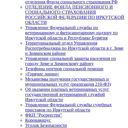
отделения Фонда социального страхования РФ
ОТДЕЛЕНИЕ ФОНДА ПЕНСИОННОГО И
СОЦИАЛЬНОГО СТРАХОВАНИЯ
РОССИЙСКОЙ ФЕДЕРАЦИИ ПО ИРКУТСКОЙ
ОБЛАСТИ
Управление Федеральной службы по
ветеринарному и фитосанитарному надзору по
Иркутской области и Республике Бурятия
Территориальный отдел Управления
Роспотребнадзора по Иркутской области в г. Зиме
и Зиминском районе
Управление социальной защиты населения по
городу Зиме и Зиминскому району
Телефоны центров социальной помощи
«Горячие линии»
Механизмы получения государственных и
муниципальных услуг (реализация 210-ФЗ)
Об оказании платных ветеринарных услуг
государственной ветеринарной службой
Иркутской области
Управление Федеральной службы судебных
приставов по Иркутской области
ФКП "Росреестра"
Коронавирус
Уголок Безопасности