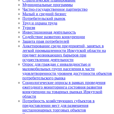
Стратегическое планирование
Муниципальные программы
Частно-государственное партнерство
Малый и средний бизнес
Потребительский рынок
Труд и охрана труда
Туризм
Инвестиционная деятельность
Содействие развитию конкуренции
Защита прав потребителей
Анкетирование среди предприятий, занятых в
легкой промышленности Иркутской области на
предмет возникающих барьеров при
осуществлении деятельности
Опрос для граждан с инвалидностью и
маломобильных групп населения в части
удовлетворенности уровнем доступности объектов
потребительского рынка
Социологические опросы в рамках проведения
ежегодного мониторинга состояния развития
конкуренции на товарных рынках Иркутской
области
Потребность хозяйствующих субъектов в
предоставлении мест для размещения
нестационарных торговых объектов