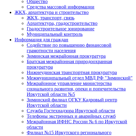
Общество
Средства массовой информации
ЖКХ, архитектура и строительство
ЖКХ, транспорт, связь
Архитектура, градостроительство
Градостроительное зонирование
Муниципальный контроль
Информация для граждан
Содействие по повышению финансовой
грамотности населения
Зиминская межрайонная прокуратура
Братская межрайонная природоохранная
прокуратура
Нижнеудинская транспортная прокуратура
Межмуниципальный отдел МВД РФ "Зиминский"
Межрайонное управление министерства
социального развития, опеки и попечительства
Иркутской области №5
Зиминский филиал ОГКУ Кадровый центр
Иркутской области
Служба Гостехнадзора Иркутской области
Телефоны экстренных и аварийных служб
Межрайонная ИФНС России № 6 по Иркутской
области
Филиал №15 Иркутского регионального