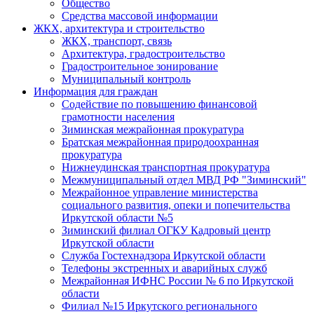
Общество
Средства массовой информации
ЖКХ, архитектура и строительство
ЖКХ, транспорт, связь
Архитектура, градостроительство
Градостроительное зонирование
Муниципальный контроль
Информация для граждан
Содействие по повышению финансовой
грамотности населения
Зиминская межрайонная прокуратура
Братская межрайонная природоохранная
прокуратура
Нижнеудинская транспортная прокуратура
Межмуниципальный отдел МВД РФ "Зиминский"
Межрайонное управление министерства
социального развития, опеки и попечительства
Иркутской области №5
Зиминский филиал ОГКУ Кадровый центр
Иркутской области
Служба Гостехнадзора Иркутской области
Телефоны экстренных и аварийных служб
Межрайонная ИФНС России № 6 по Иркутской
области
Филиал №15 Иркутского регионального