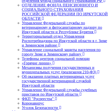
отделения Фонда социального страхования РФ
ОТДЕЛЕНИЕ ФОНДА ПЕНСИОННОГО И
СОЦИАЛЬНОГО СТРАХОВАНИЯ
РОССИЙСКОЙ ФЕДЕРАЦИИ ПО ИРКУТСКОЙ
ОБЛАСТИ
Управление Федеральной службы по
ветеринарному и фитосанитарному надзору по
Иркутской области и Республике Бурятия
Территориальный отдел Управления
Роспотребнадзора по Иркутской области в г. Зиме
и Зиминском районе
Управление социальной защиты населения по
городу Зиме и Зиминскому району
Телефоны центров социальной помощи
«Горячие линии»
Механизмы получения государственных и
муниципальных услуг (реализация 210-ФЗ)
Об оказании платных ветеринарных услуг
государственной ветеринарной службой
Иркутской области
Управление Федеральной службы судебных
приставов по Иркутской области
ФКП "Росреестра"
Коронавирус
Уголок Безопасности