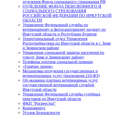
отделения Фонда социального страхования РФ
ОТДЕЛЕНИЕ ФОНДА ПЕНСИОННОГО И
СОЦИАЛЬНОГО СТРАХОВАНИЯ
РОССИЙСКОЙ ФЕДЕРАЦИИ ПО ИРКУТСКОЙ
ОБЛАСТИ
Управление Федеральной службы по
ветеринарному и фитосанитарному надзору по
Иркутской области и Республике Бурятия
Территориальный отдел Управления
Роспотребнадзора по Иркутской области в г. Зиме
и Зиминском районе
Управление социальной защиты населения по
городу Зиме и Зиминскому району
Телефоны центров социальной помощи
«Горячие линии»
Механизмы получения государственных и
муниципальных услуг (реализация 210-ФЗ)
Об оказании платных ветеринарных услуг
государственной ветеринарной службой
Иркутской области
Управление Федеральной службы судебных
приставов по Иркутской области
ФКП "Росреестра"
Коронавирус
Уголок Безопасности