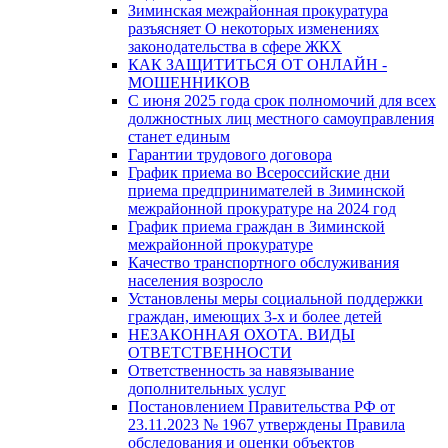
Зиминская межрайонная прокуратура
разъясняет О некоторых изменениях
законодательства в сфере ЖКХ
КАК ЗАЩИТИТЬСЯ ОТ ОНЛАЙН -
МОШЕННИКОВ
С июня 2025 года срок полномочий для всех
должностных лиц местного самоуправления
станет единым
Гарантии трудового договора
График приема во Всероссийские дни
приема предпринимателей в Зиминской
межрайонной прокуратуре на 2024 год
График приема граждан в Зиминской
межрайонной прокуратуре
Качество транспортного обслуживания
населения возросло
Установлены меры социальной поддержки
граждан, имеющих 3-х и более детей
НЕЗАКОННАЯ ОХОТА. ВИДЫ
ОТВЕТСТВЕННОСТИ
Ответственность за навязывание
дополнительных услуг
Постановлением Правительства РФ от
23.11.2023 № 1967 утверждены Правила
обследования и оценки объектов