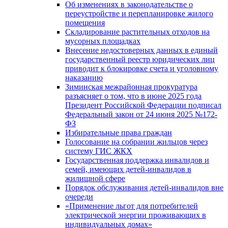
Об изменениях в законодательстве о
переустройстве и перепланировке жилого
помещения
Складирование растительных отходов на
мусорных площадках
Внесение недостоверных данных в единый
государственный реестр юридических лиц
приводит к блокировке счета и уголовному
наказанию
Зиминская межрайонная прокуратура
разъясняет о том, что в июне 2025 года
Президент Российской Федерации подписал
Федеральный закон от 24 июня 2025 №172-
ФЗ
Избирательные права граждан
Голосование на собрании жильцов через
систему ГИС ЖКХ
Государственная поддержка инвалидов и
семей, имеющих детей-инвалидов в
жилищной сфере
Порядок обслуживания детей-инвалидов вне
очереди
«Применение льгот для потребителей
электрической энергии проживающих в
индивидуальных домах»