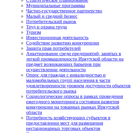
Стратегическое планирование
Муниципальные программы
Частно-государственное партнерство
Малый и средний бизнес
Потребительский рынок
Труд и охрана труда
Туризм
Инвестиционная деятельность
Содействие развитию конкуренции
Защита прав потребителей
Анкетирование среди предприятий, занятых в
легкой промышленности Иркутской области на
предмет возникающих барьеров при
осуществлении деятельности
Опрос для граждан с инвалидностью и
маломобильных групп населения в части
удовлетворенности уровнем доступности объектов
потребительского рынка
Социологические опросы в рамках проведения
ежегодного мониторинга состояния развития
конкуренции на товарных рынках Иркутской
области
Потребность хозяйствующих субъектов в
предоставлении мест для размещения
нестационарных торговых объектов