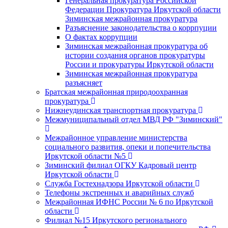
Генеральная прокуратура Российской
Федерации Прокуратура Иркутской области
Зиминская межрайонная прокуратура
Разъяснение законодательства о коррпуции
О фактах коррупции
Зиминская межрайонная прокуратура об
истории создания органов прокуратуры
России и прокуратуры Иркутской области
Зиминская межрайонная прокуратура
разъясняет
Братская межрайонная природоохранная
прокуратура
Нижнеудинская транспортная прокуратура
Межмуниципальный отдел МВД РФ "Зиминский"
Межрайонное управление министерства
социального развития, опеки и попечительства
Иркутской области №5
Зиминский филиал ОГКУ Кадровый центр
Иркутской области
Служба Гостехнадзора Иркутской области
Телефоны экстренных и аварийных служб
Межрайонная ИФНС России № 6 по Иркутской
области
Филиал №15 Иркутского регионального