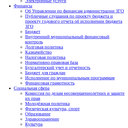
Электронные услуги
Финансы
Об Управлении по финансам администрации ЗГО
Публичные слушания по проекту бюджета и
проекту годового отчета об исполнении бюджета
ЗГО
Бюджет
Внутренний муниципальный финансовый
контроль
Долговая политика
Казначейство
Налоговая политика
Нормативно-правовая база
Бухгалтерский учет и отчетность
Бюджет для граждан
Исполнение по муниципальным программам
Финансовая грамотность
Социальная сфера
Комиссия по делам несовершеннолетних и защите
их прав
Молодёжная политика
Физическая культура, спорт
Образование
Здравоохранение
Культура